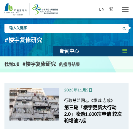
跳
到
EN
繁
主
要
输
内
搜寻
入
容
关
#楼宇复修研究
键
字
新闻中心
#楼宇复修研究
找到3項
的搜寻结果
2023年11月5日
行政总监网志《挚诚.志成》
第三轮「楼宇更新大行动
2.0」收逾1,600宗申请 较次
轮增逾7成