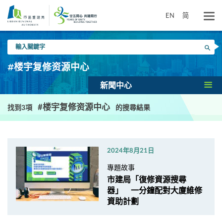
跳
到
EN
简
主
要
輸
內
搜尋
入
容
關
#楼宇复修资源中心
鍵
字
新聞中心
#楼宇复修资源中心
找到3項
的搜尋結果
2024年8月21日
專題故事
市建局「復修資源搜尋
器」 一分鐘配對大廈維修
資助計劃