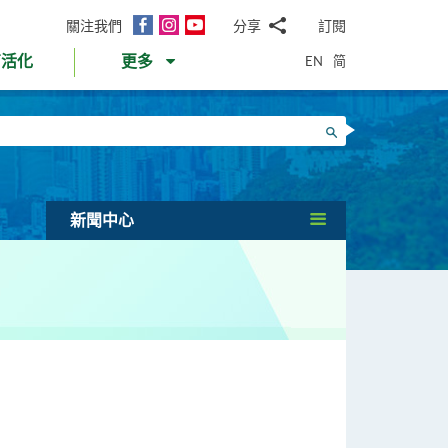
面
Instagram
YouTube
關注我們
分享
訂閱
電
書
郵
EN
简
育活化
更多
WhatsApp
微
面
信
Twitter
搜尋
書
LinkedIn
微
博
新聞中心