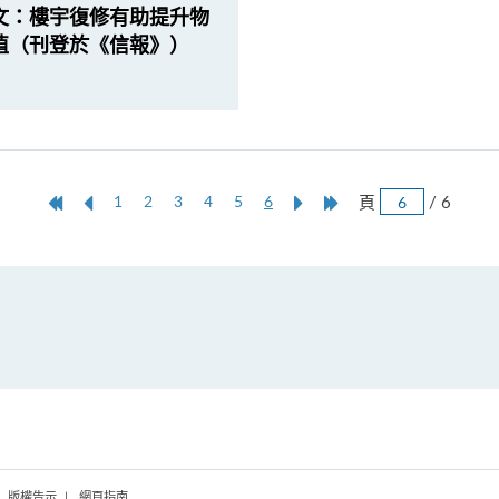
文：樓宇復修有助提升物
值（刊登於《信報》）
跳
第
上
本
Next
Last
頁
/ 6
1
2
3
4
5
6
頁
一
一
頁
Page
Page
頁
頁
版權告示
網頁指南