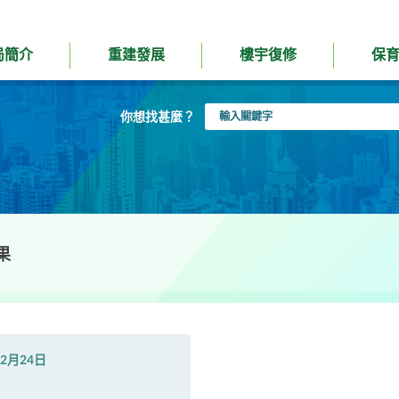
局簡介
重建發展
樓宇復修
保
輸
你想找甚麼？
入
關
鍵
字
果
年2月24日