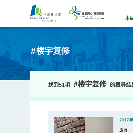
跳
到
主
本
要
內
容
#楼宇复修
#楼宇复修
找到51項
的搜尋結
2017
專欄