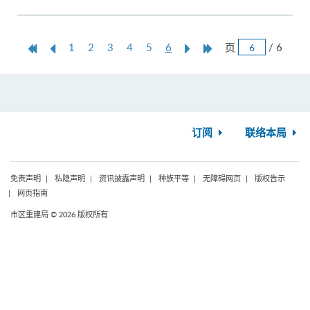
跳
第
上
本
Next
Last
页
/ 6
1
2
3
4
5
6
页
一
一
页
Page
Page
页
页
订阅
联络本局
免责声明
私隐声明
资讯披露声明
种族平等
无障碍网页
版权告示
网页指南
市区重建局 © 2026 版权所有