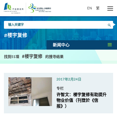
跳
到
EN
繁
主
要
输
内
搜寻
入
容
关
#楼宇复修
键
字
新闻中心
#楼宇复修
找到51項
的搜寻结果
2017年2月24日
专栏
许智文：楼宇复修有助提升
物业价值（刊登於《信
报》）