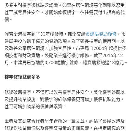
多業主對樓宇復修缺乏認識。如果在居住環境惡化到難以忍受
甚至威脅居住安全，才開始修復樓宇，往往需要付出很高的代
價。
假若全港樓宇到了30年樓齡時，都全交給
市建局資助復修
，市
建局需投放過千億元的資助款項。為了延長樓宇的使用期，以
及改善公眾居住環境，加強宜居性，市建局自2004年起提供多
項技術和財政資助，鼓勵業主進行樓宇維修。截至2016年12
月，市建局已協助約3,700幢樓宇維修，總資助額約達13億元。
樓宇修復益處多多
修復破舊樓宇，不僅可以改善樓宇居住安全，美化樓宇外觀以
及提升物業設施，對樓宇的維修保養更可增加樓價抗跌能力，
甚至可增加物業的價值與素質。
筆者及其研究合作者早年合撰的一篇文章，評估了舊屋改造及
修復對物業價值以及樓宇交易量的正面影響。在指定研究的期