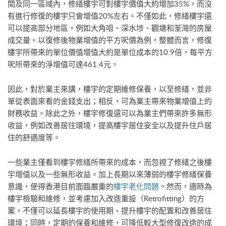
間及同一區域內，修繕樓宇可對樓宇價值大約增加35%，而沒
有進行修復的樓宇只會增值20%左右。不僅如此，修繕樓宇還
可以提高部分地區，例如大角咀、深水埗、觀塘和荃灣的房屋
成交量。以復修後物業增值的平方呎價為例，整體而言，修復
樓宇所帶來的單位價值增值大約是單位成本的10.9倍，每平方
呎所帶來的淨增值可達461.4元。
因此，對於業主來講，樓宇的定期維修保養，以至修繕，並非
單從表面來看的金錢支出；相反，可為業主帶來物業增值上的
財務收益。除此之外，樓宇修復還可以為業主們帶來許多無形
收益，例如改善居住環境，提高樓宇居住安全以及提升住戶居
住的舒適度等。
一些業主僅看到樓宇修繕所帶來的成本，而忽視了修繕之後樓
宇增值以及一些無形收益。加上長期以來薄弱的樓宇修繕保養
意識，使得香港目前面臨嚴重的
樓宇老化問題
。然而，適時為
樓宇檢驗和維修，並考慮加入改造重設（Retrofitting）的方
案，不僅可以延長樓宇的使用期、提升樓宇的配置和改善居住
環境；同時，定期的保養和維修，可降低較大型修復改造的成