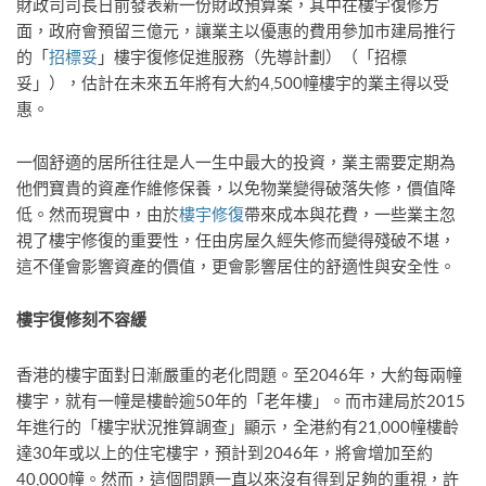
財政司司長日前發表新一份財政預算案，其中在樓宇復修方
面，政府會預留三億元，讓業主以優惠的費用參加市建局推行
的「
招標妥
」樓宇復修促進服務（先導計劃）（「招標
妥」），估計在未來五年將有大約4,500幢樓宇的業主得以受
惠。
一個舒適的居所往往是人一生中最大的投資，業主需要定期為
他們寶貴的資產作維修保養，以免物業變得破落失修，價值降
低。然而現實中，由於
樓宇修復
帶來成本與花費，一些業主忽
視了樓宇修復的重要性，任由房屋久經失修而變得殘破不堪，
這不僅會影響資產的價值，更會影響居住的舒適性與安全性。
樓宇復修刻不容緩
香港的樓宇面對日漸嚴重的老化問題。至2046年，大約每兩幢
樓宇，就有一幢是樓齡逾50年的「老年樓」。而市建局於2015
年進行的「樓宇狀況推算調查」顯示，全港約有21,000幢樓齡
達30年或以上的住宅樓宇，預計到2046年，將會增加至約
40,000幢。然而，這個問題一直以來沒有得到足夠的重視，許