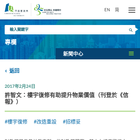
跳
到
EN
简
主
要
輸
內
搜尋
入
容
關
專欄
鍵
字
新聞中心
返回
2017年2月24日
許智文：樓宇復修有助提升物業價值（刊登於《信
報》）
#樓宇復修
#改造重設
#招標妥