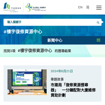
跳
到
EN
简
主
要
輸
內
搜尋
入
容
關
#樓宇復修資源中心
鍵
字
新聞中心
#樓宇復修資源中心
找到3項
的搜尋結果
2024年8月21日
專題故事
市建局「復修資源搜尋
器」 一分鐘配對大廈維修
資助計劃