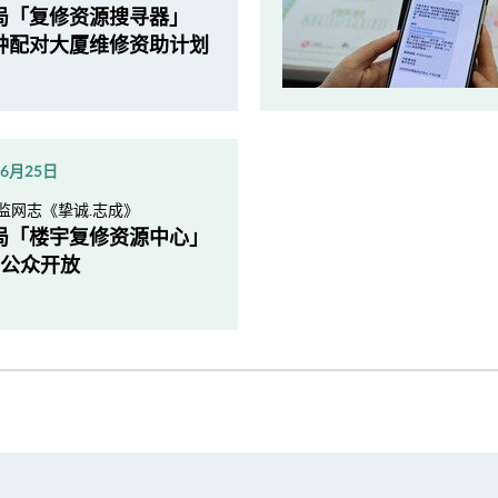
局「复修资源搜寻器」
钟配对大厦维修资助计划
年6月25日
监网志《挚诚.志成》
局「楼宇复修资源中心」
向公众开放