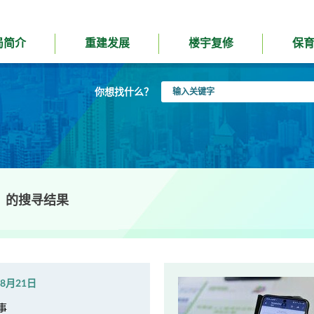
局简介
重建发展
楼宇复修
保
输
你想找什么？
入
关
键
字
的搜寻结果
年8月21日
事