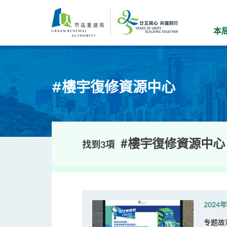
跳
到
主
本
要
内
容
#樓宇復修資源中心
#樓宇復修資源中心
找到3項
2024
专题故