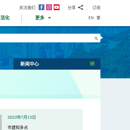
面
Instagram
YouTube
关注我们
分享
订阅
电
书
邮
EN
繁
育活化
更多
WhatsApp
微
面
信
Twitter
搜寻
书
LinkedIn
微
博
新闻中心
2023年7月13日
市建知多点