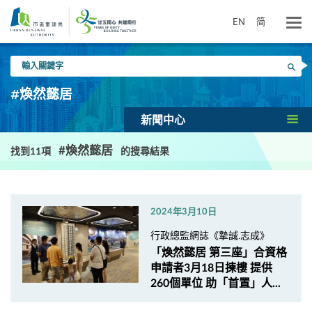
跳
到
EN
简
主
要
輸
內
搜尋
入
容
關
#煥然懿居
鍵
字
新聞中心
#煥然懿居
找到11項
的搜尋結果
2024年3月10日
行政總監網誌《摯誠.志成》
「煥然懿居 第三座」合資格
申請者3月18日揀樓 提供
260個單位 助「首置」人...