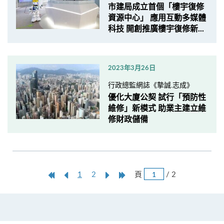
市建局成立首個「樓宇復修
資源中心」 應用互動多媒體
科技 開創推廣樓宇復修新...
2023年3月26日
行政總監網誌《摯誠.志成》
優化大廈公契 試行「預防性
維修」新模式 助業主建立維
修財政儲備
跳
第
上
本
Next
Last
頁
/ 2
1
2
頁
一
一
頁
Page
Page
頁
頁