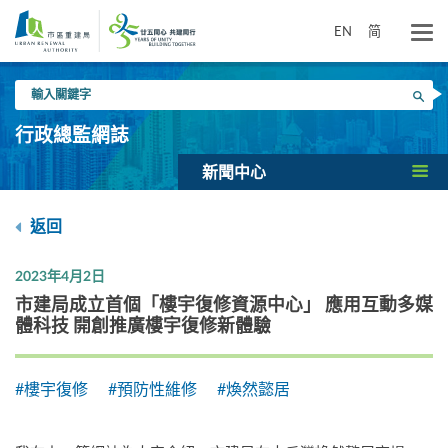
跳
到
EN
简
主
要
輸
內
搜尋
入
容
關
行政總監網誌
鍵
字
新聞中心
返回
2023年4月2日
市建局成立首個「樓宇復修資源中心」 應用互動多媒
體科技 開創推廣樓宇復修新體驗
#樓宇復修
#預防性維修
#煥然懿居