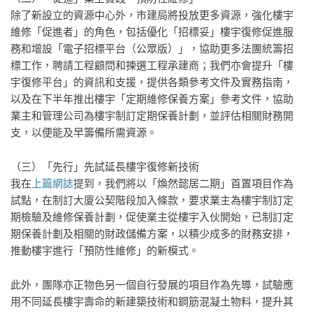
除了新設立的資源中心外，市建局將投放更多資源，強化樓宇
維修「促進者」的角色，包括優化「招標妥」樓宇復修促進服
務和增設「電子招標平台（公眾版）」，協助更多法團統籌招
標工作，聘請工程顧問和揀選工程承建商；我們亦會提升「樓
宇復修平台」的資訊和支援，提供各類參考文件及實務指南，
以及在下半年推出樓宇「定期維修保養方案」參考文件，協助
業主和管理公司為樓宇制訂定期保養計劃，並評估相關財務開
支，以便能及早籌備所需資源。
（三）「先行」先試延長樓宇復修新技術
我在
上篇網誌
提到，我們將以「煥然懿居二期」首置項目作為
試點，在制訂大廈公契階段加入條款，要求業主為樓宇制訂定
期檢驗及維修保養計劃，促使業主從樓宇入伙開始，已制訂定
期保養計劃及相關的財政儲備方案，以積少成多的財務安排，
推動樓宇進行「預防性維修」的新模式。
此外，團隊亦正物色另一個自行發展的項目作為先導，試驗應
用不同延長樓宇壽命的新建築技術和鋼筋混凝土物料，提升其