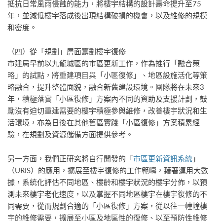
抵抗日常風雨侵蝕的能力，將樓宇結構的設計壽命提升至75
年，並減低樓宇落成後出現結構破損的機會，以及維修的規模
和密度。
（四）從「規劃」層面籌劃樓宇復修
市建局早前以九龍城區的市區更新工作，作為推行「融合策
略」的試點，將重建項目與「小區復修」、地區設施活化等策
略融合，提升整體面貌，融合新舊建設環境。團隊將在未來3
年，積極落實「小區復修」方案內不同的資助及支援計劃，鼓
勵沒有迫切重建需要的樓宇積極參與維修，改善樓宇狀況和生
活環境，亦為日後在其他舊區實踐「小區復修」方案積累經
驗，在規劃及資源儲備方面提供參考。
另一方面，我們正研究將自行開發的「
市區更新資訊系統
」
（URIS）的應用，擴展至樓宇復修的工作範疇，藉著運用大數
據，系統化評估不同地區、樓齡和樓宇狀況的樓宇分佈，以預
測未來樓宇老化速度，以及掌握不同地區樓宇在樓宇復修的不
同需要，從而規劃合適的「小區復修」方案，從以往一幢幢樓
宇的維修需要，擴展至小區及地區性的復修、以至預防性維修