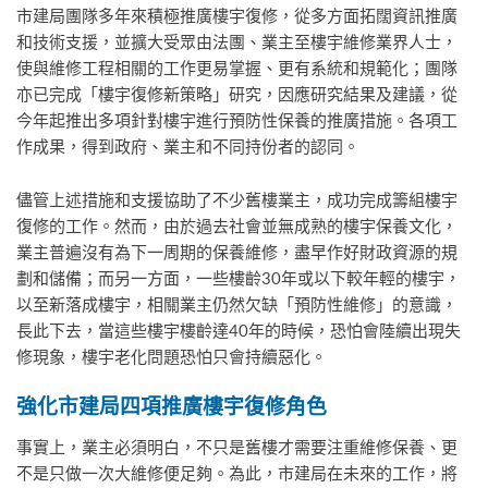
市建局團隊多年來積極推廣樓宇復修，從多方面拓闊資訊推廣
和技術支援，並擴大受眾由法團、業主至樓宇維修業界人士，
使與維修工程相關的工作更易掌握、更有系統和規範化；團隊
亦已完成「樓宇復修新策略」研究，因應研究結果及建議，從
今年起推出多項針對樓宇進行預防性保養的推廣措施。各項工
作成果，得到政府、業主和不同持份者的認同。
儘管上述措施和支援協助了不少舊樓業主，成功完成籌組樓宇
復修的工作。然而，由於過去社會並無成熟的樓宇保養文化，
業主普遍沒有為下一周期的保養維修，盡早作好財政資源的規
劃和儲備；而另一方面，一些樓齡30年或以下較年輕的樓宇，
以至新落成樓宇，相關業主仍然欠缺「預防性維修」的意識，
長此下去，當這些樓宇樓齡達40年的時候，恐怕會陸續出現失
修現象，樓宇老化問題恐怕只會持續惡化。
強化市建局四項推廣樓宇復修角色
事實上，業主必須明白，不只是舊樓才需要注重維修保養、更
不是只做一次大維修便足夠。為此，市建局在未來的工作，將