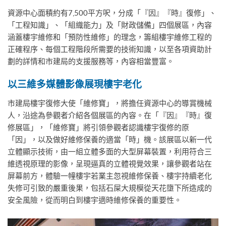
資源中心面積約有7,500平方呎，分成「『因』『時』復修」、
「工程知識」、「組織能力」及「財政儲備」四個展區，內容
涵蓋樓宇維修和「預防性維修」的理念，籌組樓宇維修工程的
正確程序、每個工程階段所需要的技術知識，以至各項資助計
劃的詳情和市建局的支援服務等，內容相當豐富。
以三維多媒體影像展現樓宇老化
市建局樓宇復修大使「維修寶」，將擔任資源中心的導賞機械
人，沿途為參觀者介紹各個展區的內容。在「『因』『時』復
修展區」，「維修寶」將引領參觀者認識樓宇復修的原
「因」，以及做好維修保養的適當「時」機。該展區以新一代
立體顯示技術，由一組立體多面的大型屏幕裝置，利用符合三
維透視原理的影像，呈現逼真的立體視覺效果，讓參觀者站在
屏幕前方，體驗一幢樓宇若業主忽視維修保養、樓宇持續老化
失修可引致的嚴重後果，包括石屎大規模從天花墮下所造成的
安全風險，從而明白到樓宇適時維修保養的重要性。