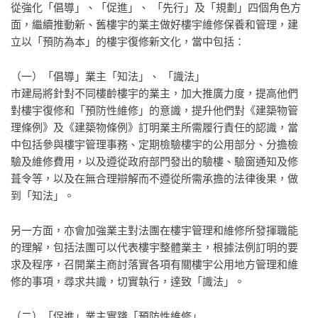
從強化「倡導」、「促進」、 「先行」及「規劃」四個角色方
面，繼續推動新、舊樓宇的業主做好樓宇維修保養和管理，建
立以「預防為本」的樓宇復修新文化，當中包括：
（一）「倡導」業主「知法」、 「識法」
市建局將針對不同樓齡樓宇的業主，加大推廣力度，提高他們
對樓宇復修和「預防性維修」的意識，提升他們對《建築物管
理條例》及《建築物條例》訂明業主所需履行責任的認識，當
中包括參與樓宇管理事務、定期檢驗樓宇的公用部分、分擔檢
驗及維修費用，以及遵從政府部門發出的驗樓、驗窗通知及修
葺令等，以及在無合理辯解而不遵從所需承擔的法律後果，做
到「知法」。
另一方面，亦會加強業主對法團在樓宇管理和維修所發揮職能
的理解，包括法團可以代表樓宇整體業主，根據法例訂明的要
求及程序，召開業主商討落實各項有關樓宇公用地方管理和維
修的事項，尋求共識，切實執行，達致「識法」。
（二）「促進」業主實踐「預防性維修」