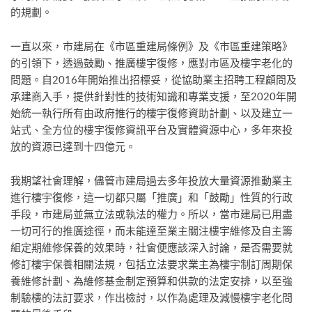
的規劃。
一直以來，市建局在《市區重建局條例》及《市區重建策略》
的引領下，透過鼓勵、推廣樓宇復修，應對市區及樓宇老化的
問題。自2016年開始推出招標妥，從協助業主招聘工程顧問及
承建商入手，提供針對性的技術知識和專業支援，至2020年開
始統一執行所有由政府推行的樓宇復修資助計劃、以及建立一
站式、全方位的樓宇復修資訊平台及實體資源中心，多年來投
放的資源已達到十四億元。
我期望社會理解，儘管市建局過去多年投放大量資源推動業主
進行樓宇復修，這一切都只屬「推廣」和「鼓勵」性質的行政
手段，市建局並無立法或執法的權力。所以，當市建局已用盡
一切可行的推廣途徑，而未能達至業主關注樓宇維修及自主籌
組定期維修保養的效果時，社會便應該深入討論，是否需要就
修訂樓宇保養相關法規，包括立法要求業主為樓宇制訂周期保
養維修計劃、為維修基金制定預算和供款的法定安排，以至強
制驗樓的法訂要求，作出檢討，以作為處理及減慢樓宇老化問