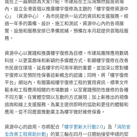
我在上一篇網誌為大家介紹，市建局在土瓜灣煥然懿居商場
內，設立全港首個以推廣樓宇復修為主題的「樓宇復修資源中
心」（資源中心），為市民提供一站式的資訊和支援服務。經
過一年多的籌備、設計、施工和測試，資源中心內的各項展
覽、設施和服務安排已準備就緒，預備在本月起提供首階段服
務。
資源中心以實踐和推廣樓宇復修為目標，市建局團隊應用數碼
科技，以更富趣味和新穎的多媒體方式，彰顯樓宇復修在改善
市民居住環境、延長樓宇的可用年期的重要，並加深公眾對樓
宇復修以至預防性保養這新概念的認識；同時，將「樓宇復修
平台」網站內，有關籌組樓宇復修工程的實用資訊、標準文件
範本和工程費用相關的市場數據，以至實踐預防性維修的各種
不同方案，在實體空間以互動的方式展現；加上新推出的視像
諮詢和線上支援服務，為業主提供即時的協助和更佳的體驗和
應用，從不同層面推動業主為樓宇做好維修保養。
資源中心的啟用，亦將配合「
樓宇更新大行動2.0
」及「
消防安
全改善工程資助計劃
」的第三輪在四月一日開始接受申請的契