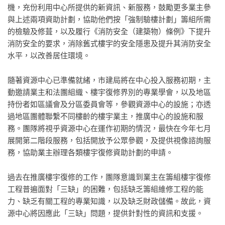
機，充份利用中心所提供的新資訊、新服務，鼓勵更多業主參
與上述兩項資助計劃，協助他們按「強制驗樓計劃」籌組所需
的檢驗及修葺，以及履行《消防安全（建築物）條例》下提升
消防安全的要求，消除舊式樓宇的安全隱患及提升其消防安全
水平，以改善居住環境。
隨著資源中心已準備就緒，市建局將在中心投入服務初期，主
動邀請業主和法團組織、樓宇復修界別的專業學會，以及地區
持份者如區議會及分區委員會等，參觀資源中心的設施；亦透
過地區團體聯繫不同樓齡的樓宇業主，推廣中心的設施和服
務。團隊將視乎資源中心在運作初期的情況，最快在今年七月
展開第二階段服務，包括開放予公眾參觀，及提供視像諮詢服
務，協助業主辦理各類樓宇復修資助計劃的申請。
過去在推廣樓宇復修的工作，團隊意識到業主在籌組樓宇復修
工程普遍面對「三缺」的困難，包括缺乏籌組維修工程的能
力、缺乏有關工程的專業知識，以及缺乏財政儲備。故此，資
源中心將因應此「三缺」問題，提供針對性的資訊和支援。