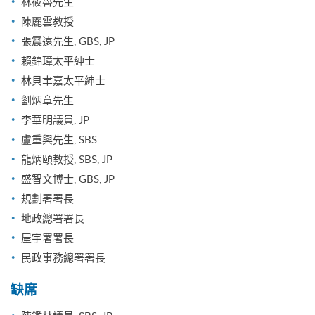
林筱魯先生
陳麗雲教授
張震遠先生, GBS, JP
賴錦璋太平紳士
林貝聿嘉太平紳士
劉炳章先生
李華明議員, JP
盧重興先生, SBS
龍炳頤教授, SBS, JP
盛智文博士, GBS, JP
規劃署署長
地政總署署長
屋宇署署長
民政事務總署署長
缺席