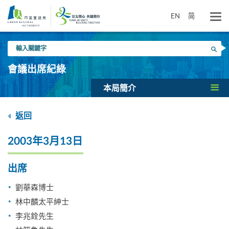
跳
到
EN
简
主
要
輸
內
搜尋
入
容
關
會議出席紀綠
鍵
字
本局簡介
返回
2003年3月13日
出席
劉華森博士
林中麟太平紳士
李兆銓先生