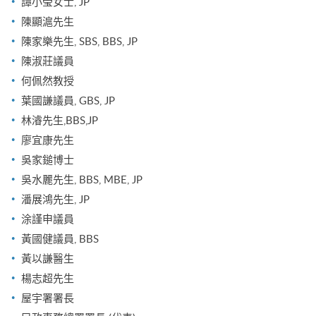
譚小瑩女士, JP
陳顯滬先生
陳家樂先生, SBS, BBS, JP
陳淑莊議員
何佩然教授
葉國謙議員, GBS, JP
林濬先生,BBS,JP
廖宜康先生
吳家鎚博士
吳水麗先生, BBS, MBE, JP
潘展鴻先生, JP
涂謹申議員
黃國健議員, BBS
黃以謙醫生
楊志超先生
屋宇署署長