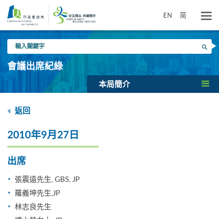
跳
到
EN
简
主
要
輸
內
搜尋
入
容
關
會議出席紀綠
鍵
字
本局簡介
返回
2010年9月27日
出席
張震遠先生, GBS, JP
羅義坤先生,JP
林志良先生