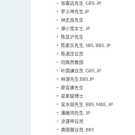
张震远先生, GBS, JP
罗义坤先生,JP
林志良先生
谭小莹女士, JP
陈显沪先生
陈家乐先生, SBS, BBS, JP
陈淑庄议员
何佩然教授
叶国谦议员, GBS, JP
林濬先生,BBS,JP
廖宜康先生
吴家鎚博士
吴水丽先生, BBS, MBE, JP
潘展鸿先生, JP
涂谨申议员
黄国健议员, BBS