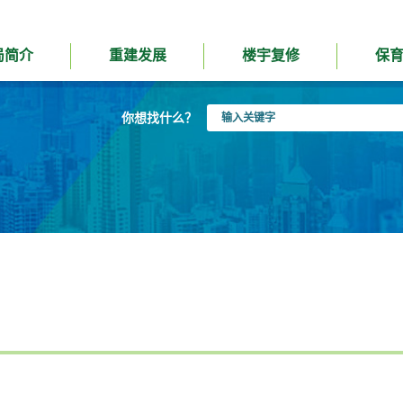
局简介
重建发展
楼宇复修
保
输
你想找什么？
入
关
键
字