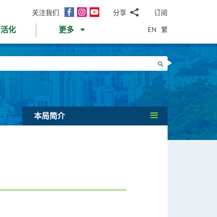
面
Instagram
YouTube
关注我们
分享
订阅
电
书
邮
EN
繁
育活化
更多
WhatsApp
微
面
信
Twitter
搜寻
书
LinkedIn
微
博
本局简介