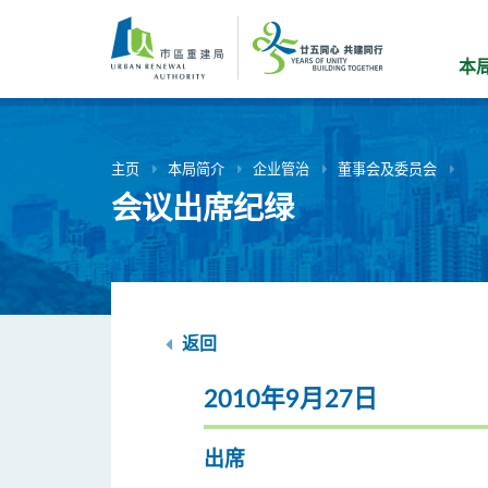
跳
到
主
本
要
内
容
主页
本局简介
企业管治
董事会及委员会
会议出席纪绿
返回
2010年9月27日
出席