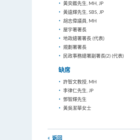
黃奕鑑先生, MH, JP
黃遠輝先生, SBS, JP
胡志偉議員, MH
屋宇署署長
地政總署署長 (代表)
規劃署署長
民政事務總署副署長(2) (代表)
缺席
許智文教授, MH
李律仁先生, JP
鄧智輝先生
黃吳潔華女士
返回