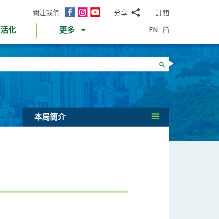
面
Instagram
YouTube
關注我們
分享
訂閱
電
書
郵
EN
简
育活化
更多
WhatsApp
微
面
信
Twitter
搜尋
書
LinkedIn
微
博
本局簡介