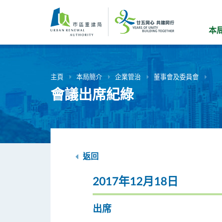
跳
到
主
本
要
內
容
主頁
本局簡介
企業管治
董事會及委員會
會議出席紀綠
返回
2017年12月18日
出席