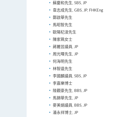
蘇慶和先生, SBS, JP
韋志成先生, GBS, JP, FHKEng
鄭啟華先生
馬昭智先生
歐陽杞浚先生
陳家珮女士
蔣麗芸議員, JP
周光暉先生, JP
何海明先生
林智遠先生
李國麟議員, SBS, JP
李嘉樂博士
陸觀豪先生, BBS, JP
馬錦華先生, JP
麥美娟議員, BBS, JP
潘永祥博士, JP