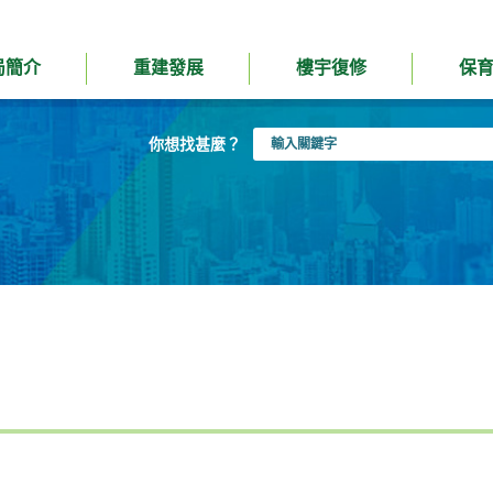
局簡介
重建發展
樓宇復修
保
輸
你想找甚麼？
入
關
鍵
字