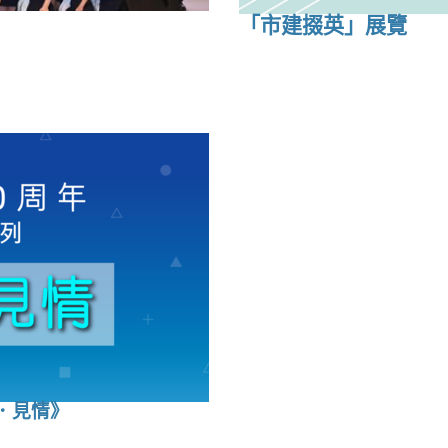
「
市建掇英」展覽
．見情》