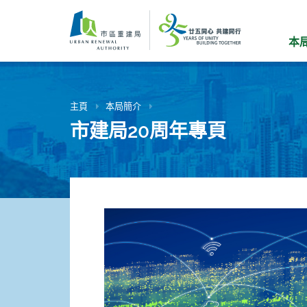
跳
到
主
本
要
內
容
主頁
本局簡介
市建局20周年專頁