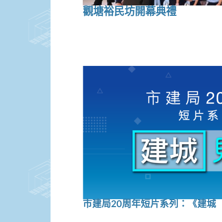
觀塘裕民坊開幕典禮
市建局20周年短片系列：《建城 