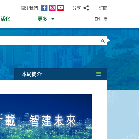
面
Instagram
YouTube
關注我們
分享
訂閱
電
書
郵
EN
简
育活化
更多
WhatsApp
微
面
信
Twitter
搜尋
書
LinkedIn
微
博
本局簡介