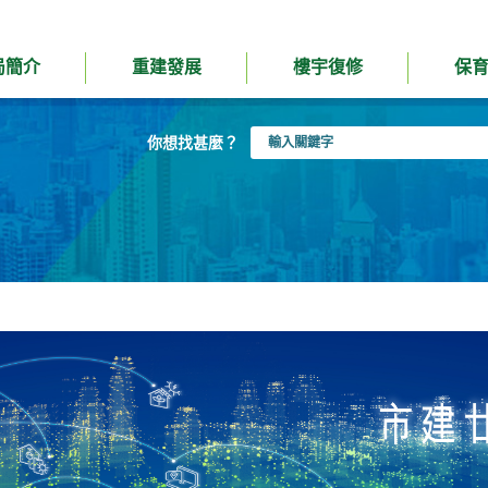
局簡介
重建發展
樓宇復修
保
輸
你想找甚麼？
入
關
鍵
字