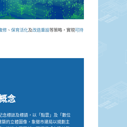
復修
、
保育活化
及
改造重設
等策略，實現
可持
計概念
年紀念標誌及標語，以「點雲」及「數位
建築的立體圖像，象徵市建局以規劃主