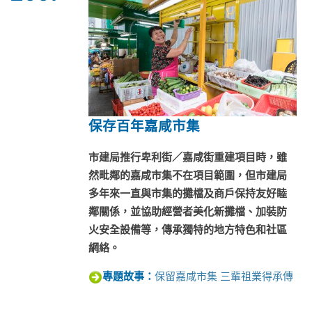
保存百年嘉咸市集
市建局推行
卑利街／嘉咸街重建項目時
，雖
然毗鄰的嘉咸市集不在項目範圍，但市建局
多年來一直與市集的攤檔及商戶保持友好睦
鄰關係，並協助經營者美化新攤檔、加裝防
火安全設備等，傳承獨特的地方特色和社區
網絡。
保留嘉咸市集 三輩祖業得承傳
專題故事：