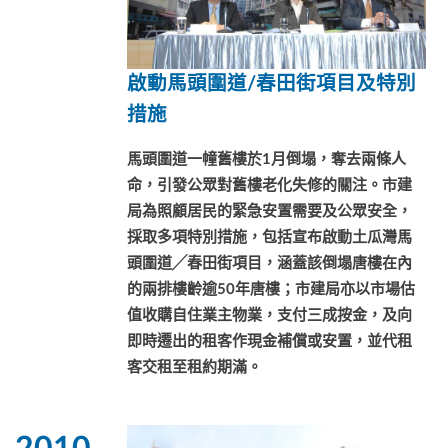
啟動馬頭圍道/春田街項目及特別
措施
馬頭圍道一幢舊樓於1月倒塌，奪去兩條人
命，引發公眾對舊樓老化失修的關注。市建
局為照顧居民的緊急安置需要及公眾安全，
採取多項特別措施，包括宣布啟動土瓜灣馬
頭圍道╱春田街項目，涵蓋該倒塌唐樓在內
的兩排樓齡逾50年唐樓；市建局亦以市場估
值收購自住業主物業，支付三成按金，及向
即時遷出的租客作現金補償或安置，並代租
客交租至租約期滿。