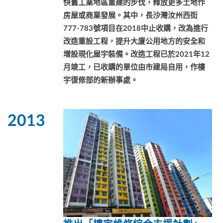
快舊工業地區重建的步伐，釋放更多土地作
房屋或商業發展。其中，長沙灣汝州西街
777-783
號項目在
2018
中止收購，改為進行
改造重設工程，提升大廈公用地方的安全和
增設現化屋宇裝備。改造工程已於
2021
年
12
月竣工，已收購的單位由市建局自用，作樓
宇復修部的新辦事處。
2013