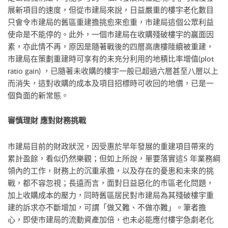
展新項目的速度，但從市建局來說，日益嚴重的樓宇老化數目
只會令市建局的舊區重建擔挑愈來愈重，市建局這個公眾利益
使命是不能停的。此外，一個市建局在收購殘破樓宇的贏面因
素，亦此情不再，原因是隨著戰後的四層高唐樓陸續被重建，
市建局在策劃重建時可享有的未充分利用的地積比率增值(plot
ratio gain) ，已隨著未收購的樓宇一般已超過六層甚至八層以上
而消失，這對收購的成本及項目招標時可收回的地價，已是一
個負面的新常態。
審慎理財 應對財務挑戰
市建局目前的財政狀況，因受惠於早年發展的重建項目帶來的
累計盈餘，看似仍然樂觀；但如上所說，單要落實這5 年業務綱
領內的工作，財務上的沉重承擔，以及存在的憂患和未來的挑
戰，都不容忽視；長遠而言，面對日益惡化的市區老化問題，
加上收購成本的壓力，同時舊區居民對市建局為其殘破樓宇重
建的訴求亦不斷增加，可謂「做又難、不做亦難」。筆者擔
心，即使市建局的流動資產加倍，也未必能應付樓宇急劇老化