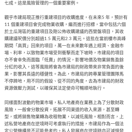
七成。這是風險管理的一個重要案例。
觀乎市建局現正推行重建項目的收購進度，在未來5 年，預計有
11 個重建項目會完成物業收購，繼而進行招標，當中包括六個
於土瓜灣區的重建項目及剛公佈收購建議的西營盤項目，其收
購建議呎價分別超過1.5 萬元和2.3 萬元。這批在當前樓市高峰
期間「高買」回來的項目，萬一在未來數年遇上經濟、金融市
場、利率，以致物業市場受到衝擊而走下坡時，市建局的項目
亦不會幸免而面臨「低賣」的情況，影響地價及物業銷售盈餘
分紅的收入，這等風險將會為市建局的財政帶來非常負面的後
果，影響其長遠的穩健性。為此，市建局的跨專業管理團隊馬
不停蹄地，用不同的假設、從不同的角度，去為市建局的財政
資源做壓力測試，以確保其法定使命可暢順地執行。
同樣面對波動的物業市場，私人地產商在業務上為了分散財政
風險，一般會分散投資，拓展不同渠道的收入來源，甚至轉
型，或將銷售物業轉為收租物業，以減低風險。相對而言，上
述私營地產商在逆境時可考慮執行的措施，市建局作為一個法
定公營機構是不可能參考的。私人發展商在逆境時亦可減慢發