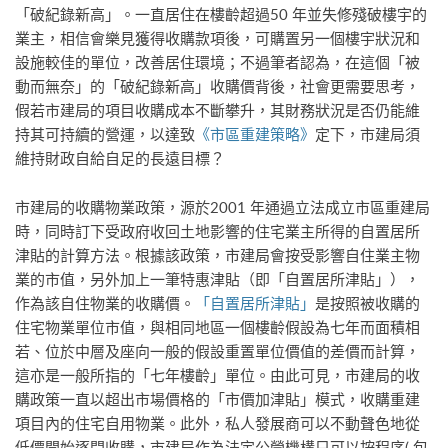
「破紀錄新高」。一直居住在樓齡超過50 年並失修殘破樓宇的
業主，相信會樂見獲得收購款項後，可購置另一個樓宇狀況和
設施較佳的單位，改善居住環境；不過筆者認為，在這個「被
動而無奈」的「破紀錄新高」收購價背後，社會更需要思考，
假若市建局的項目收購成本不斷攀升，其財務狀況是否仍能維
持其可持續的營運，以達致
《市區重建策略》
定下，市建局須
維持財政自給自足的長遠目標？
市建局的收購物業政策，源於2001 年通過立法成立市區重建局
時，同時訂下受政府收回土地影響的住宅業主所得的自置居所
津貼的計算方法。根據該政策，市建局會按受影響自住業主物
業的市值，另外加上一筆特惠津貼（即「自置居所津貼」），
作為該自住物業的收購價。
「自置居所津貼」
是按照被收購的
住宅物業單位市值，與相同地區一個樓齡假設為七年而面積相
若、位於中層及座向一般的假設重置單位價值的差價而計算，
這亦是一般所指的「七年樓齡」單位。由此可見，市建局的收
購政策一直以超出市場價格的「市價加津貼」模式，收購重建
項目內的住宅自用物業。此外，私人發展商可以不動聲色地從
低價開始逐間收購，市建局作為法定公營機構只可以按程序( 包