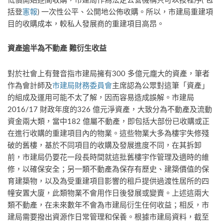
括登
憲報
) 一次性公平、公開地公佈收購。所以，市建局重建項
目的收購成本，較私人發展商的重建項目高昂。
資產逾半為不動產 難衍生收益
對於社會上有聲音指市建局擁有300 多億元龐大的資產，筆者
作為會計師及
市建局財務委員會
主席認為公眾對這筆「資產」
的組成及運用可能不太了解，因而容易造成誤解。市建局
2016/17 財政年度的326 億元淨資產，大致分為不動產及流動
資金兩大類，當中182 億屬不動產，即包括大部份已收購或正
在進行收購的重建項目內的物業。這些物業大多為樓宇失修殘
破的舊樓，基於不同項目的收購及發展進度不同，在其拆卸
前，市建局仍要花一段長時間就這批舊樓宇作管理及適時的維
修，以確保安全；另一類不動產為保存有歷史、建築價值的保
育建築物，以及為受重建項目影響的租戶提供過渡性居所的四
幢安置大廈，此類物業不會用作日後發展或變賣。上述這兩大
類不動產，在未來數年不會為市建局衍生任何收益；相反，市
建局需要撥出資源作日常管理和保養。根據市建局資料，截至