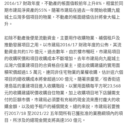
2016/17 財政年度，不動產的帳面值較前年上升8%，相當於同
期市建局淨資產的55%。隨著市建局在過去一年開始收購九龍
城土瓜灣多個項目的物業，不動產的帳面總值估計將會大幅上
升。
扣除不動產後便是流動資金，主要用作收購物業、補償租戶及
推動發展項目之用。以市建局2016/17 財政年度的公佈，其流
動資金共約170 億元。過去數年，由於樓市暢旺，市建局項目
的收購呎價和項目收購成本不斷增加。去年市建局向九龍城土
瓜灣六個重建項目的合資格自住業主，提出收購建議的實用面
積呎價超過1.5 萬元，連同非住宅物業的業權收購，估計這六個
項目的總收購成本將會超過100 億元。隨著崇慶里╱桂香街這
港島區的重建項目進入收購階段，以實用面積每平方呎23,568
元的收購建議呎價收購自住物業，加上收購項目地下店舖需支
付的巨額市價，市建局必須要有充裕的現金流來應付龐大的收
購金額，以及給予租戶的補償開支。總的來說，市建局若要推
行2017/18 至2021/22 五年間所有已獲批准的業務綱領內的項
目，所涉及的總現金開支將高達350 億元。