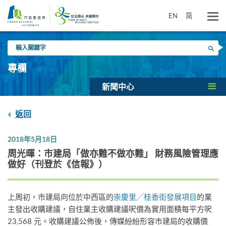
跳
到
EN
简
主
要
輸
內
搜尋
入
容
關
專欄
鍵
字
新聞中心
返回
2018年5月18日
周光暉：市建局「做亦難不做亦難」 財務風險管理應
做好（刊登於《信報》）
上周初，市建局向位於中西區的
崇慶里╱桂香街發展項目
的業
主發出收購建議，自住業主收購建議呎價為實用面積每平方呎
23,568 元。收購建議公佈後，傳媒紛紛形容市建局的收購價