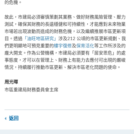
的危機。
故此，市建局必須審慎策劃其業務、做好財務風險管理、壓力
測試，確保其財務的長遠穩健和可持續性，才能應對未來物業
市場若出現波動而造成的財務危機，以及繼續推展市區更新項
目。透過
「油旺地區研究」
涉及212 公頃的市區更新規劃、我
們更明顯地可預見重要的
樓宇復修
及
保育活化
等工作所涉及的
龐大開支。作為公營機構，市建局必須要有「居安思危」的處
事態度，才可以在管理上、財務上有能力去應付可出現的嚴峻
情況，持續履行推動市區更新、解決市區老化問題的使命。
周光暉
市區重建局財務委員會主席
返回