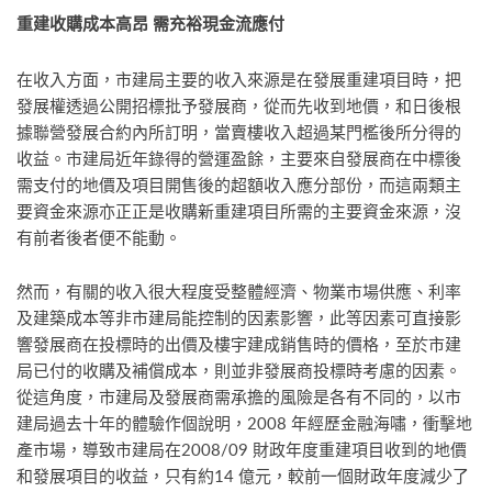
重建收購成本高昂 需充裕現金流應付
在收入方面，市建局主要的收入來源是在發展重建項目時，把
發展權透過公開招標批予發展商，從而先收到地價，和日後根
據聯營發展合約內所訂明，當賣樓收入超過某門檻後所分得的
收益。市建局近年錄得的營運盈餘，主要來自發展商在中標後
需支付的地價及項目開售後的超額收入應分部份，而這兩類主
要資金來源亦正正是收購新重建項目所需的主要資金來源，沒
有前者後者便不能動。
然而，有關的收入很大程度受整體經濟、物業市場供應、利率
及建築成本等非市建局能控制的因素影響，此等因素可直接影
響發展商在投標時的出價及樓宇建成銷售時的價格，至於市建
局已付的收購及補償成本，則並非發展商投標時考慮的因素。
從這角度，市建局及發展商需承擔的風險是各有不同的，以市
建局過去十年的體驗作個說明，2008 年經歷金融海嘯，衝擊地
產市場，導致市建局在2008/09 財政年度重建項目收到的地價
和發展項目的收益，只有約14 億元，較前一個財政年度減少了