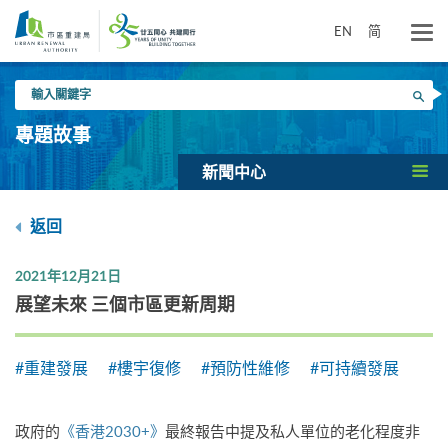
跳
到
EN
简
主
要
輸
內
搜尋
入
容
關
專題故事
鍵
字
新聞中心
返回
2021年12月21日
展望未來 三個市區更新周期
#重建發展
#樓宇復修
#預防性維修
#可持續發展
政府的
《香港2030+》
最終報告中提及私人單位的老化程度非