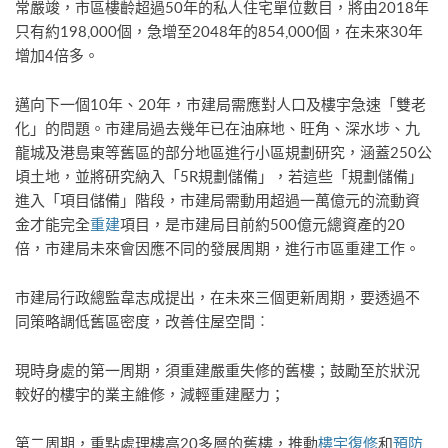
常嚴竣，市區樓齡超過50年的私人住宅單位數目，將由2018年
只有約198,000個，急增至2048年的854,000個，在未來30年
增加4倍多。
邁向下一個10年、20年，市建局需應對人口及樓宇急速「雙老
化」的問題。市建局過去幾年已在油麻地、旺角、深水埗、九
龍城及港島東等舊區的部分地區進行小區規劃研究，涵蓋250公
頃土地，並將研究納入「5R規劃儲備」，若這些「規劃儲備」
進入「項目儲備」階段，市建局需動用超過一萬億元的流動資
金才能完全
重建
項目，是市建局目前約500億元總資產的20
倍，市建局未來會因應不同的發展周期，進行市區重建工作。
市建局行政總監韋志成提出，在未來三個更新周期，要透過不
同策略調低舊區密度，改善住屋空間︰
現時身處的第一周期，須重建嚴重失修的舊樓；鼓勵至於狀況
較好的樓宇的業主維修，減輕重建壓力；
第二周期，重點處理樓高20多層的舊樓，推動
樓宇復修
和
預防