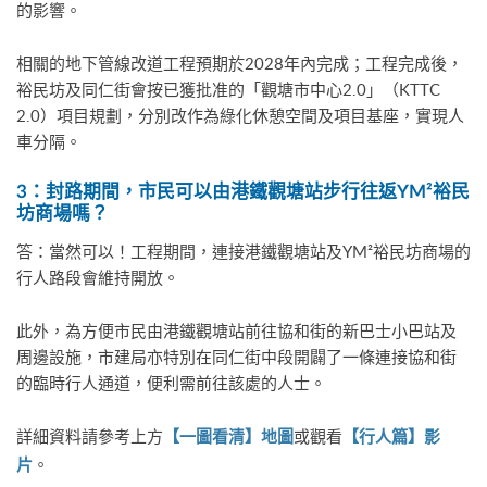
的影響。
相關的地下管線改道工程預期於2028年內完成；工程完成後，
裕民坊及同仁街會按已獲批准的「觀塘市中心2.0」（KTTC
2.0）項目規劃，分別改作為綠化休憩空間及項目基座，實現人
車分隔。
3
：封路期間，市民可以由港鐵觀塘站步行往返
YM²
裕民
坊商場嗎？
答：當然可以！工程期間，連接港鐵觀塘站及YM²裕民坊商場的
行人路段會維持開放。
此外，為方便市民由港鐵觀塘站前往協和街的新巴士小巴站及
周邊設施，市建局亦特別在同仁街中段開闢了一條連接協和街
的臨時行人通道，便利需前往該處的人士。
詳細資料請參考上方
或觀看
【一圖看清】地圖
【行人篇】影
。
片