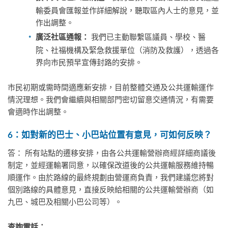
輸委員會匯報並作詳細解說，聽取區內人士的意見，並
作出調整。
我們已主動聯繫區議員、學校、醫
廣泛社區通報：
院、社福機構及緊急救援單位（消防及救護），透過各
界向市民預早宣傳封路的安排。
市民初期或需時間適應新安排，目前整體交通及公共運輸運作
情況理想。我們會繼續與相關部門密切留意交通情況，有需要
會適時作出調整。
6：如對新的巴士、小巴站位置有意見，可如何反映？
答： 所有站點的遷移安排，由各公共運輸營辦商經詳細商議後
制定，並經運輸署同意，以確保改道後的公共運輸服務維持暢
順運作。由於路線的最終規劃由營運商負責，我們建議您將對
個別路線的具體意見，直接反映給相關的公共運輸營辦商（如
九巴、城巴及相關小巴公司等）。
查詢電話：