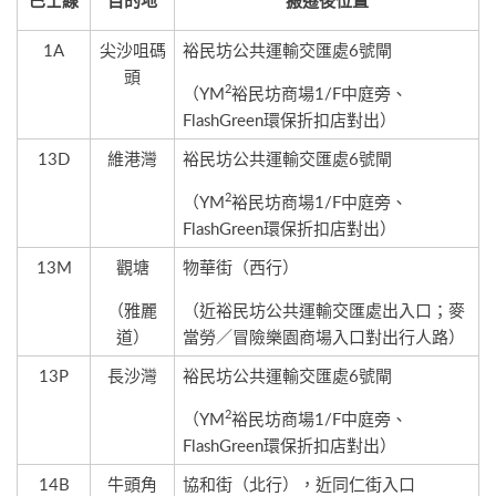
巴士線
目的地
搬遷後位置
1A
尖沙咀碼
裕民坊公共運輸交匯處6號閘
頭
2
（YM
裕民坊商場1/F中庭旁、
FlashGreen環保折扣店對出）
13D
維港灣
裕民坊公共運輸交匯處6號閘
2
（YM
裕民坊商場1/F中庭旁、
FlashGreen環保折扣店對出）
13M
觀塘
物華街（西行）
（雅麗
（近裕民坊公共運輸交匯處出入口；麥
道）
當勞／冒險樂園商場入口對出行人路）
13P
長沙灣
裕民坊公共運輸交匯處6號閘
2
（YM
裕民坊商場1/F中庭旁、
FlashGreen環保折扣店對出）
14B
牛頭角
協和街（北行），近同仁街入口