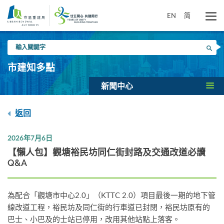
跳
到
EN
简
主
要
輸
內
搜尋
入
容
關
市建知多點
鍵
字
新聞中心
返回
2026年7月6日
【懶人包】觀塘裕民坊同仁街封路及交通改道必讀
Q&A
為配合「觀塘市中心2.0」（KTTC 2.0）項目最後一期的地下管
線改道工程，裕民坊及同仁街的行車道已封閉，裕民坊原有的
巴士、小巴及的士站已停用，改用其他站點上落客。