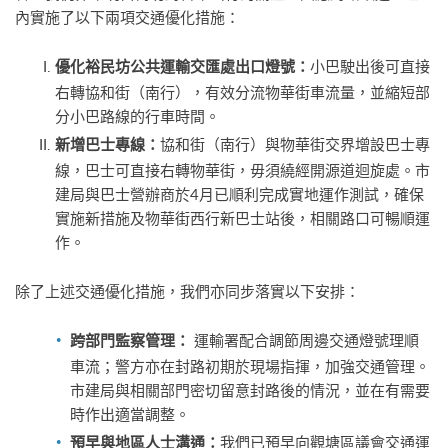
內實施了以下兩項交通優化措施：
小巴駛出後可直接
優化裕民坊公共運輸交匯處出口燈號：
右轉協和街（南行），有效分流物華街車流量，並縮短部
分小巴路線的行車時間。
協和街（南行）與物華街交界增設巴士專
新增巴士專線：
線，巴士可直接右轉物華街，毋須繞經開源道迴旋處。市
建局與巴士營辦商於4月已順利完成實地運作測試，確保
實施新措施及物華街西行新巴士站後，相關路口可暢順運
作。
除了上述交通優化措施，我們亦同步落實以下安排：
運輸署配合調節周邊交通燈號理順
跨部門監察管理：
車流；警方亦在封路初期於現場指揮，加強交通管理。
市建局與相關部門密切留意封路後的情況，並在有需要
時作出適當調整。
我們已預早向觀塘區議會交通運
預早與地區人士溝通：