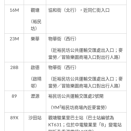
16M
觀塘
協和街（北行），近同仁街入口
（裕民
坊）
23M
樂華
物華街（西行）
（近裕民坊公共運輸交匯處出入口；麥
當勞／冒險樂園商場入口對出行人路）
28B
啟德
物華街（西行）
（啟晴
（近裕民坊公共運輸交匯處出入口；麥
邨）
當勞／冒險樂園商場入口對出行人路）
89
瀝源
裕民坊公共運輸交匯處2號閘
2
（YM
裕民坊商場內近麥當勞）
89X
沙田站
觀塘駿業里巴士站（巴士站編號為
KT631；位於中電駿業里「B」變電站