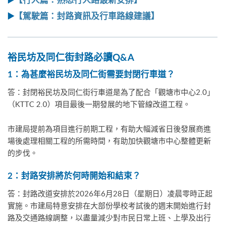
▶️
【
行人篇：熟悉行人路最新安排
】
▶️
【
駕駛篇：封路資訊及行車路線建議
】
裕民坊及同仁街封路必讀
Q&A
1
：為甚麼裕民坊及同仁街需要封閉行車道？
答：封閉裕民坊及同仁街行車道是為了配合「觀塘市中心2.0」
（KTTC 2.0）項目最後一期發展的地下管線改道工程。
市建局提前為項目進行前期工程，有助大幅減省日後發展商進
場後處理相關工程的所需時間，有助加快觀塘市中心整體更新
的步伐。
2
：封路安排將於何時開始和結束？
答：封路改道安排於2026年6月28日（星期日）凌晨零時正起
實施。市建局特意安排在大部份學校考試後的週末開始進行封
路及交通路線調整，以盡量減少對市民日常上班、上學及出行