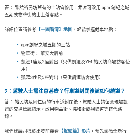
答： 雖然裕民坊舊有的士站會停用，乘客可改用 apm 創紀之城
五期或物華街的士上落客點。
詳細位置請參考
，輕鬆掌握截車地點：
【一圖看清】地圖
apm創紀之城五期的士站
物華街： 華安大廈前
凱滙1座及2座對出（只供凱滙及YM²裕民坊商場訪客使
用）
凱滙3座及5座對出（只供凱滙訪客使用）
9
：駕駛人士需注意甚麼？行車道封閉後該如何繞道？
答： 裕民坊及同仁街的行車道封閉後，駕駛人士請留意現場設
置的交通標誌指示，改用物華街、協和街或觀塘道等替代路
線。
我們建議司機於出發前觀看
，預先熟悉全新行
【駕駛篇】影片