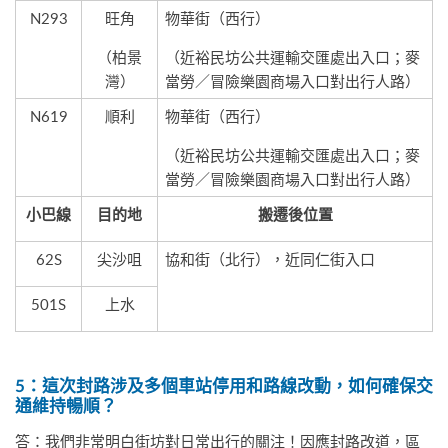
N293
旺角
物華街（西行）
（柏景
（近裕民坊公共運輸交匯處出入口；麥
灣）
當勞／冒險樂園商場入口對出行人路）
N619
順利
物華街（西行）
（近裕民坊公共運輸交匯處出入口；麥
當勞／冒險樂園商場入口對出行人路）
小巴線
目的地
搬遷後位置
62S
尖沙咀
協和街（北行），近同仁街入口
501S
上水
5
：這次封路涉及多個車站停用和路線改動，如何確保交
通維持暢順？
答：我們非常明白街坊對日常出行的關注！因應封路改道，區