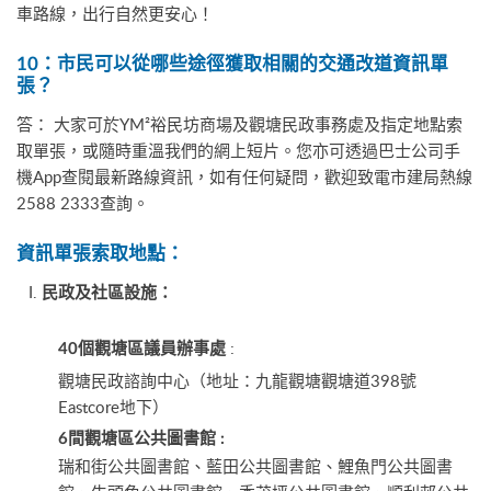
車路線，出行自然更安心！
10
：市民可以從哪些途徑獲取相關的交通改道資訊單
張？
答： 大家可於YM²裕民坊商場及觀塘民政事務處及指定地點索
取單張，或隨時重溫我們的網上短片。您亦可透過巴士公司手
機App查閱最新路線資訊，如有任何疑問，歡迎致電市建局熱線
2588 2333查詢。
資訊單張索取地點：
民政及社區設施：
:
40個觀塘區議員辦事處
觀塘民政諮詢中心（地址：九龍觀塘觀塘道398號
Eastcore地下）
6間觀塘區公共圖書館 :
瑞和街公共圖書館、藍田公共圖書館、鯉魚門公共圖書