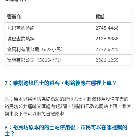
營辦商
電話
九巴查詢熱線
2745 4466
城巴查詢熱線
2136 8888
金萬利有限公司（62S小巴）
2772 6225
富明有限公司（501S小巴）
2361 1255
7
：乘搭跨境巴士的乘客，封路後應在哪裡上車？
答：原本以裕民坊為終點站的跨境巴士，將遷移至設備完善的
裕民坊公共運輸交匯處內1號閘，該閘口已改為同站上落，乘客
候車及下車可以避免日曬雨淋。
8
：裕民坊原本的的士站停用後，市民可以在哪裡截的
士？