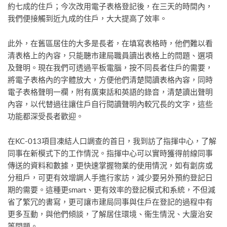
約七成的住戶；今次改用電子表格登記後，在三天的時間內，
我們便接觸到近九成的住戶，大大提高了效率。
此外，在舊區居住的大多是長者，在填寫表格時，他們難以看
清表格上的內容，只能聽市建局職員讀出表格上的問題、選項
及聲明。現在我們可透過平板電腦，按不同長者住戶的需要，
將電子表格內的字體放大，方便他們清楚閱讀表格內容，同時
電子表格聲明一欄，附有廣東話和英語的錄音，清楚讀出聲明
內容，以代替過往讓住戶自行閱讀聲明內較冗長的文字，這些
功能都深受長者歡迎。
在KC-013項目凍結人口調查的首日，我到訪了指揮中心，了解
同事在新模式下的工作情況。指揮中心可以實時獲得前線同事
傳送的資料和數據，更快速掌握物業的使用情況，如有劏房或
分租戶，可更有效增調人手進行家訪，減少要另外預約登記日
期的需要。這種更smart、更有效率的登記模式和系統，不但減
省了繁冗的書寫，更可讓市建局同事與住戶在登記的過程中有
更多互動，與他們傾談，了解居住環境、衞生情況、大廈治安
等問題。