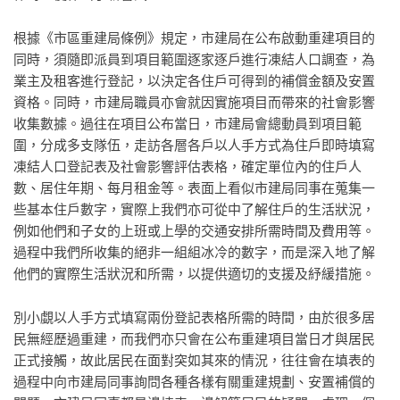
根據《市區重建局條例》規定，市建局在公布啟動重建項目的
同時，須隨即派員到項目範圍逐家逐戶進行凍結人口調查，為
業主及租客進行登記，以決定各住戶可得到的補償金額及安置
資格。同時，市建局職員亦會就因實施項目而帶來的社會影響
收集數據。過往在項目公布當日，市建局會總動員到項目範
圍，分成多支隊伍，走訪各層各戶以人手方式為住戶即時填寫
凍結人口登記表及社會影響評估表格，確定單位內的住戶人
數、居住年期、每月租金等。表面上看似市建局同事在蒐集一
些基本住戶數字，實際上我們亦可從中了解住戶的生活狀況，
例如他們和子女的上班或上學的交通安排所需時間及費用等。
過程中我們所收集的絕非一組組冰冷的數字，而是深入地了解
他們的實際生活狀況和所需，以提供適切的支援及紓緩措施。
別小覷以人手方式填寫兩份登記表格所需的時間，由於很多居
民無經歷過重建，而我們亦只會在公布重建項目當日才與居民
正式接觸，故此居民在面對突如其來的情況，往往會在填表的
過程中向市建局同事詢問各種各樣有關重建規劃、安置補償的