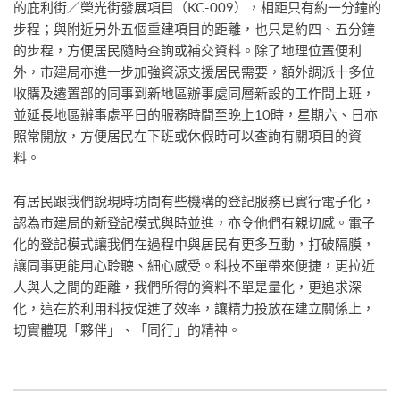
的庇利街／榮光街發展項目（KC-009），相距只有約一分鐘的
步程；與附近另外五個重建項目的距離，也只是約四、五分鐘
的步程，方便居民隨時查詢或補交資料。除了地理位置便利
外，市建局亦進一步加強資源支援居民需要，額外調派十多位
收購及遷置部的同事到新地區辦事處同層新設的工作間上班，
並延長地區辦事處平日的服務時間至晚上10時，星期六、日亦
照常開放，方便居民在下班或休假時可以查詢有關項目的資
料。
有居民跟我們說現時坊間有些機構的登記服務已實行電子化，
認為市建局的新登記模式與時並進，亦令他們有親切感。電子
化的登記模式讓我們在過程中與居民有更多互動，打破隔膜，
讓同事更能用心聆聽、細心感受。科技不單帶來便捷，更拉近
人與人之間的距離，我們所得的資料不單是量化，更追求深
化，這在於利用科技促進了效率，讓精力投放在建立關係上，
切實體現「夥伴」、「同行」的精神。