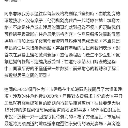
同事亦跟我分享過往以傳統表格為劏房戶登記時，由於劏房的
環境狹小、沒有桌子，他們與劏房住戶一起蜷縮在地上填寫表
格，不論是住戶或市建局的同事均感到極為不便。但現時我們
可透過平板電腦向住戶展示表格內容，住戶只需觸碰電腦屏幕
選項，再加上電子簽署作實資料無誤便可完成登記。不單只是
年長的住戶未接觸過電腦，甚至有年輕的居民向我們表示，對
首次在屏幕上簽名感到新鮮，整個過程因而產生不少互動，氣
氛也變得輕鬆。這讓我感受到，在進行凍結人口調查的過程
中，同事所得的不僅僅是一堆數據，而是耐心的聆聽和了解，
拉近與居民之間的距離。
連同KC-013項目在內，市建局在土瓜灣區先後開展了六個重建
項，涉及的住戶約近3,000伙，居民對支援需求十分龐大。平日
居民就有關重建項目的問題向市建局職員查詢，往往要走大約
15分鐘的步程到位於馬頭圍道的地區辦事處，我們明白對居民
來說，這樣一來一回是很耗時費力的。為了方便居民，市建局
最近將馬頭圍道的地區辦事處遷往崇安街的陽光廣場，與旁邊