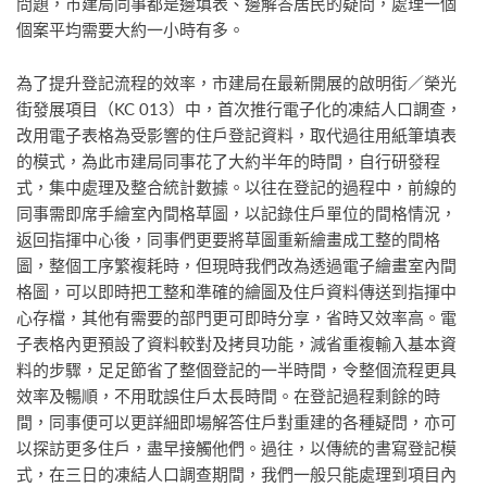
問題，市建局同事都是邊填表、邊解答居民的疑問，處理一個
個案平均需要大約一小時有多。
為了提升登記流程的效率，市建局在最新開展的啟明街／榮光
街發展項目（KC 013）中，首次推行電子化的凍結人口調查，
改用電子表格為受影響的住戶登記資料，取代過往用紙筆填表
的模式，為此市建局同事花了大約半年的時間，自行研發程
式，集中處理及整合統計數據。以往在登記的過程中，前線的
同事需即席手繪室內間格草圖，以記錄住戶單位的間格情況，
返回指揮中心後，同事們更要將草圖重新繪畫成工整的間格
圖，整個工序繁複耗時，但現時我們改為透過電子繪畫室內間
格圖，可以即時把工整和準確的繪圖及住戶資料傳送到指揮中
心存檔，其他有需要的部門更可即時分享，省時又效率高。電
子表格內更預設了資料較對及拷貝功能，減省重複輸入基本資
料的步驟，足足節省了整個登記的一半時間，令整個流程更具
效率及暢順，不用耽誤住戶太長時間。在登記過程剩餘的時
間，同事便可以更詳細即場解答住戶對重建的各種疑問，亦可
以探訪更多住戶，盡早接觸他們。過往，以傳統的書寫登記模
式，在三日的凍結人口調查期間，我們一般只能處理到項目內