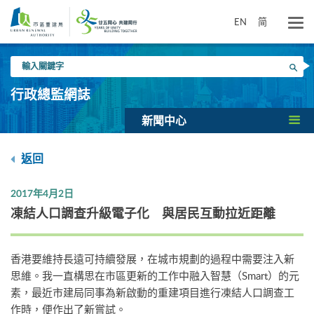
跳
到
EN
简
主
要
輸
內
搜尋
入
容
關
行政總監網誌
鍵
字
新聞中心
返回
2017年4月2日
凍結人口調查升級電子化 與居民互動拉近距離
香港要維持長遠可持續發展，在城市規劃的過程中需要注入新
思維。我一直構思在市區更新的工作中融入智慧（Smart）的元
素，最近市建局同事為新啟動的重建項目進行凍結人口調查工
作時，便作出了新嘗試。