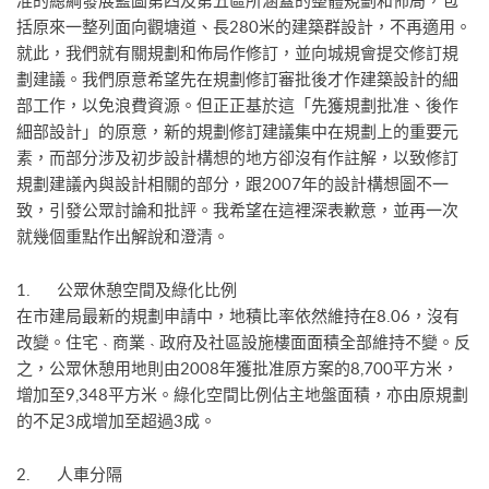
准的總綱發展藍圖第四及第五區所涵蓋的整體規劃和佈局，包
括原來一整列面向觀塘道、長280米的建築群設計，不再適用。
就此，我們就有關規劃和佈局作修訂，並向城規會提交修訂規
劃建議。我們原意希望先在規劃修訂審批後才作建築設計的細
部工作，以免浪費資源。但正正基於這「先獲規劃批准、後作
細部設計」的原意，新的規劃修訂建議集中在規劃上的重要元
素，而部分涉及初步設計構想的地方卻沒有作註解，以致修訂
規劃建議內與設計相關的部分，跟2007年的設計構想圖不一
致，引發公眾討論和批評。我希望在這裡深表歉意，並再一次
就幾個重點作出解說和澄清。
1. 公眾休憩空間及綠化比例
在市建局最新的規劃申請中，地積比率依然維持在8.06，沒有
改變。住宅 ˴ 商業 ˴ 政府及社區設施樓面面積全部維持不變。反
之，公眾休憩用地則由2008年獲批准原方案的8,700平方米，
增加至9,348平方米。綠化空間比例佔主地盤面積，亦由原規劃
的不足3成增加至超過3成。
2. 人車分隔