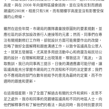
高度，與在 2008 年向當時區議會諮詢，並在沒有反對而通過
建議的280米，相差只有5米，而有關樓宇高度並沒有影響受保
護的山脊線。
雖然在這些年間，市建局的團隊盡量按原圖則的要素規劃，並
應社區的訴求加設改善行人連接等的元素；然而，同事們在專
注有關規劃修訂工作時，卻就設計方面可能需要作出的改變，
忽略了做好全面解釋和跟進溝通工作，以致令區議員及公眾人
士，就第五發展區，尤其是多用途活動中心和商廈及裕民坊公
園的設計，在理解和期望上出現落差，導致這次「風波」。汲
取教訓，我已向同事再三提示，日後的溝通應盡可能仔細，讓
區議員能充分掌握市建局的工作流程和不同的法定要求；我們
亦不應視政府部門在數年前給予的意見為最終的定案，而不作
適時的跟進和更新。
在這兩個星期，除了全面了解過去有關的文件和資料、反思不
足之處外，我亦和同事約見觀塘區議員和不同的地區人士，向
他們解釋事件和了解他們的看法。與此同時，我亦特別要求同