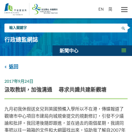
跳
到
EN
简
主
要
輸
內
搜尋
入
容
關
行政總監網誌
鍵
字
新聞中心
返回
2017年9月24日
汲取教訓，加強溝通 尋求共識共建新觀塘
九月初我休假送女兒到英國預備入學所以不在港，傳媒報道了
觀塘市中心項目市建局向城規會提交的規劃修訂，引發不少議
論和批評。我回港後隨即跟進，並在過去的兩個星期，我請同
事把以往一箱箱的文件和大綱圖找出來，協助我了解自2007年