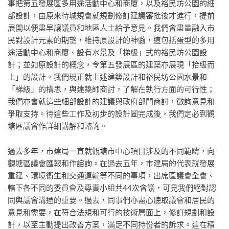
事把第五發展區多用途活動中心和商廈，以及裕民坊公園的細
部設計，由原來待城規會就規劃修訂建議審批後才進行，提前
展開以便盡早讓議員和地區人士給予意見。我們會盡量融入市
民對設計元素的期望，維持原設計的神髓，這包括蛋型的多用
途活動中心和商廈、設有水景及「梯級」式的裕民坊公園設
計；並如原設計的概念，令第五發展區的建築亦展現「拾級而
上」的設計。我們現正就上述建築設計和裕民坊公園水景和
「梯級」的構思，與建築師商討，了解在執行方面的可行性；
我們亦會就這些細部設計的建議與政府部門商討，徵詢意見和
爭取支持。待這些工作及初步的設計圖完成後，我們定必到觀
塘區議會作詳細講解和諮詢。
過去多年，市建局一直就觀塘市中心項目涉及的不同範疇，向
觀塘區議會匯報和作諮詢。在過去五年，市建局的代表就發展
重建、環境衞生和交通運輸等不同的事項，出席區議會全會、
轄下各不同的委員會及專責小組共44次會議，可見我們絕對認
同與議會溝通的重要。過去，同事們亦盡心聽取議會和居民的
意見和需要，在符合法規和可行的技術層面上，修訂規劃和設
計，以至主動提出改善方案，滿足不同持份者的訴求。這在積