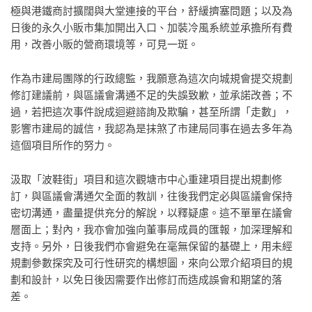
極與港鐵商討擴闊與大堂連接的平台，舒緩擠塞問題；以及為
日後的永久小販市集加開出入口、加裝冷風系統並承擔所有費
用，改善小販的營商環境等，可見一斑。
作為市建局團隊的行政總監，我願意為這次向城規會提交規劃
修訂建議前，與區議會溝通不足的失誤致歉，並承諾改善；不
過，若把這次事件說成迴避諮詢及欺騙，甚至所謂「走數」，
影響市建局的誠信，我認為是抹煞了市建局同事在過去多年為
這個項目所作的努力。
汲取「波鞋街」項目和這次觀塘市中心重建項目提出規劃修
訂，與區議會溝通欠全面的教訓，往後我們定必與區議會保持
密切溝通，盡量提供充分的解說，以釋疑慮。這不單單在議會
層面上；對內，我亦會加強向董事局成員的匯報，加深理解和
支持。另外，日後我們亦會避免在毫無保留的基礎上，用未經
規劃參數探究及可行性研究的構想圖，來向公眾介紹項目的規
劃和設計，以免日後因需要作出修訂而造成誤會和期望的落
差。