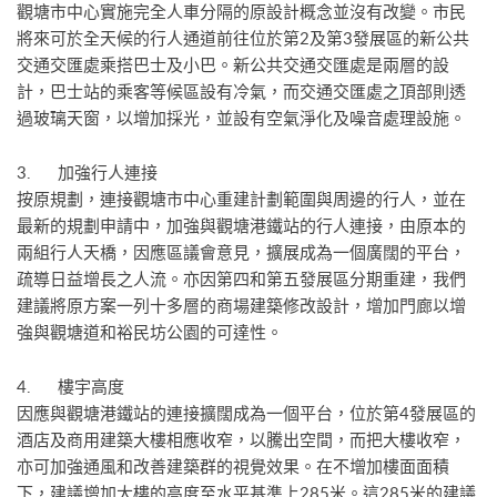
觀塘市中心實施完全人車分隔的原設計概念並沒有改變。市民
將來可於全天候的行人通道前往位於第2及第3發展區的新公共
交通交匯處乘搭巴士及小巴。新公共交通交匯處是兩層的設
計，巴士站的乘客等候區設有冷氣，而交通交匯處之頂部則透
過玻璃天窗，以增加採光，並設有空氣淨化及噪音處理設施。
3. 加強行人連接
按原規劃，連接觀塘市中心重建計劃範圍與周邊的行人，並在
最新的規劃申請中，加強與觀塘港鐵站的行人連接，由原本的
兩組行人天橋，因應區議會意見，擴展成為一個廣闊的平台，
疏導日益增長之人流。亦因第四和第五發展區分期重建，我們
建議將原方案一列十多層的商場建築修改設計，增加門廊以增
強與觀塘道和裕民坊公園的可達性。
4. 樓宇高度
因應與觀塘港鐵站的連接擴闊成為一個平台，位於第4發展區的
酒店及商用建築大樓相應收窄，以騰出空間，而把大樓收窄，
亦可加強通風和改善建築群的視覺效果。在不增加樓面面積
下，建議增加大樓的高度至水平基準上285米。這285米的建議