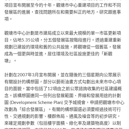
項目宣布開展至今的十年，觀塘市中心重建項目的工作和不同
發展區的進展，查找問題所在和需要糾正的地方，研究跟進事
項。
觀塘市中心計劃是市建局成立以來最大規模的單一市區更新項
目，佔地5.35公頃，分五個發展區按階段進行。透過重建重新
規劃已建設的環境和舊的公共設施，將觀塘從一個舊區，發展
成為一個更與時並進，居住環境及社區設施更佳的「新觀
塘」。
計劃在2007年3月宣布開展，並在隨後的三個星期向公眾展示
有關設計的構想圖，部分以藝術油畫方式勾劃出未來市中心項
目的面貌，當中包括了12項由之前公眾諮詢收集的社區建議概
念。該構想圖連同一份列出發展範圍、界線和發展用途的計劃
圖 (Development Scheme Plan) 交予城規會，申請把觀塘市中心
改劃為「綜合發展區」。有關的構想圖還必須要經過技術可行
性、交通規劃的影響、樓群佈局、通風及噪音等的初步研究，
來確定規劃參數（包括樓宇面積、綠化率及建築物高度）以制