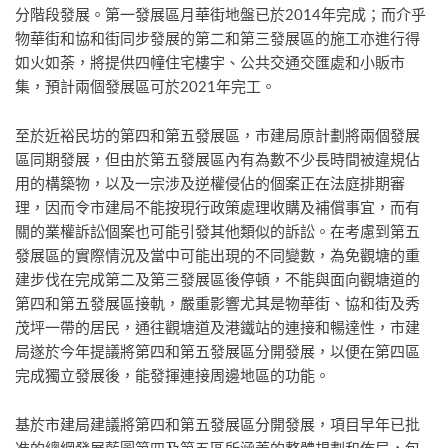
分階段發展。第一發展區月華街地盤已於2014年完成；而介乎
物華街和協和街同步發展的第二和第三發展區的施工亦進行得
如火如荼，將提供四幢住宅樓宇、公共交通交匯處和小販市
集，預計兩個發展區可於2021年完工。
至於近裕民坊的第四和第五發展區，市建局原計劃將兩個發展
區同期發展，但由於第五發展區內有為數不少長時間被違規佔
用的構築物，以及一宗涉及逆權侵佔的個案正在法庭排期審
理，因而令市建局不能按現行政策處理收購及補償事宜，而有
關的業權訴訟個案也可能引發其他類似的訴訟。在考慮到第五
發展區的實際情況及當中可能出現的不同變數，為免觀塘的重
建步伐在完成第二及第三發展區後停頓，不能與面向觀塘道的
第四和第五發展區接軌，嚴重影響尤其是物華街、協和街及秀
茂坪一帶的居民，通往觀塘道及港鐵站的連接和暢達性，市建
局遂於今年提議將第四和第五發展區分開發展，以便在第四區
完成獨立發展後，能發揮連接周邊地區的功能。
基於市建局建議將第四和第五發展區分開發展，項目早年已批