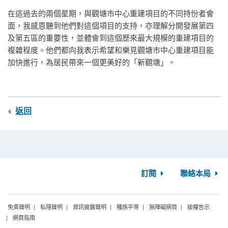
在這過去的兩個星期，與觀塘市中心重建項目的不同持份者會
面，我感恩聽到他們對這個項目的支持，亦理解分開發展第四
及第五區的重要性，並體會到這個歷來最大規模的重建項目的
複雜程度。他們都向我表示希望和樂見觀塘市中心重建項目能
加快進行，為居民帶來一個更美好的「新觀塘」。
返回
訂閱
聯絡本局
免責聲明
私隱聲明
資訊披露聲明
種族平等
無障礙網頁
版權告示
網頁指南