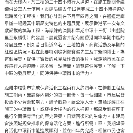
而在大樓內，於二樓的二十四小時行人通道，在施工期間會繼
續供公眾人士使用。市建局繼去年12月完成二十四小時通道的
臨時美化工程後，我們亦計劃在下月至四月之間，在通道走廊
舉辦一場饒富中環歷史特色的主題展覽，展示香港第一次有文
獻記載的填海工程、海岸線的演變和早期中環十三街（由戲院
里至永勝街）的發展。展覽還會介紹有關香港開埠早期中區的
發展歷史，例如昔日街道命名、土地拍賣、商貿活動及早期的
紅燈區情況。我在此要特別鳴謝鄭寶鴻先生及丁新豹博士，為
這個展覽，提供了寶貴的意見及珍貴的相片。我邀請市民在途
經這行人通道時，能多留一點時間，瀏覽這個展覽，了解一下
中區的發展歷史，同時保持中環街市的活力。
距離中環街市完成保育活化工程尚有大約四年，在籌劃工程及
施工期內，無論從內到外的每一部份、每一個細節，市建局皆
投放不少資源和努力，給予照顧，讓公眾人士，無論途經正在
施工的中環街市，或穿梭大樓內的行人通道，都感受到這座正
進行全面保育活化的歷史建築，日漸回復它的生命力。市建局
會按照城規會批准的保育活化方案，進行所需工程，我期望保
育活化中環街市能進展順利，並在四年內完成。相信市民也會