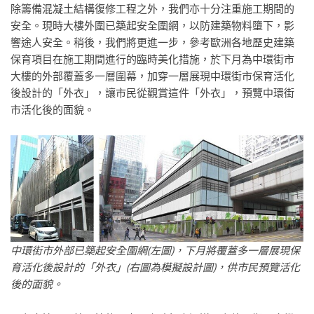
除籌備混凝土結構復修工程之外，我們亦十分注重施工期間的
安全。現時大樓外圍已築起安全圍網，以防建築物料墮下，影
響途人安全。稍後，我們將更進一步，參考歐洲各地歷史建築
保育項目在施工期間進行的臨時美化措施，於下月為中環街市
大樓的外部覆蓋多一層圍幕，加穿一層展現中環街市保育活化
後設計的「外衣」，讓市民從觀賞這件「外衣」，預覽中環街
市活化後的面貌。
中環街市外部已築起安全圍網
(
左圖
)
，下月
將覆蓋多一層展現保
育活化後設計的「外衣」
(
右圖為模擬設計圖
)
，供市民預覽活化
後的面貌。