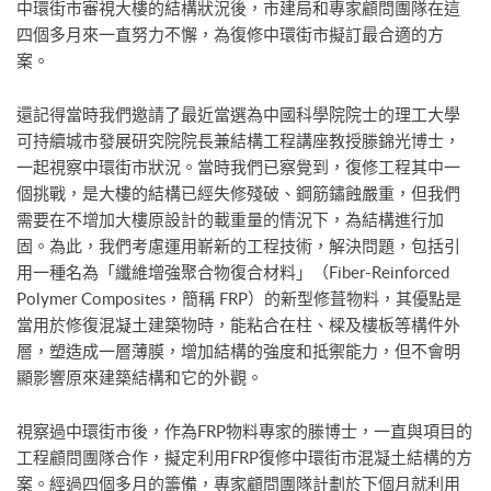
中環街市審視大樓的結構狀況後，市建局和專家顧問團隊在這
四個多月來一直努力不懈，為復修中環街市擬訂最合適的方
案。
還記得當時我們邀請了最近當選為中國科學院院士的理工大學
可持續城市發展研究院院長兼結構工程講座教授滕錦光博士，
一起視察中環街市狀況。當時我們已察覺到，復修工程其中一
個挑戰，是大樓的結構已經失修殘破、鋼筋鏽蝕嚴重，但我們
需要在不增加大樓原設計的載重量的情況下，為結構進行加
固。為此，我們考慮運用嶄新的工程技術，解決問題，包括引
用一種名為「纖維增強聚合物復合材料」（Fiber-Reinforced
Polymer Composites，簡稱 FRP）的新型修葺物料，其優點是
當用於修復混凝土建築物時，能粘合在柱、樑及樓板等構件外
層，塑造成一層薄膜，增加結構的強度和抵禦能力，但不會明
顯影響原來建築結構和它的外觀。
視察過中環街市後，作為FRP物料專家的滕博士，一直與項目的
工程顧問團隊合作，擬定利用FRP復修中環街市混凝土結構的方
案。經過四個多月的籌備，專家顧問團隊計劃於下個月就利用