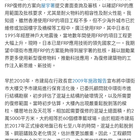
FRP復修的方案向
屋宇署
提交書面查詢及審核，以確認FRP的應
用範圍及批核要求，尤其是耐火物料的相容性及耐火性能。我
知道，雖然香港使用FRP的項目工程不多，但不少海外城市已於
維修或加固樓宇及橋樑等工程中，廣泛使用FRP，其中日本在
1995年經歷神戶大地震後，當地數年間使用FRP的項目工程更
大幅上升，現時，日本已是FRP應用技術的領先國家之一。我期
望中環街市應用FRP的方案能夠得到屋宇署的批核，藉以鼓勵業
界更多使用新型復修物料，推動科技應用，為復修建築物的工
作注入新思維、新技術。
早於2010年，市建局在行政長官
2009年施政報告
宣布將中環街
市大樓交予市建局進行保育活化後，已委托顧問就中環街市進
行結構勘察，初步評估了混凝土結構的破壞情況，以及所需要
的復修範圍。當時初步估算，大樓內出現嚴重鬆脫剝落的樑
柱、樓層地台及天花等，相加起需要復修的混凝土總面積，約2
萬5000平方米，大約相等於60個標準籃球場。由於相距市建局
於2017年正式接收地盤已有七至八年的時間，混凝土的鬆脫剝
落、鋼筋鏽鉵及老化情況，估計應更加嚴重，因此，工程顧問