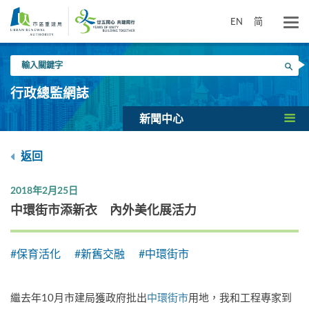
跳
到
EN
简
主
要
輸
內
搜尋
入
容
關
行政總監網誌
鍵
字
新聞中心
返回
2018年2月25日
中環街市添新衣 內外美化展活力
#保育活化
#新舊交融
#中環街市
繼去年10月市建局獲政府批出
中環街市
用地，我和工程專家到