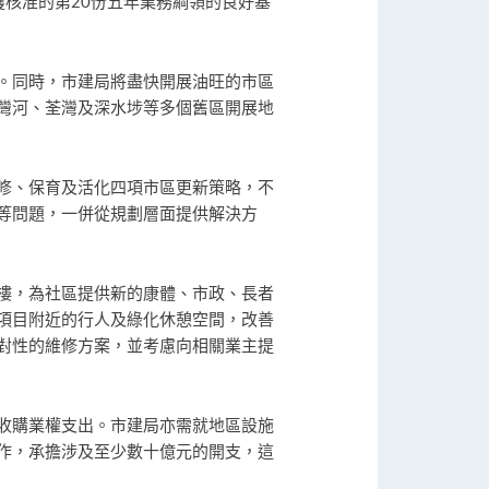
獲核准的第20份五年業務綱領的良好基
。同時，市建局將盡快開展油旺的市區
灣河、荃灣及深水埗等多個舊區開展地
修、保育及活化四項市區更新策略，不
等問題，一併從規劃層面提供解決方
樓，為社區提供新的康體、市政、長者
項目附近的行人及綠化休憩空間，改善
對性的維修方案，並考慮向相關業主提
收購業權支出。市建局亦需就地區設施
作，承擔涉及至少數十億元的開支，這