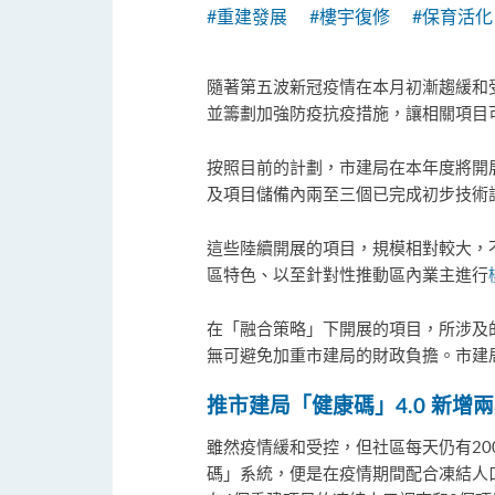
#重建發展
#樓宇復修
#保育活化
隨著第五波新冠疫情在本月初漸趨緩和
並籌劃加強防疫抗疫措施，讓相關項目
按照目前的計劃，市建局在本年度將開
及項目儲備內兩至三個已完成初步技術
這些陸續開展的項目，規模相對較大，
區特色、以至針對性推動區內業主進行
在「融合策略」下開展的項目，所涉及
無可避免加重市建局的財政負擔。市建
推市建局「健康碼」4.0 新增
雖然疫情緩和受控，但社區每天仍有20
碼」系統，便是在疫情期間配合凍結人