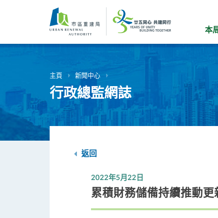
跳
到
主
本
要
內
容
主頁
新聞中心
行政總監網誌
返回
2022年5月22日
累積財務儲備持續推動更