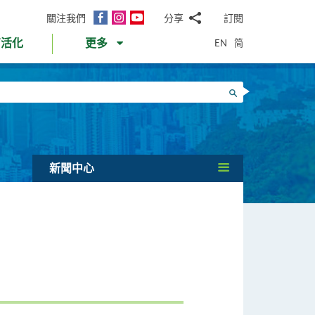
面
Instagram
YouTube
關注我們
分享
訂閱
電
書
郵
EN
简
育活化
更多
WhatsApp
微
面
信
Twitter
搜尋
書
LinkedIn
微
博
新聞中心