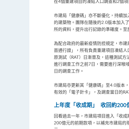
在4個重建項目的凍結人口調查和2個項
市建局「健康碼」亦不斷優化，持續加
的建築物。團隊在隨後的2.0版本加入
所的資料，提升出行記錄的準確度。至
為配合政府的最新疫情防控規定，市建
苗通行證」，所有負責重建項目凍結人
原測試（RAT）日漸普及，這種測試方
進行調查工作之前7日，需要進行深喉
日的調查工作。
市建局亦更新其「健康碼」至4.0版本
有效的「電子針卡」，及調查當日的R
上年度「收成期」 收回約200
回看過去一年，市建局項目進入「收成
200億元的前期款項，以補充市建局的現