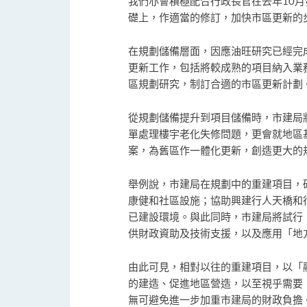
我們亦會積極配合行政長官在去年10月
礎上，作適當的修訂，加快市區更新的
在規劃儲備層面，因應油旺研究已經完
更新工作，包括將較成熟的項目納入業
區規劃研究，制訂合適的市區更新計劃
從規劃儲備提升到項目儲備時，市建局
單處理樓宇老化失修問題，更會就地區
案，為舊區作一體化更新，創造更大的
舉例說，市建局在規劃中的重建項目，
康健和社區設施；協助興建行人天橋和
已建設環境。與此同時，市建局將試行
供財政資助及技術支援，以及應用「地
由此可見，相對以往的重建項目，以「
的建造、促進地區營造，以至視乎需要
無可避免進一步加重市建局的財政負擔