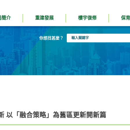
局簡介
重建發展
樓宇復修
保
輸
你想找甚麼？
入
關
鍵
字
新 以「融合策略」為舊區更新開新篇