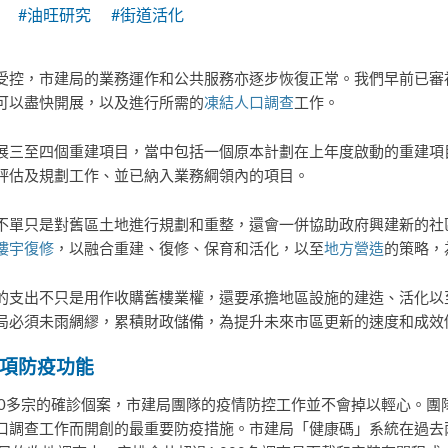
#油旺研究
#街道活化
受控，市建局的業務運作和公共服務亦逐步恢復正常。我們早前已審
可以盡快開展，以及進行所需的
凍結人口調查
工作。
展三至四個重建項目，當中包括一個原本計劃在上年度啟動的重建項
評估及規劃工作、並已納入業務綱領內的項目。
不單只是對舊區土地進行規劃和重整，還會一併協助政府興建新的社
樓宇復修
，以融合重建、復修、保育和活化，以至
地方營造
的策略，
的支出不只是用作收購舊樓業權，還要承擔地區設施的建造、活化以
局必須未雨綢繆，累積財政儲備，為提升未來市區更新的速度和成效
兩項防疫功能
0多宗的確診個案，市建局團隊的疫情防控工作並不會掉以輕心。團隊
口調查工作而開創的最重要防疫措施。市建局「健康碼」系統在過去