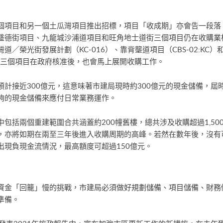
個項目和另一個土瓜灣項目推出招標，項目「收成期」亦會告一段落
盛德街項目、九龍城沙浦道項目和旺角地士道街三個項目仍在收購業
榮光街發展計劃（KC-016）、靠背壟道項目（CBS-02:KC）和
舖，這三個項目在政府核准後，也會馬上展開收購工作。
計接近300億元，這意味著市建局現時約300億元的現金儲備，屆
夠的現金儲備來應付日常業務運作。
包括兩個重建範圍合共涵蓋約200幢舊樓，總共涉及收購超過1,50
，亦將如期在兩至三年後進入收購周期的高峰。若然在數年後，沒有
出現負現金流情況，最高額度可超過150億元。
資金「回籠」慢的挑戰，市建局必須做好規劃儲備、項目儲備、財務
準備。