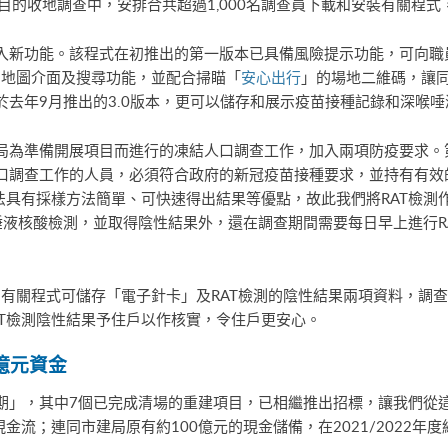
目的收地調查中，安排合共超過1,000名調查員下載和安裝有關程
入新功能。該程式在初推出的第一版本已具備風險提示功能，可向職
了地圖介面及搜尋功能，並配合掃瞄「
安心出行
」的場地二維碼，讓
於去年9月推出的3.0版本，更可以儲存和展示疫苗接種記錄和深喉
局為準備開展項目而進行的凍結人口調查工作，加入兩項防疫要求。
口調查工作的人員，必須符合政府的新冠疫苗接種要求，並持有有效
法具有採樣方法簡單、可快速得出結果等優點，故此我們將RAT檢測
唾液核酸檢測，並取得陰性結果外，還在調查期間需要每日早上進行R
，有關程式可儲存「電子針卡」及RAT檢測的陰性結果兩項資料，調
AT檢測陰性結果予住戶以作核實，令住戶更安心。
億元資金
期」，其中7個已完成清場的重建項目，已相繼推出招標，讓我們從
金流；連同市建局原有約100億元的現金儲備，在2021/2022年