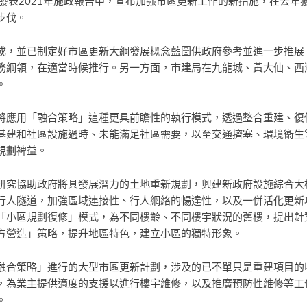
發表2021年施政報告中，宣布加強市區更新工作的新措施，在去年
步伐。
成，並已制定好市區更新大綱發展概念藍圖供政府參考並進一步推展
務綱領，在適當時候推行。另一方面，市建局在九龍城、黃大仙、西
。
將應用「融合策略」這種更具前瞻性的執行模式，透過整合重建、復
基建和社區設施過時、未能滿足社區需要，以至交通擠塞、環境衞生
規劃裨益。
研究協助政府將具發展潛力的土地重新規劃，興建新政府設施綜合大
行人隧道，加強區域連接性、行人網絡的暢達性，以及一併活化更新
「小區規劃復修」模式，為不同樓齡、不同樓宇狀況的舊樓，提出針
方營造」策略，提升地區特色，建立小區的獨特形象。
融合策略」進行的大型市區更新計劃，涉及的已不單只是重建項目的
，為業主提供適度的支援以進行樓宇維修，以及推廣預防性維修等工
。