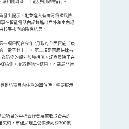
式，讓相關調查工作能更暢順地進行。
員發出提示，避免進入有病毒傳播風險
同事在智能電話內記錄進出戶外和室內場
唾液核酸檢測的陰性結果。
第一項是配合今年2月政府全面實施「疫
的「電子針卡」。 第二項是因應快速抗
作為防疫的額外加強措施。調查員除了在
AT檢測，並取得陰性結果，才能展開當
查員到訪項目內住戶的單位時，需要展示
這些項目的中標合作發展商收取合共約
度結束時，市建局現金儲備達到約300億