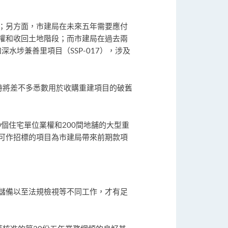
；另方面，市建局在未來五年需要應付
權和收回土地階段；而市建局在過去兩
深水埗兼善里項目（SSP-017），涉及
時將差不多悉數用於收購重建項目的破舊
0個住宅單位業權和200間地舖的大型重
可作招標的項目為市建局帶來前期款項
儲備以至法規檢視等不同工作，才有足