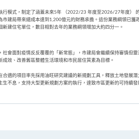
模式，制定了涵蓋未來5年 （2022/23 年度至2026/27年度
市建局帶來總成本達到1,200億元的財務承擔。這份業務綱領已獲
,000個新建住宅單位，數目相對去年的業務綱領增加大約四分一。
，社會面對疫情反反覆覆的「新常態」，市建局會繼續保持審慎但靈
新成效、改善舊區整體生活環境和市民居住質素為目標。
在合適的項目率先採用油旺研究建議的新規劃工具，釋放土地發展潛
生生不息，支持大型更新規劃方案的執行，達致市區更新的可持續發