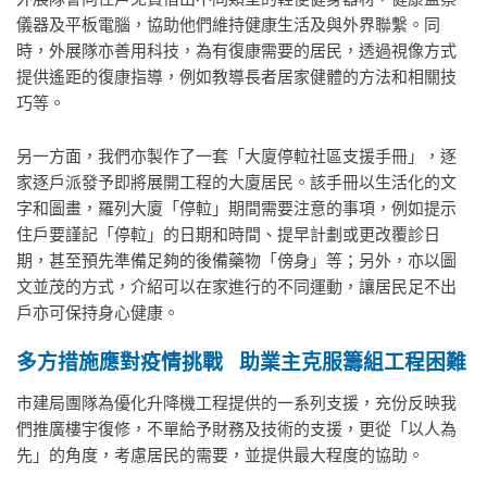
儀器及平板電腦，協助他們維持健康生活及與外界聯繫。同
時，外展隊亦善用科技，為有復康需要的居民，透過視像方式
提供遙距的復康指導，例如教導長者居家健體的方法和相關技
巧等。
另一方面，我們亦製作了一套「大廈停𨋢社區支援手冊」，逐
家逐戶派發予即將展開工程的大廈居民。該手冊以生活化的文
字和圖畫，羅列大廈「停𨋢」期間需要注意的事項，例如提示
住戶要謹記「停𨋢」的日期和時間、提早計劃或更改覆診日
期，甚至預先準備足夠的後備藥物「傍身」等；另外，亦以圖
文並茂的方式，介紹可以在家進行的不同運動，讓居民足不出
戶亦可保持身心健康。
多方措施應對疫情挑戰
助業主克服籌組工程困難
市建局團隊為優化升降機工程提供的一系列支援，充份反映我
們推廣樓宇復修，不單給予財務及技術的支援，更從「以人為
先」的角度，考慮居民的需要，並提供最大程度的協助。