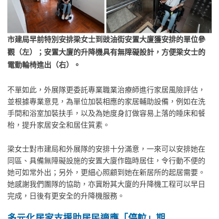
市建局早前特別安排梁女士到豉油街安置大
廈獲安排的單位
參
觀
（左）；安置大廈的升降機具有無障礙設計，方便梁女士的
電動輪椅進出（右）。
不單如此，外展隊更委託專業職業治療師進行家居風險評估，
並根據專業意見，為單位加裝相應的家居輔助設備，例如在洗
手間和浴室加裝扶手，以及為她度身訂做容易上落的睡床和餐
枱，提升家居安全和居住質素。
梁女士對市建局和外展隊的安排十分滿意，一來可以安排她在
同區、具備無障礙設施的安置大廈作臨時居住，令行動不便的
她可如常外出；另外，更細心照顧到她在新居所的起居需要。
她感謝我們團隊的協助，亦冀盼其大廈的升降機工程可以早日
完成，日後有更安全的升降機服務。
多元化居家支援助居民適應「停
𨋢
」期