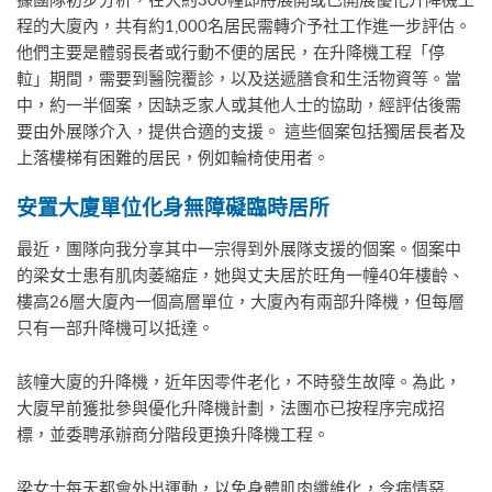
程的大廈內，共有約1,000名居民需轉介予社工作進一步評估。
他們主要是體弱長者或行動不便的居民，在升降機工程「停
𨋢」期間，需要到醫院覆診，以及送遞膳食和生活物資等。當
中，約一半個案，因缺乏家人或其他人士的協助，經評估後需
要由外展隊介入，提供合適的支援。 這些個案包括獨居長者及
上落樓梯有困難的居民，例如輪椅使用者。
安置大廈單位化身無障礙臨時居所
最近，團隊向我分享其中一宗得到外展隊支援的個案。個案中
的梁女士患有肌肉萎縮症，她與丈夫居於旺角一幢40年樓齡、
樓高26層大廈內一個高層單位，大廈內有兩部升降機，但每層
只有一部升降機可以抵達。
該幢大廈的升降機，近年因零件老化，不時發生故障。為此，
大廈早前獲批參與優化升降機計劃，法團亦已按程序完成招
標，並委聘承辦商分階段更換升降機工程。
梁女士每天都會外出運動，以免身體肌肉纖維化，令病情惡