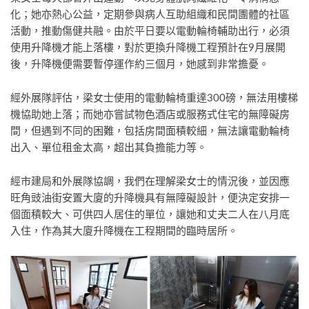
化；她亦熱心公益，定期參與病人互助組織和民間團體的社區
活動，推動傷健共融。由於平日要以電動輪椅輔助出行，必須
使用升降機才能上落樓，對於更換升降機工程預計在9月展開
後，升降機便需要暫停運作約三個月，她感到非常擔憂。
經外展隊評估，梁女士使用的電動輪椅重達300磅，無法用樓梯
機協助她上落；而她亦嘗試物色酒店或服務式住宅的無障礙房
間，但遇到不同的困難，包括房間面積較細，無法讓電動輪椅
出入、單位租金太高，超出其負擔能力等。
經市建局和外展隊協調，我們在理解梁女士的情況後，並因應
旺角豉油街安置大廈的升降機具有無障礙設計，便決定安排一
個面積較大、可供四人居住的單位，讓她和丈夫二人在八月底
入住，作為其大廈升降機在工程期間的臨時居所。