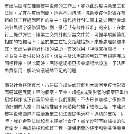
市建局團隊在推廣樓宇復修的工作上，亦以此態度協助業主和
法團，尤其在疫情期間，透過不同措施，協助受疫情影響在籌
組維修工程遇到困難的業主。這包括針對法團未能如期開會議
決參與樓宇復修資助計劃，推行「有條件核准」的安排，在執
行上提供彈性，讓業主交齊計劃所需文件前，可提早展開籌組
相關的招標程序；至於業主在社交距離措施下未能處理開標事
宜，市建局更透過科技的協助，首次採用「視像直播開標」，
並為業主提供技術支援，讓業主及法團能順利就工程招聘完成
開標程序。與此同時，團隊還調撥更多會議場地設施，予法團
免費借用，解決會議場地不足的問題。
隨著社會逐漸復常，市建局亦加快處理個別大廈因受疫情影響
而需延遲展開工程的個案。至今，超過8成受影響的個案已重啟
招標程序或正在籌組會議。我們預期，不少已參加樓宇復修資
助計劃的大廈，將陸續推展不同階段的樓宇維修工程，市建局
樓宇復修團隊將繼續為業主和法團提供適時、適切的支援；同
時，我亦希望法團和業主能履行責任，盡早遵辦有關驗樓的法
定命令，完成驗樓和修葺工程，確保相關的樓宇和物業保養良