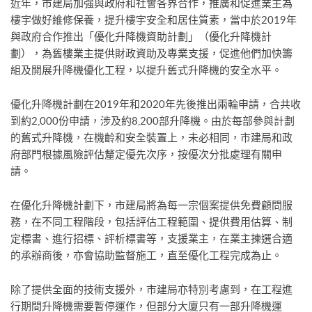
近年，市建局加強與政府和社會各界合作，推廣和促進業主為
樓宇做好維修保養，提升樓宇安全和居住質素，當中於2019年
與政府合作推出「優化升降機資助計劃」（優化升降機計
劃），為舊樓業主提供財政資助及專業支援，促進他們加快籌
組及開展升降機優化工程，以提升舊式升降機的安全水平。
優化升降機計劃在2019年和2020年先後推出兩輪申請，合共收
到約2,000份申請，涉及約8,200部升降機。由於每部參與計劃
的舊式升降機，在機齡和安全裝置上，未必相同，市建局和政
府部門根據風險評估釐定優先次序，按優次分批處理有關申
請。
在優化升降機計劃下，市建局將為每一宗個案提供免費顧問服
務，在不同工程階段，包括評估工程範圍、提供費用估算、制
定標書、進行招標、評析標書等，支援業主，在業主揀選合適
的承辦商後，亦會協助監督施工，直至優化工程完成為止。
除了提供全面的技術支援外，市建局亦特別考慮到，在工程進
行期間升降機需要暫停運作，但部分大廈只有一部升降機運