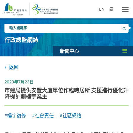
跳
到
EN
简
主
要
輸
內
搜尋
入
容
關
行政總監網誌
鍵
字
新聞中心
返回
2023年7月23日
市建局提供安置大廈單位作臨時居所 支援進行優化升
降機計劃樓宇業主
#樓宇復修
#社會責任
#社區網絡