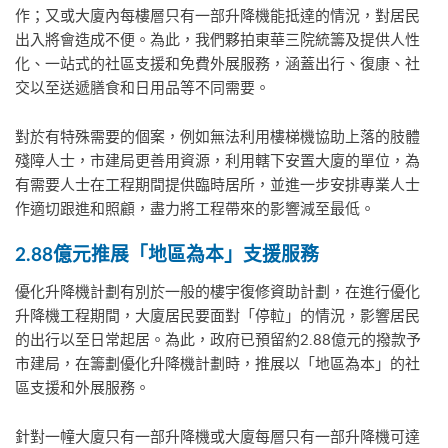
作；又或大廈內每樓層只有一部升降機能抵達的情況，對居民
出入將會造成不便。為此，我們夥拍東華三院統籌及提供人性
化、一站式的社區支援和免費外展服務，涵蓋出行、復康、社
交以至送遞膳食和日用品等不同需要。
對於有特殊需要的個案，例如無法利用樓梯機協助上落的肢體
殘障人士，市建局更善用資源，利用轄下安置大廈的單位，為
有需要人士在工程期間提供臨時居所，並進一步安排專業人士
作適切跟進和照顧，盡力將工程帶來的影響減至最低。
2
.88
億元推展「地區為本」支援服務
優化升降機計劃有別於一般的樓宇復修資助計劃，在進行優化
升降機工程期間，大廈居民要面對「停𨋢」的情況，影響居民
的出行以至日常起居。為此，政府已預留約2.88億元的撥款予
市建局，在籌劃優化升降機計劃時，推展以「地區為本」的社
區支援和外展服務。
針對一幢大廈只有一部升降機或大廈每層只有一部升降機可達