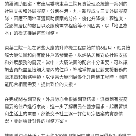
的獲資助個案，市建局委聘東華三院負責管理及統籌一系列的
社區支援和外展服務，分別在港、九、新界成立三支外展服務
隊，因應不同地區獲資助個案的分佈、優化升降機工程進度、
受影響居民的數目以及服務需求程度等不同因素，以「地區為
本」的模式推展這些服務。
東華三院一般在這些大廈的升降機工程開始前約6個月，派員接
觸大廈法團和向有關住戶派發問卷，以評估居民對於社區支援
和外展服務的需要。當中，大廈法團的配合十分重要，可以讓
調查員能盡量接觸大廈內的住戶，準確掌握居民對支援服務的
需求量和服務種類，以便當大廈開展優化升降機工程時，團隊
能配合相關需要，提供到位的支援。
在完成問卷調查後，外展隊亦會根據調查結果，派員到有服務
需要的住戶進行家訪，進一步了解居民在醫療需求、起居習慣
和生活上的需要，然後交予社工逐一評估每宗個案的實際情
況，並建議針對性的服務方案。
據團隊初步分析，在大約300幢即將展開或已開展優化升降機工