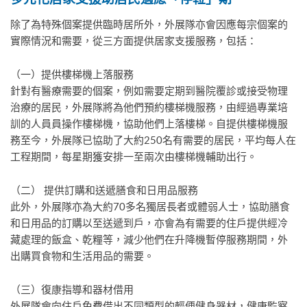
除了為特殊個案提供臨時居所外，外展隊亦會因應每宗個案的
實際情況和需要，從三方面提供居家支援服務，包括：
（一）提供樓梯機上落服務
針對有醫療需要的個案，例如需要定期到醫院覆診或接受物理
治療的居民，外展隊將為他們預約樓梯機服務，由經過專業培
訓的人員員操作樓梯機，協助他們上落樓梯。自提供樓梯機服
務至今，外展隊已協助了大約250名有需要的居民，平均每人在
工程期間，每星期獲安排一至兩次由樓梯機輔助出行。
（二） 提供訂購和送遞膳食和日用品服務
此外，外展隊亦為大約70多名獨居長者或體弱人士，協助膳食
和日用品的訂購以至送遞到戶，亦會為有需要的住戶提供經冷
藏處理的飯盒、乾糧等，減少他們在升降機暫停服務期間，外
出購買食物和生活用品的需要。
（三）復康指導和器材借用
外展隊會向住戶免費借出不同類型的輕便健身器材，健康監察