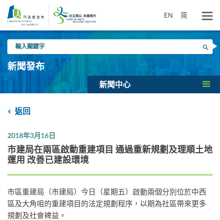
跳
到
EN
简
主
要
輸
內
搜尋
入
容
關
新聞發布
鍵
字
新聞中心
返回
2018年3月16日
市建局在兩區啟動重建項目 通過重新規劃及理順土地
運用 改善已建設環境
市區重建局（市建局）今日（星期五）啟動兩個分別位於中西
區及大角咀的重建項目的法定規劃程序，以期為社區帶來更多
規劃及社會裨益。