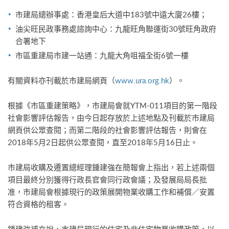
市建局總辦事處：香港皇后大道中183號中遠大廈26樓；
油尖旺民政事務處諮詢中心：九龍旺角聯運街30號旺角政府
合署地下
市區重建局市建一站通：九龍大角咀福全街6號一樓
有關資料亦刊載於市建局網頁（
www.ura.org.hk
）。
根據《市區重建策略》，市建局會就YTM-011項目的第一階段
社會影響評估報告，由今日起存放於上述地點及刊載於市建局
網頁供公眾查閱；而第二階段的社會影響評估報告，則會在
2018年5月2日起供公眾查閱，直至2018年5月16日止。
市建局收購及遷置總經理鍾建強在簡報會上指出，若上述兩個
項目最終分別獲得行政長官會同行政會議；及發展局局長批
准，市建局會根據現行的政策展開物業收購工作和補償／安置
符合資格的租客。