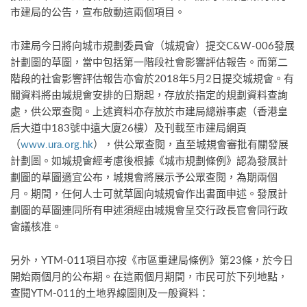
市建局的公告，宣布啟動這兩個項目。
市建局今日將向城市規劃委員會（城規會）提交C&W-006發展
計劃圖的草圖，當中包括第一階段社會影響評估報告。而第二
階段的社會影響評估報告亦會於2018年5月2日提交城規會。有
關資料將由城規會安排的日期起，存放於指定的規劃資料查詢
處，供公眾查閱。上述資料亦存放於市建局總辦事處（香港皇
后大道中183號中遠大廈26樓）及刊載至市建局網頁
（
www.ura.org.hk
），供公眾查閱，直至城規會審批有關發展
計劃圖。如城規會經考慮後根據《城市規劃條例》認為發展計
劃圖的草圖適宜公布，城規會將展示予公眾查閱，為期兩個
月。期間，任何人士可就草圖向城規會作出書面申述。發展計
劃圖的草圖連同所有申述須經由城規會呈交行政長官會同行政
會議核准。
另外，YTM-011項目亦按《市區重建局條例》第23條，於今日
開始兩個月的公布期。在這兩個月期間，市民可於下列地點，
查閱YTM-011的土地界線圖則及一般資料：