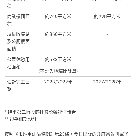
積
商業樓面面
約740平方米
約998平方米
積
垃圾收集站
約860平方米
-
及公厠樓面
面積
公眾休憩用
約538平方米
-
地面積
(不計入地積比計算)
估計完工日
2028/2029年
2027/2028年
期
* 視乎第二階段的社會影響評估報告
** 視乎細部設計
按照《市區重建局條例》第23條，今日出版的政府憲報刊載了