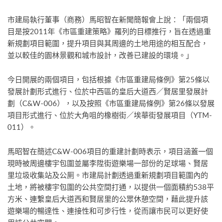
市建局執行董事（商務）馬昭智在新聞簡報會上說：「兩個項
目是按2011年《市區重建策略》羅列的目標推行，旨在透過重
新規劃項目範圍，提升項目與其周邊的土地用途的相互配合，
並以較佳的園林景觀和城市設計，改善已建設的環境。」
今日開展的兩個項目，包括根據《市區重建局條例》第25條以
發展計劃形式進行、位於中西區的皇后大道西／賢居里發展計
劃（C&W-006），以及按照《市區重建局條例》第26條以發展
項目形式進行、位於大角咀的橡樹街／埃華街發展項目（YTM-
011）。
馬昭智在簡述C&W-006項目的重建計劃時表示，項目涵蓋一個
現時被周邊樓宇包圍並屬李陞街遊樂場一部份的足球場、賢居
里垃圾收集站及公厠。市建局計劃透過重新規劃項目範圍內的
土地，將被樓宇包圍的公共空間打通，以提供一個面積約538平
方米、連繫皇后大道西和賢居里的公眾休憩空間，藉此提升該
遊樂場的暢達性、連接性和可步行性，從而讓市民可以更好使