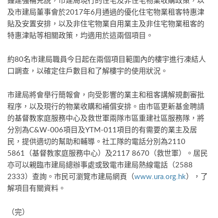
鍾建強補充說，市建局現行的住宅及非住宅物業收購政策，以
及市建局董事會於2017年6月通過的優化住宅物業租客特惠津
貼及安置安排，以及非住宅物業自用業主及非住宅物業租客的
特惠津貼等相關政策，均適用於這兩個項目。
約80名市建局職員今日起在兩個項目範圍內的樓宇進行凍結人
口調查，以確定住戶數目和了解樓宇的使用狀況。
市建局將會舉行簡報會，向受影響的業主和租客講解規劃審批
程序，以及現行的物業收購和補償安排。由市區更新基金聘請
的基督教家庭服務中心及救世軍兩隊市區重建社區服務隊，將
分別為C&W-006項目及YTM-011項目的有需要的業主及居
民，提供適切的幫助和輔導。社工隊的電話分別為2110
5861（基督教家庭服務中心）及2117 8670（救世軍）。居民
亦可以親臨市建局總辦事處或致電市建局熱線電話（2588
2333）查詢。市民可瀏覽市建局網頁（
www.ura.org.hk
），了
解項目有關資料。
（完）