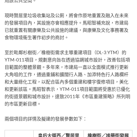
用該公共空間。
現時賢居里垃圾收集站及公厠，將會作原地重置及融入在未來
的發展項目內，其設施亦會相應提升。馬昭智補充說，市建局
已就重置有關康樂及公共設施的建議，與康樂及文化事務署及
食物環境衞生署作初步的商討。
至於毗鄰杉樹街／橡樹街需求主導重建項目（DL-3:YTM）的
YTM-011項目，規劃意向旨在透過協調城市設計，改善包括項
目範圍的整體景觀。多年來，市建局一直以全面模式推行更新
大角咀的工作，通過重鋪和擴闊行人路、加添特色行人路欄杆
和大量綠化工程，以配合區內多個重建和樓宇復修項目，美化
和更新該區。馬昭智表示，YTM-011項目範圍將受惠於已優化
的街道景觀和城市設計，達致2011年《市區重建策略》所列明
的市區更新目標。
兩個項目的詳情及擬建的發展參數如下：
皇后大道西／賢居里
橡樹街／埃華街發展