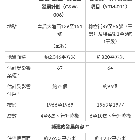
發展計劃（
C&W-
項目（
YTM-011
）
006
）
地點
皇后大道西129至151
橡樹街89至95號（單
號
數）及埃華街1至5號
（單數）
（單數）
地盤面積
約2,046平方米
約820平方米
估計受影響
67
64
業權 *
估計受影響
約75個
約96個
住戶 *
樓齡
1966至1969
1963至1977
層數
4至6層、無升降機
6至10層、無升降機
擬建的發展內容
**
住宅樓面面
約9,690 平方米
約4,987平方米