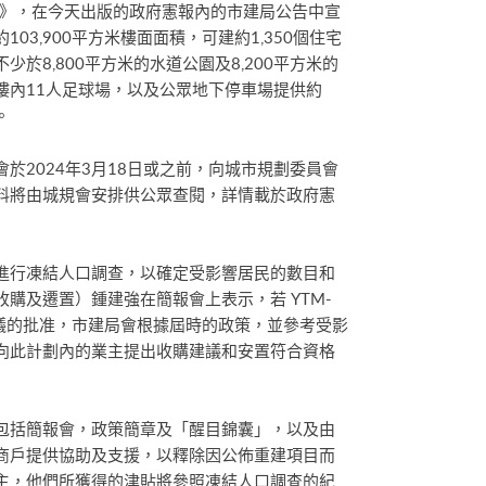
條例》，在今天出版的政府憲報內的市建局公告中宣
03,900平方米樓面面積，可建約1,350個住宅
於8,800平方米的水道公園及8,200平方米的
樓內11人足球場，以及公眾地下停車場提供約
。
於2024年3月18日或之前，向城市規劃委員會
料將由城規會安排供公眾查閱，詳情載於政府憲
進行凍結人口調查，以確定受影響居民的數目和
購及遷置）鍾建強在簡報會上表示，若 YTM-
會議的批准，市建局會根據屆時的政策，並參考受影
向此計劃內的業主提出收購建議和安置符合資格
包括簡報會，政策簡章及「醒目錦囊」，以及由
商戶提供協助及支援，以釋除因公佈重建項目而
主，他們所獲得的津貼將參照凍結人口調查的紀