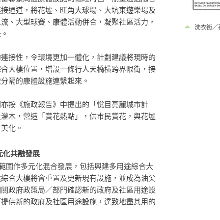
連接通道，將花墟、旺角大球場、大坑東遊樂場及
人流、大型球賽、康體活動併合，凝聚社區活力，
洗衣街／
紐。
的連接性，令環境更加一體化，計劃建議將現時的
綜合大樓位置，增設一條行人天橋橫跨界限街，接
被分隔的康體設施連繫起來。
劃亦按《施政報告》中提出的「悅目亮麗城市計
及灌木，營造「賞花熱點」，供市民賞花，與花墟
市美化。
元化共融發展
範圍作多元化混合發展，包括興建多用途綜合大
途綜合大樓將會重置及更新現有設施，並成為油尖
相關政府政策局／部門確認新的政府及社區用途設
可提供新的政府及社區用途設施，達致地盡其用的