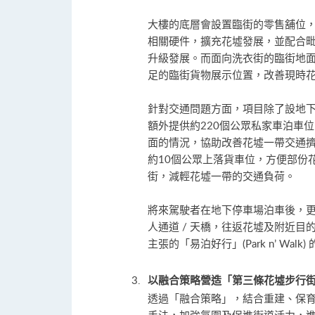
大樓的底層會設置臨街的零售舖位
相關硬件，擴充花墟發展，並配合
升級發展。而面向洗衣街的臨街地
足的臨街貨物展示位置，改善現時
針對交通問題方面，項目除了設地下
額外提供約220個公眾私家車泊車
面的情況，協助改善花墟一帶交通
約10個公眾上落貨車位，方便部份
街，減輕花墟一帶的交通負荷。
將來駕駛者在地下停車場泊車後，
人通道 / 天橋，往返花墟及附近
主張的「易泊好行」(Park n’ Walk)
以融合策略營造「第三條花墟步行街
透過「融合策略」，結合重建、保