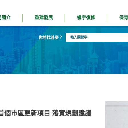
局簡介
重建發展
樓宇復修
保
輸
你想找甚麼？
入
關
鍵
字
首個市區更新項目 落實規劃建議