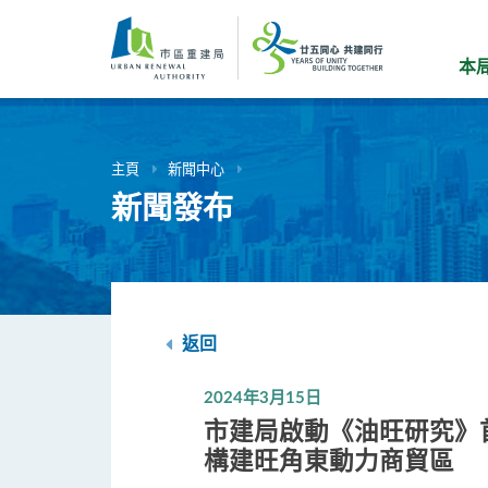
跳
到
主
本
要
內
容
主頁
新聞中心
新聞發布
返回
2024年3月15日
市建局啟動《油旺研究》
構建旺角東動力商貿區