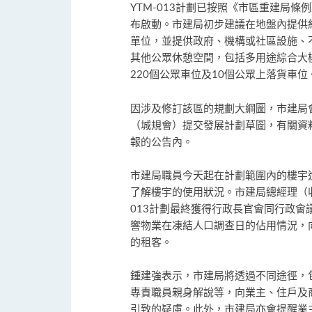
YTM-013計劃已按照《市區重建局
布啟動。市建局初步建議在地盤內提供約1
單位，並提供政府、機構或社區設施、不少
其他公眾休憩空間，包括多用途綜合大
220個公眾車位及10個公眾上落貨車位
因涉及修訂該區的規劃大綱圖，市建局會
（城規會）提交發展計劃草圖，有關資
報的公告內。
市建局職員今天起在計劃範圍內的樓宇
了解樓宇的使用狀況。市建局總經理（收
013計劃最終獲得行政長官會同行政
響物業在凍結人口調查日的佔用情況，
的租客。
鍾建強表示，市建局將透過不同途徑，
專責職員親身解說等，向業主、住戶及
引致的疑慮。此外，市建局亦會提醒業