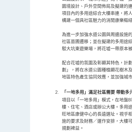
園境設計、戶外空間佈局及擬建的
項目內的多用途綜合大樓串連，將
構建一個具社區魅力的消閒康樂樞
為進一步加強水道公園與周邊設施
社區苗圃遷移；並在擬建的多用途
駁大坑東遊樂場，將花墟一帶原本
配合花墟的氛圍及彰顯其特色，計
劃」，將在水道公園種植顯花樹木
地區特色產生協同效應，並加強城
「一地多用」滿足社區需要 帶動多
項目以「一地多用」模式，在地盤B
樓、住宅、酒店或辦公大樓。多用
旺地區康健中心的長遠選址。視乎
施的要求及財務／運作安排，大樓
規劃裨益。