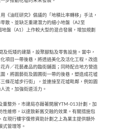
進一步推動花墟的未來發展。
引用《油旺研究》倡議的「地積比率轉移」手法，
零散、並缺乏重建潛力的細小地盤（A2至
個地盤（A1）上作較大型的混合發展，增加規劃
空間及低矮的建築，設聚腳點及零售設施。當中，
活化項目一帶後巷，將透過美化及活化工程，改造
示花卉／花藝產品的臨街舖面；同時配合地方營造
氛圍，將園藝街及園圃街一帶的後巷，塑造成花墟
第三條花墟步行街」，並連接至花墟毗鄰，例如園
動人流，加強街道活力。
重整外，市建局亦藉著開展YTM-013計劃，加
防性維修，以達致新舊交融的效果。有關措施包
、在現行樓宇復修資助計劃之上為業主提供額外
模式管理等。