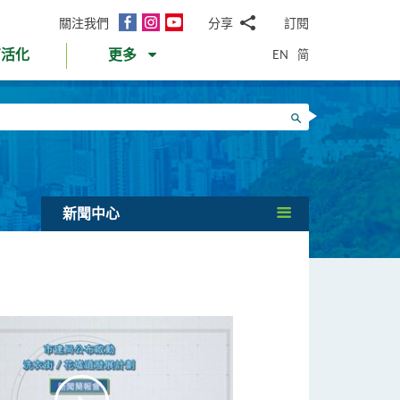
面
Instagram
YouTube
關注我們
分享
訂閱
電
書
郵
EN
简
育活化
更多
WhatsApp
微
面
信
Twitter
搜尋
書
LinkedIn
微
博
新聞中心