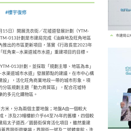
#樓宇復修
月15日）開展洗衣街／花墟道發展計劃（YTM-
市建局公
TM-013計劃是市建局完成《油麻地及旺角地區
推出的市區更新項目，落實《行政長官2023年
「旺角東—水渠道城市水道」重建項目的目標。
YTM-013計劃，並採取「規劃主導、地區為本」
—水渠道城市水道」發展節點的建議，在市中心構
建設」，活化旺角商業地段一帶的城市形象。項
的分區規劃主題「動力商貿區」，配合花墟特
樂的多元化購物區。
20平方米，分為兩個主要地盤；地盤A由一個較大
組成，涉及23幢樓齡介乎64至76年的舊樓，四個較
建局太子道西／園藝街保育活化項目，雖然重建
涵蓋界限街遊樂場，界限街一號及二號體育館、洗