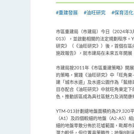
#重建發展
#油旺研究
#保育活化
市區重建局（市建局）今日（2024年3
013），並啟動相關的法定規劃程序。Y
研究》（《油旺研究》）後，首個在區內
施政報告》，就市建局在未來五年開展
市建局按2011年《市區重建策略》開展
的策略，實踐《油旺研究》中「旺角東
建「城市水道」及水道公園作為「藍綠
目亦配合《油旺研究》中就旺角東定下
色，推動該區成為具社區魅力及消閒康
YTM-013計劃總地盤面積約為29,3
（A1）及四個較細的地盤（A2-A5）
細的地盤零散分佈於花墟範圍，毗鄰市
潛力較低，但位置具策略性；地盤B則