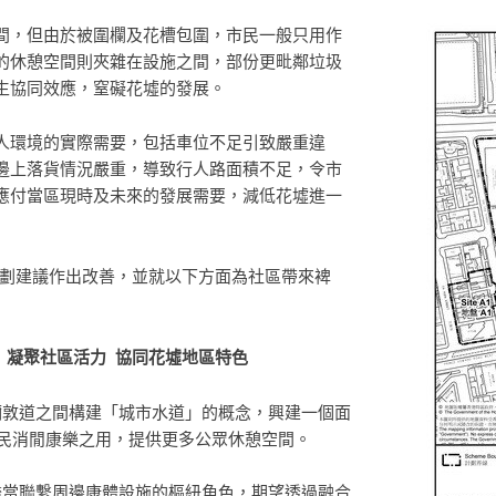
間，但由於被圍欄及花槽包圍，市民一般只用作
的休憩空間則夾雜在設施之間，部份更毗鄰垃圾
生協同效應，窒礙花墟的發展。
人環境的實際需要，包括車位不足引致嚴重違
邊上落貨情況嚴重，導致行人路面積不足，令市
應付當區現時及未來的發展需要，減低花墟進一
過規劃建議作出改善，並就以下方面為社區帶來裨
」
凝聚社區活力
協同花墟地區特色
彌敦道之間構建「城市水道」的概念，興建一個面
市民消閒康樂之用，提供更多公眾休憩空間。
擔當聯繫周邊康體設施的樞紐角色，期望透過融合