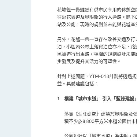
花墟徑一帶雖然有供市民享用的休憩空
往返花墟道及界限街的行人通路。餘下
站及公廁，現時的規劃並未能與花墟產
另外，花墟一帶一直存在改善交通及行
泊，小區內公眾上落貨泊位亦不足，路
民被迫行出馬路。相關的規劃設計未能
步發展及提升其活力的可塑性。
針對上述問題，YTM-013計劃將透
益。具體建議包括：
「
構建「
城市水道
」
引入
藍綠建設
落實《油旺研究》建議於界限街及
積不少於8,800平方米水道公園供
公園設計以「城市水道」為中軸，