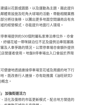
，建議以花藝或園藝，以及運動為主題，藉此提升
毗鄰體育設施及旺角大球場的活動，帶動相關業務
面部分將往後移，以騰出更多地面空間讓商店有充
花墟的經營模式，亦能提升地面行人環境。
停車場提供約500個附屬私家車泊車位外，亦會
位，紓緩花墟一帶咪錶泊位不足及違例泊車阻塞路
擠塞及人車爭路的情況。公眾停車場亦會額外提供
花店營運者使用。地盤B停車場出入口會設於界限
更可便捷地透過連接停車場至花墟及周邊的地下行
目的地，既改善行人連接，亦有助推廣《油旺研究》
 的概念。
」 加強街道活力
育、活化及復修的市區更新模式，配合地方營造的