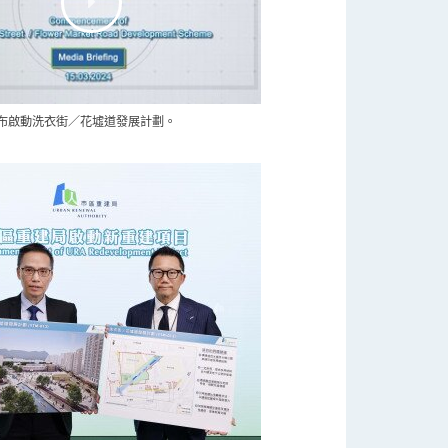
布啟動洗衣街／花墟道發展計劃。