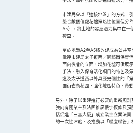
手法，加強氛圍及促進街道活力，
市建局會以「連接地盤」的方式，
整合數個位處花墟策略性位置但分佈
A5），將土地的發展潛力集中在一
裨益。
至於地盤A2至A5將改建成為公共
毗連市建局太子道西／園藝街保育
面向後巷的立面，增加花墟可供展
手法，融入保育活化項目的特色及
道及太子道西以外具歷史個性的「
圃街雀鳥花園，強化地區特色，帶
另外，除了以重建進行必要的重新規劃及
強向有關業主及法團推廣樓宇復修及預
括促進「三無大廈」成立業主立案法團
的一次性津貼、及推動以「聯廈聯管」