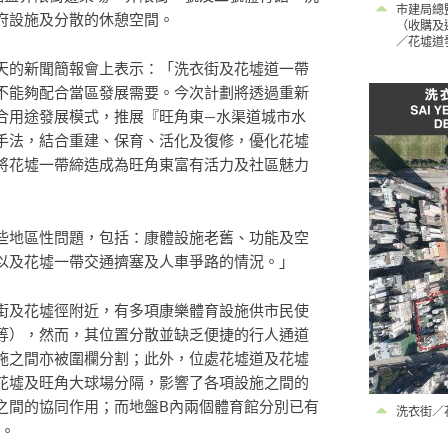
市建局總
府設施及分散的休憩空間。
（收購及
／花墟道
天的新聞簡報會上表示：「洗衣街及花墟道一帶
不能夠配合當區發展需要。今次計劃將透過重新
合用途發展模式，推展『旺角東—水渠道城市水
手法，結合重建、保育、活化及復修，優化花墟
將花墟一帶締造成為旺角東富有活力及社區魅力
些地區性問題，包括：康體設施老舊、功能及空
以及花墟一帶交通擠塞及人車爭路的情況。」
街及花墟徑附近，有多項康樂體育設施供市民使
等），然而，其位置分散並缺乏便捷的行人通道
施之間亦被圍欄分割；此外，位處花墟道及花墟
花墟及旺角大球場分隔，影響了各項設施之間的
之間的協同作用；而地盤B內兩個體育館分別已有
洗衣街／
間。