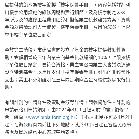
局提供的範本為樓宇編製「樓宇保養手冊」，內容包括詳細列
出樓宇公用設施的維修周期和實行細節，及為樓宇制定未來十
年所涉及的維修工程費用估算和擬備業主供款建議方案。資助
金額為聘請認可人士編製「樓宇保養手冊」費用的50%，上限
視乎樓宇單位數目而定。
至於第二階段，市建局會向設立了基金的樓宇提供鼓勵性資
助，金額相當於三年內業主向基金供款總額的10%，上限按樓
宇單位數目釐定。要符合資格，業主需召開業主大會議決通過
設立特別基金，以用作支付「樓宇保養手冊」列出的非經常性
支出；業主亦必須證明在三年內定期向基金持續供款以取得資
助。
有關計劃的申請條件及資助金額等詳情，請參閱附件。計劃的
申請表格和申請須知，由2024年4月1日起可於「樓宇復修平
台」網頁（
www.brplatform.org.hk
）下載。市民亦可於4月2日
起，在辦公時間內前往下列地點，或於4月5日起在各區民政事
務處及民政諮詢中心索取申請表格。