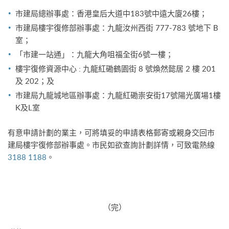
市建局總辦事處：香港皇后大道中183號中遠大廈26樓；
市建局樓宇復修部辦事處：九龍汝州西街 777-783 號地下 B
室；
「市建一站通」：九龍大角咀福全街6號一樓；
樓宇復修資源中心 : 九龍紅磡鶴園街 8 號煥然懿居 2 樓 201
及 202；及
市建局九龍城地區辦事處：九龍紅磡崇安街17號陽光廣場1樓
K及L室
有意申請計劃的業主，可將填妥的申請表格郵寄或親身交回市
建局樓宇復修部辦事處。市民如欲查詢計劃詳情，可致電熱線
3188 1188
。
（完）