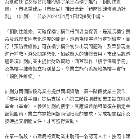
為推動住宅及綜合用途的樓宇業主為樓宇進行「預防性維
修」，市區重建局（市建局）推出全新「預防性維修資助計
劃」（計劃），並於2024年4月1日起接受申請。
「預防性維修」可確保樓宇構件得到妥善保養，是延長樓宇壽
命及減慢市區老化速度的關鍵。透過為樓宇進行定期檢查，實
行「預防性維修」可在樓宇構件初步出現問題時，及早發現並
進行補救，避免問題惡化，招致龐大的維修費用。市建局將透
過是項計劃向業主提供財政資助，涵蓋製作「樓宇保養手冊」
及為樓宇維修設立特別基金，令業主能有系統地為樓宇實行
「預防性維修」。
計劃分兩個階段為業主提供兩項資助。第一階段就業主製作
「樓宇保養手冊」提供支援，而第二階段則鼓勵業主設立特別
基金（基金）。參與計劃的樓宇，其應課差餉租值須在指定金
額範圍內，業主亦需按照該兩個階段的要求，完成相關程序及
按時提交相關文件，才可獲得資助。
在第一階段，市建局將資助業主聘請一名認可人士，按照市建