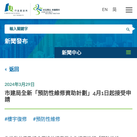
跳
到
EN
简
主
要
輸
內
搜尋
入
容
關
新聞發布
鍵
字
新聞中心
返回
2024年3月29日
市建局全新「預防性維修資助計劃」4月1日起接受申
請
#樓宇復修
#預防性維修