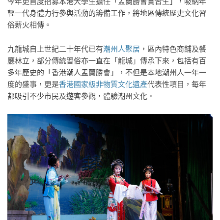
今年更首度招募本港大學生擔任「盂蘭勝會實習生」，吸納年
輕一代身體力行參與活動的籌備工作，將地區傳統歷史文化習
俗薪火相傳。
九龍城自上世紀二十年代已有
潮州人聚居
，區內特色商舖及餐
廳林立，部分傳統習俗亦一直在「龍城」傳承下來，包括有百
多年歷史的「香港潮人盂蘭勝會」，不但是本地潮州人一年一
度的盛事，更是
香港國家級非物質文化遺產
代表性項目，每年
都吸引不少市民及遊客參觀，體驗潮州文化。