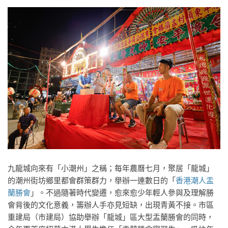
九龍城向來有「小潮州」之稱；每年農曆七月，聚居「龍城」
的潮州街坊鄉里都會群策群力，舉辦一連數日的「
香港潮人盂
蘭勝會
」。不過隨著時代變遷，愈來愈少年輕人參與及理解勝
會背後的文化意義，籌辦人手亦見短缺，出現青黃不接。市區
重建局（市建局）協助舉辦「龍城」區大型盂蘭勝會的同時，