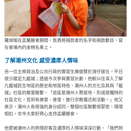
羅焯瑤在盂蘭勝會期間，負責將捐款者的名字和捐款數目，寫
在會場內的金榜名單上。
了解潮州文化
感受濃厚人情味
另一位主修政治及公共行政的實習生
陳俊賢於灣仔居住，平日
很少踏足九龍城；透過今次參與實習計劃，他較以往深入了解
九龍城民生地區的歷史和地區特色、潮州人的文化及其與「龍
城」社區的鄰里聯繫，「這區是潮州人聚居地，形成很獨特的
社區文化，見到有佛堂、善堂，進行宗教儀式和活動。」他又
表示，潮州人有很強的身分認同，整個社區聯繫很緊密，環環
相扣，亦令大家好齊心支持盂蘭勝會。
他更被潮州人的熱情好客及濃厚的人情味深深打動，「我們到