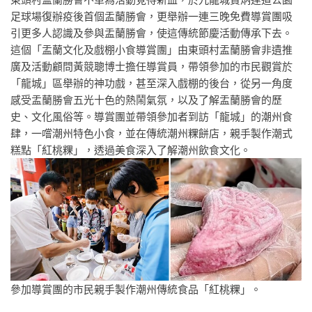
足球場復辦疫後首個盂蘭勝會，更舉辦一連三晚免費導賞團吸
引更多人認識及參與盂蘭勝會，使這傳統節慶活動傳承下去。
這個「盂蘭文化及戲棚小食導賞團」由東頭村盂蘭勝會非遺推
廣及活動顧問黃競聰博士擔任導賞員，帶領參加的市民觀賞於
「龍城」區舉辦的神功戲，甚至深入戲棚的後台，從另一角度
感受盂蘭勝會五光十色的熱鬧氣氛，以及了解盂蘭勝會的歷
史、文化風俗等。導賞團並帶領參加者到訪「龍城」的潮州食
肆，一嚐潮州特色小食，並在傳統潮州粿餅店，親手製作潮式
糕點「紅桃粿」，透過美食深入了解潮州飲食文化。
參加導賞團的市民親手製作潮州傳統食品「紅桃粿」。