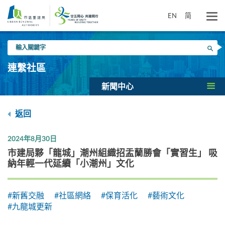
跳
到
EN
简
主
要
輸
內
搜尋
入
容
關
連繫社區
鍵
字
新聞中心
返回
2024年8月30日
市建局夥「龍城」潮州組織招盂蘭勝會「實習生」 吸
納年輕一代延續「小潮州」文化
#新舊交融
#社區網絡
#保育活化
#藝術文化
#九龍城更新