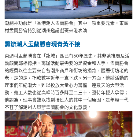
潮劇神功戲是「香港潮人盂蘭勝會」其中一項重要元素，東頭
村盂蘭勝會特別從潮州邀請戲班來港表演。
籌辦潮人盂蘭勝會現青黃不接
東頭村盂蘭勝會在「龍城」區已有60年歷史，其非遺推廣及活
動顧問鄭相德指，籌辦活動最需要的是資金和人手，盂蘭勝會
的經費以往主要來自各潮州商戶和街坊的捐款，隨著街坊老的
老、走的走，捐款數字近年一直下跌。另一方面，籌辦活動的
理事們年紀漸大，難以投放大量心力籌備一連數天的大型活
動，義工人數也從高峰時百多降至二三十，亟待年輕人承傳；
他認為，理事會難以找到接班人的其中一個原因，是年輕一代
不甚了解潮州人舉辦盂蘭勝會的文化意義。