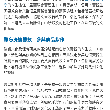
學
的學生擔任「盂蘭勝會實習生」。實習為期一個月，實習生
需要親身參與整個盂蘭勝會活動的籌備過程，包括落區按照名
冊逐戶洗樓籌款、協助文書及行政工作、活動策劃等，深入了
解「香港潮人盂蘭勝會」中所涉及的種種工作，以及背後的文
化意義。
難忘洗樓籌款 參與祭品紮作
修讀文化及保育研究的羅焯瑤是四名參與實習的學生之一。她
指，活動與其修讀的科目息息相關，因此決定參與這個實習生
計劃。實習期間，她主要負責行政及文書工作，包括向居民募
捐，亦有機會製作紙紮工藝祭品，過程中加深了她對潮州文化
的認識。
實習計劃其中一項活動，是安排一眾實習生到訪區內具備潮州
特色的地方和商戶，包括佛堂、潮式食肆、傳統餅店、紮作店
等，讓她們更了解潮州人與九龍城的聯繫。羅焯瑤說：「今次
實習要落手落腳去做，例如親手製作八仙的紮作供盂蘭勝會之
用，令我加深了對潮州文化及工藝的了解。在籌辦活動時，亦