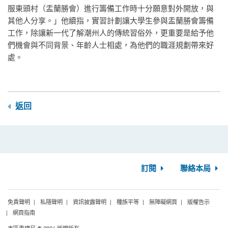
服東頭村（盂蘭勝會）進行籌備工作時十分願意對外開放，與
其他人分享。」他續指，實習計劃讓大學生參與盂蘭勝會籌備
工作，除讓新一代了解潮州人的傳統習俗外，更重要是給予他
們機會與不同背景、年齡人士相處，為他們的職涯規劃帶來好
處。
返回
訂閱
聯絡本局
免責聲明
私隱聲明
資訊披露聲明
種族平等
無障礙網頁
版權告示
網頁指南