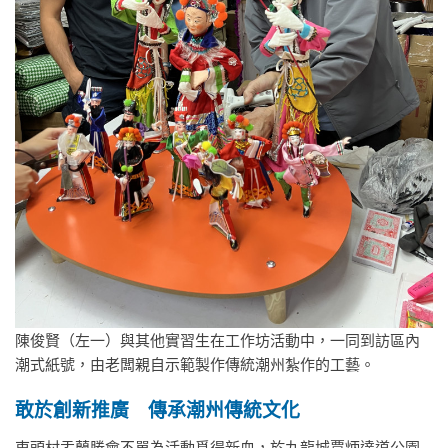
陳俊賢（左一）與其他實習生在工作坊活動中，一同到訪區內
潮式紙號，由老闆親自示範製作傳統潮州紮作的工藝。
敢於創新推廣 傳承潮州傳統文化
東頭村盂蘭勝會不單為活動覓得新血，於九龍城賈炳達道公園