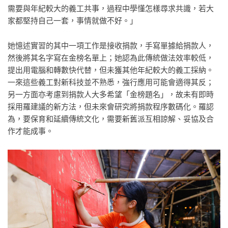
需要與年紀較大的義工共事，過程中學懂怎樣尋求共識，若大
家都堅持自己一套，事情就做不好。」
她憶述實習的其中一項工作是接收捐款，手寫單據給捐款人，
然後將其名字寫在金榜名單上；她認為此傳統做法效率較低，
提出用電腦和轉數快代替，但未獲其他年紀較大的義工採納。
一來這些義工對新科技並不熟悉，強行應用可能會適得其反；
另一方面亦考慮到捐款人大多希望「金榜題名」，故未有即時
採用羅建議的新方法，但未來會研究將捐款程序數碼化。羅認
為，要保育和延續傳統文化，需要新舊派互相諒解、妥協及合
作才能成事。