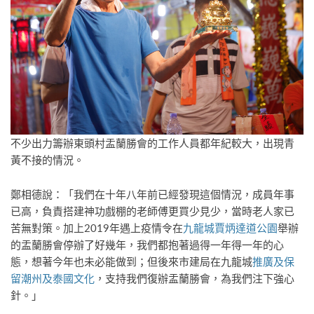
不少出力籌辦東頭村盂蘭勝會的工作人員都年紀較大，出現青
黃不接的情況。
鄭相德說：「我們在十年八年前已經發現這個情況，成員年事
已高，負責搭建神功戲棚的老師傅更買少見少，當時老人家已
苦無對策。加上2019年遇上疫情令在
九龍城賈炳達道公園
舉辦
的盂蘭勝會停辦了好幾年，我們都抱著過得一年得一年的心
態，想著今年也未必能做到；但後來市建局在九龍城
推廣及保
留潮州及泰國文化
，支持我們復辦盂蘭勝會，為我們注下強心
針。」