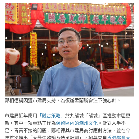
鄭相德稱因獲市建局支持，為復辦盂蘭勝會注下強心針。
市建局近年應用
「融合策略」
於九龍城「龍城」區推動市區更
新，其中一項重點工作為
保留區內的潮州文化
。針對人手不
足、青黃不接的問題，鄭相德與市建局商討應對方法，並在今
年首次推出「大學生體驗及傳承計劃」，招募來自
香港都會大