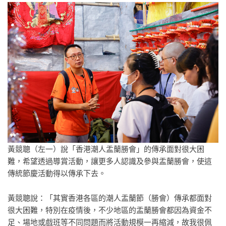
黃競聰（左一）說「香港潮人盂蘭勝會」的傳承面對很大困
難，希望透過導賞活動，讓更多人認識及參與盂蘭勝會，使這
傳統節慶活動得以傳承下去。
黃競聰說：「其實香港各區的潮人盂蘭節（勝會）傳承都面對
很大困難，特別在疫情後，不少地區的盂蘭勝會都因為資金不
足、場地或戲班等不同問題而將活動規模一再縮減，故我很佩