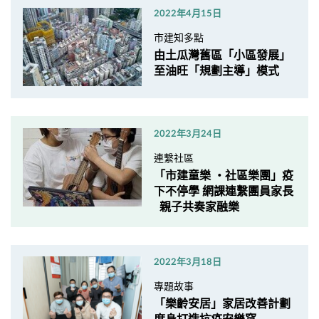
2022年4月15日
市建知多點
由土瓜灣舊區「小區發展」
至油旺「規劃主導」模式
2022年3月24日
連繫社區
「市建童樂 ・社區樂團」疫
下不停學 網課連繫團員家長
親子共奏家融樂
2022年3月18日
專題故事
「樂齡安居」家居改善計劃