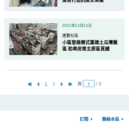
度身打造抗疫安樂窩
2021年12月12日
連繫社區
小區發展模式重建土瓜灣舊
區 助車房東主原區覓舖
跳
第
上
本
Next
Last
頁
/ 2
1
2
頁
一
一
頁
Page
Page
頁
頁
訂閱
聯絡本局