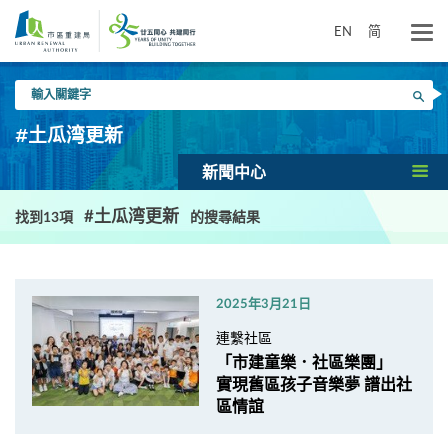
跳
到
EN
简
主
要
輸
內
搜尋
入
容
關
#土瓜湾更新
鍵
字
新聞中心
#土瓜湾更新
找到13項
的搜尋結果
2025年3月21日
連繫社區
「市建童樂．社區樂團」
實現舊區孩子音樂夢 譜出社
區情誼