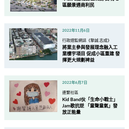
區願景通商利民
2022年11月6日
行政總監網誌《摯誠.志成》
將業主參與發展理念融入工
業樓宇項目 促成小區重建 發
揮更大規劃裨益
2022年6月7日
連繫社區
Kid Band伙「生命小戰士」
Jam歌抗逆 「童聲童氣」發
放正能量