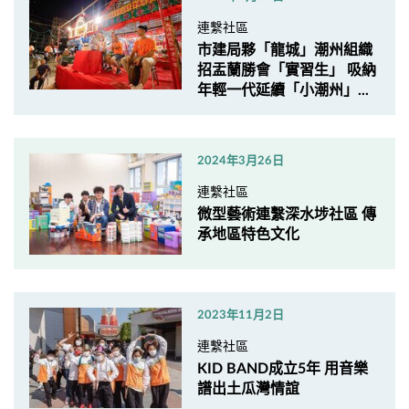
連繫社區
市建局夥「龍城」潮州組織
招盂蘭勝會「實習生」 吸納
年輕一代延續「小潮州」...
2024年3月26日
連繫社區
微型藝術連繫深水埗社區 傳
承地區特色文化
2023年11月2日
連繫社區
KID BAND成立5年 用音樂
譜出土瓜灣情誼