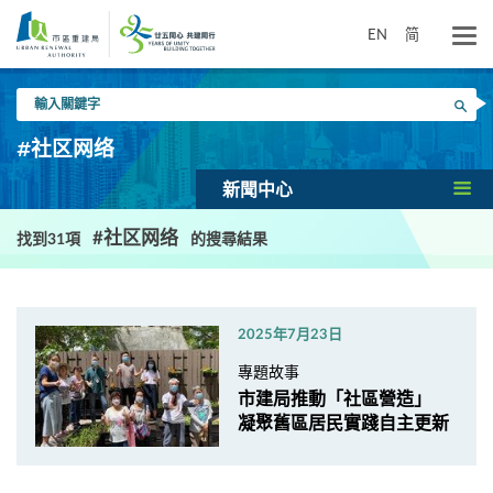
跳
到
EN
简
主
要
輸
內
搜尋
入
容
關
#社区网络
鍵
字
新聞中心
#社区网络
找到31項
的搜尋結果
2025年7月23日
專題故事
市建局推動「社區營造」
凝聚舊區居民實踐自主更新