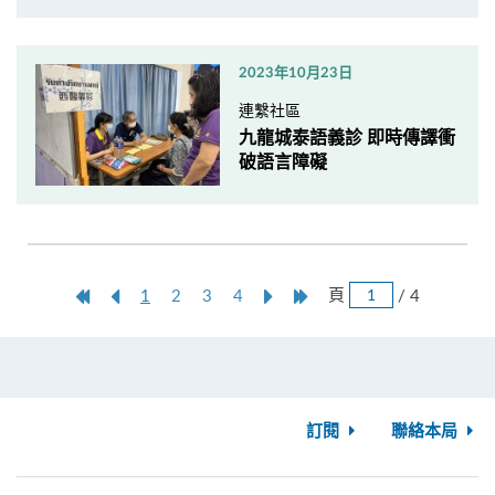
2023年10月23日
連繫社區
九龍城泰語義診 即時傳譯衝
破語言障礙
跳
第
上
本
Next
Last
頁
/ 4
1
2
3
4
頁
一
一
頁
Page
Page
頁
頁
訂閱
聯絡本局