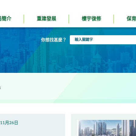
局簡介
重建發展
樓宇復修
保
輸
你想找甚麼？
入
關
鍵
字
果
年11月26日