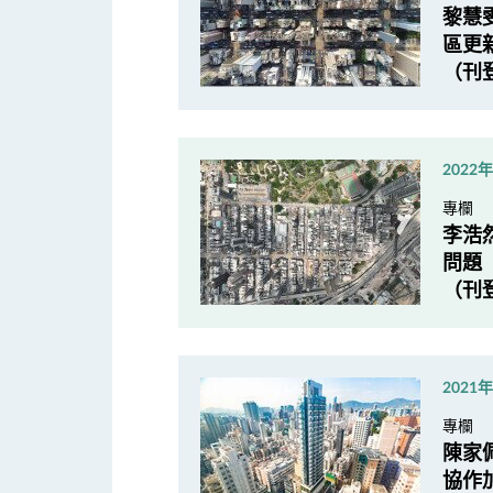
黎慧
區更
（刊
2022
專欄
李浩
問題
（刊
2021
專欄
陳家佩
協作