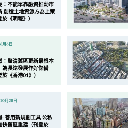
雯：不能單靠融資推動市
新 創造土地資源方為上策
登於《明報》）
年6月6日
然：釐清舊區更新最根本
 為長遠發展作好儲備
登於《香港01》）
年10月28日
: 善用新規劃工具 公私
加快舊區重建（刊登於