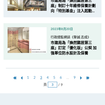
市建局為「煥然懿居第三
座」制訂十年維修保養計劃
向「特別基金」注入起動...
2023年8月20日
行政總監網誌《摯誠.志成》
市建局為「煥然懿居第三
座」訂定「優化版」公契 加
強單位防水設計及保養
第
上
本
Next
Last
1
2
3
4
5
6
...
9
一
一
頁
Page
Page
跳
頁
/ 9
頁
頁
頁