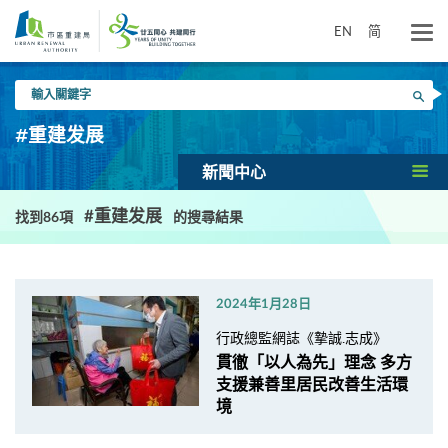
跳
到
EN
简
主
要
輸
內
搜尋
入
容
關
#重建发展
鍵
字
新聞中心
#重建发展
找到86項
的搜尋結果
2024年1月28日
行政總監網誌《摯誠.志成》
貫徹「以人為先」理念 多方
支援兼善里居民改善生活環
境