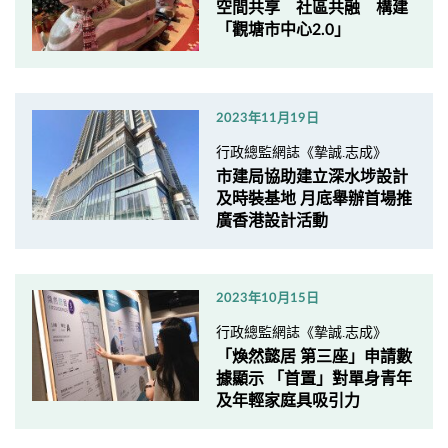
空間共享 社區共融 構建
「觀塘市中心2.0」
2023年11月19日
行政總監網誌《摯誠.志成》
市建局協助建立深水埗設計
及時裝基地 月底舉辦首場推
廣香港設計活動
2023年10月15日
行政總監網誌《摯誠.志成》
「煥然懿居 第三座」申請數
據顯示 「首置」對單身青年
及年輕家庭具吸引力