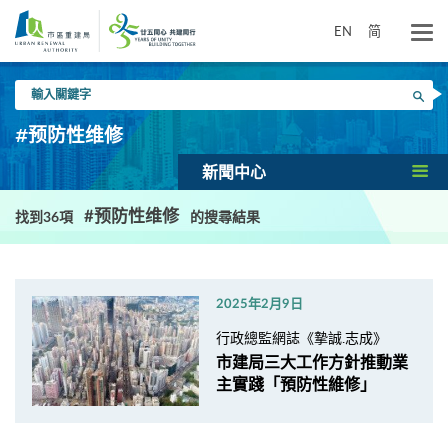
跳
到
EN
简
主
要
輸
內
搜尋
入
容
關
#预防性维修
鍵
字
新聞中心
#预防性维修
找到36項
的搜尋結果
2025年2月9日
行政總監網誌《摯誠.志成》
市建局三大工作方針推動業
主實踐「預防性維修」