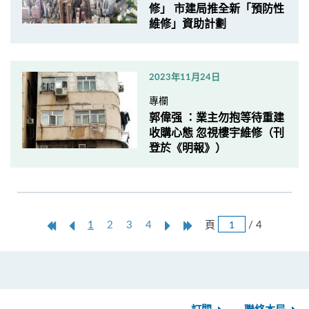
修」 市建局推全新「預防性
維修」資助計劃
2023年11月24日
專欄
郭偉强 ：業主勿抱等待重建
收購心態 忽視樓宇維修（刊
登於《明報》）
跳
第
上
本
Next
Last
頁
/ 4
1
2
3
4
頁
一
一
頁
Page
Page
頁
頁