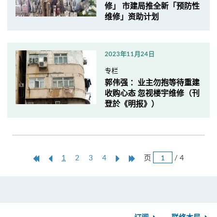
修」 市建局推全新「预防性
维修」资助计划
2023年11月24日
专栏
郭伟强 ：业主勿抱等待重建
收购心态 忽视楼宇维修（刊
登於《明报》）
跳
第
上
本
Next
Last
页
/ 4
1
2
3
4
页
一
一
页
Page
Page
页
页