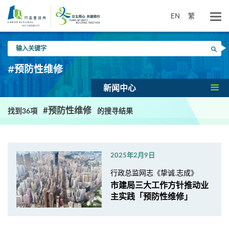
跳
到
EN
繁
主
要
输
内
搜寻
入
容
关
#预防性维修
键
字
新闻中心
#预防性维修
找到36項
的搜寻结果
2025年2月9日
行政总监网志《挚诚.志成》
市建局三大工作方针推动业
主实践「预防性维修」