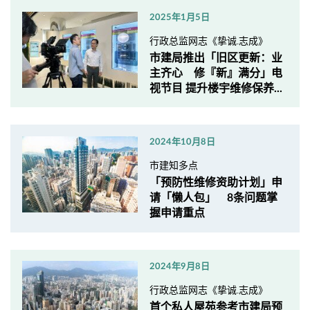
2025年1月5日
行政总监网志《挚诚.志成》
市建局推出「旧区更新：业
主齐心 修『新』满分」电
视节目 提升楼宇维修保养...
2024年10月8日
市建知多点
「预防性维修资助计划」申
请「懒人包」 8条问题掌
握申请重点
2024年9月8日
行政总监网志《挚诚.志成》
首个私人屋苑参考市建局预