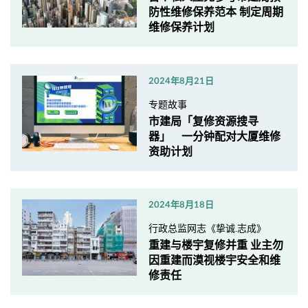
防性维修保养范本 制定周期
维修保养计划
2024年8月21日
专题故事
市建局「复修资源搜寻
器」 一分钟配对大厦维修
资助计划
2024年8月18日
行政总监网志《挚诚.志成》
重建与楼宇复修并重 业主勿
因重建而漠视楼宇安全和维
修责任