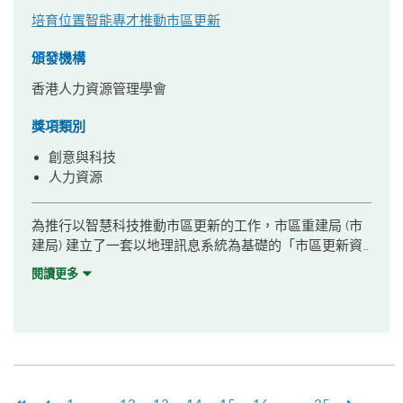
培育位置智能專才推動市區更新
頒發機構
香港人力資源管理學會
獎項類別
創意與科技
人力資源
為推行以智慧科技推動市區更新的工作，市區重建局 (市
建局) 建立了一套以地理訊息系統為基礎的「市區更新資
訊系統」 (Urban Renewal Information System, URIS)
閱讀更多
，並開展了機構以數據主導及培養資訊科技人才的旅程。
市建局實施了專門的培訓計劃，當中包括一系列訂制的培
訓課程以支持URIS的發展，優化員工面對轉變的心態，
並培育員工成為「位置智能」(Location Intelligence) 的
人才。