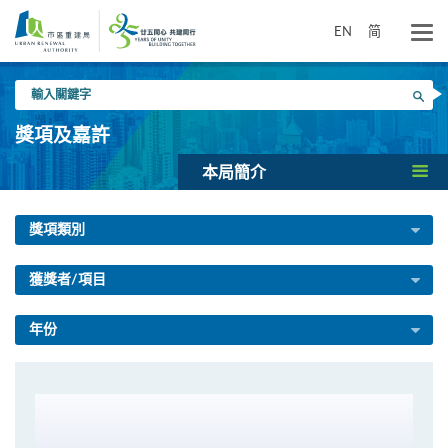
跳
到
EN
简
主
要
輸
內
搜尋
入
容
關
獎項及嘉許
鍵
字
本局簡介
獎項類別
獲獎者/項目
年份