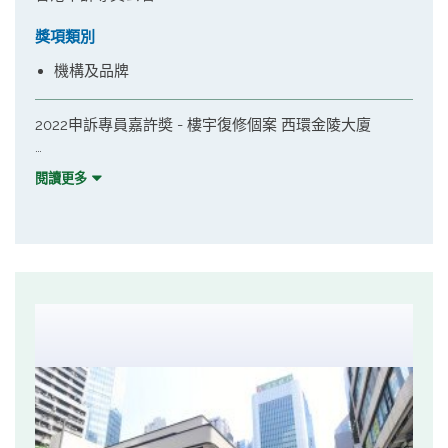
獎項類別
機構及品牌
2022申訴專員嘉許奬 - 樓宇復修個案 西環金陵大廈
該樓齡60年樓宇收到強制驗樓令，業主多是長者，過去從
閱讀更多
未進行維修缺乏知識，如何制定維修範圍、招標模式、工
程費用等各持意見，籌組初期未能共識。大廈有申請市建
局樓宇復修資助計劃得到維修津貼和專業支援服務。有見
此法團委員長者居多，本局職員特別於協助籌組工程期
間，多作協調，協助法團推動維修，並建立業主間互信，
縮窄分歧。經過一番努力協作，順利完工，樓宇煥然一新
而驗樓令獲撤銷。
完成維修感到高興，樂見業主齊心協力共同為物業做好維
修保養，職員懷著多行一步協助有需要業主的服務態度得
到大廈居民認同及讚揚，而成功獲取申訴專員嘉許奬。