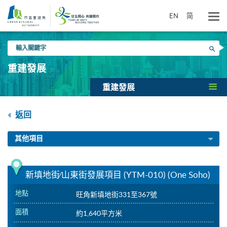
跳
到
EN
简
主
要
輸
內
搜尋
入
容
關
重建發展
鍵
字
重建發展
返回
其他項目
新填地街∕山東街發展項目 (YTM-010) (One Soho)
地點
旺角新填地街331至367號
面積
約1,640平方米