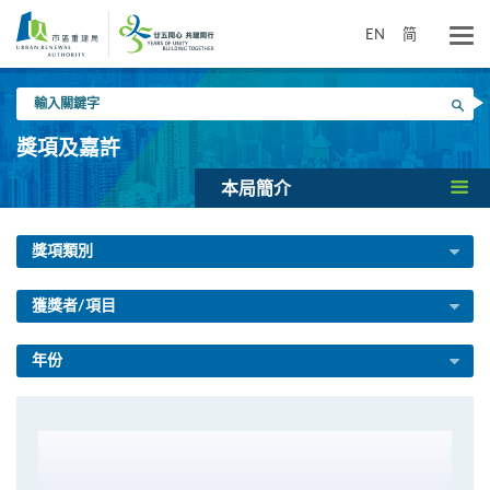
跳
到
EN
简
主
要
輸
內
搜尋
入
容
關
獎項及嘉許
鍵
字
本局簡介
獎項類別
獲獎者/項目
年份