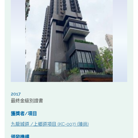
2017
最終金級別證書
獲獎者/項目
九龍城道 /上鄉道項目 (KC-007) (瑧尚)
頒發機構