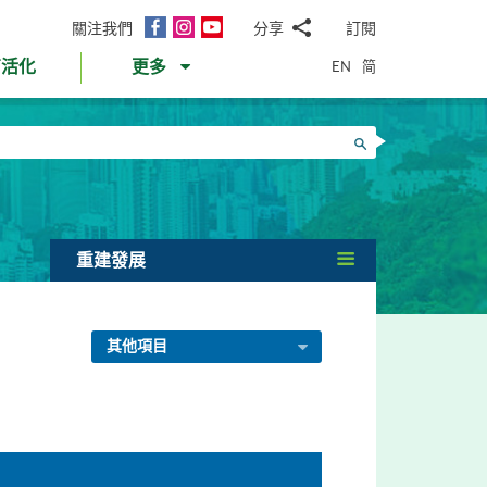
面
Instagram
YouTube
關注我們
分享
訂閱
電
書
郵
EN
简
育活化
更多
WhatsApp
微
面
信
Twitter
搜尋
書
LinkedIn
微
博
重建發展
其他項目