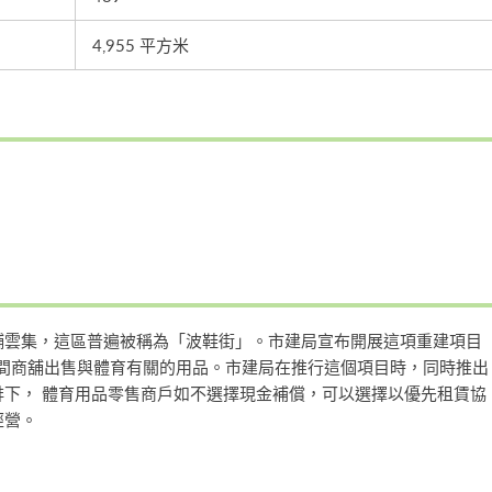
4,955 平方米
舖雲集，這區普遍被稱為「波鞋街」。市建局宣布開展這項重建項目
9間商舖出售與體育有關的用品。市建局在推行這個項目時，同時推出
下， 體育用品零售商戶如不選擇現金補償，可以選擇以優先租賃協
經營。