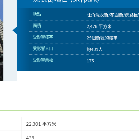
地點
旺角洗衣街/花園街/奶路臣
面積
2,478 平方米
受影響樓宇
25個街號的樓宇
受影響人口
約431人
受影響業權
175
22,301 平方米
439