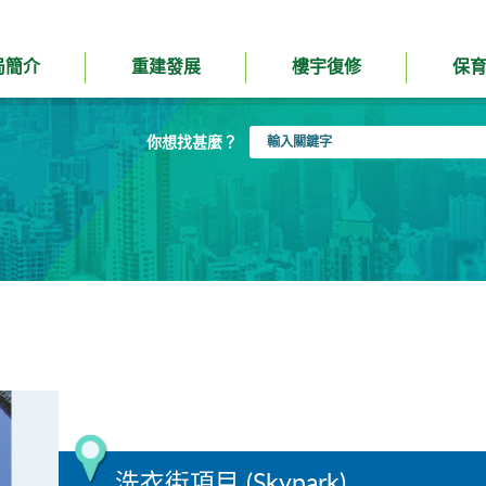
局簡介
重建發展
樓宇復修
保
輸
你想找甚麼？
入
關
鍵
字
洗衣街項目 (Skypark)