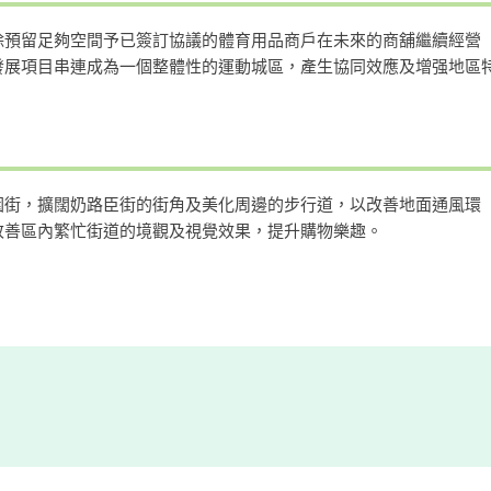
除預留足夠空間予已簽訂協議的體育用品商戶在未來的商舖繼續經營
發展項目串連成為一個整體性的運動城區，產生協同效應及增强地區
園街，擴闊奶路臣街的街角及美化周邊的步行道，以改善地面通風環
改善區內繁忙街道的境觀及視覺效果，提升購物樂趣。