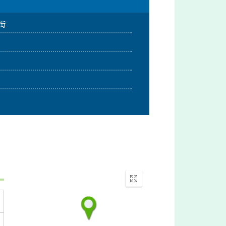
街
Enter
fullscreen