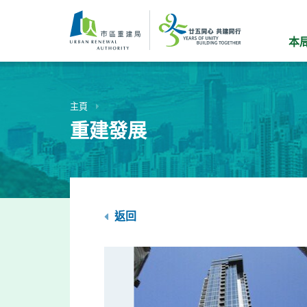
跳
到
主
本
要
內
容
主頁
重建發展
返回