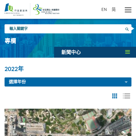
跳
到
EN
简
主
要
輸
內
搜尋
入
容
關
專欄
鍵
字
新聞中心
2022年
選擇年份