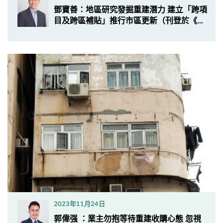
鄧寶善：地區研究發掘重建潛力 建立「跨項
目及跨區補貼」推行市區更新（刊登於《...
2023年11月24日
郭偉强 ：業主勿抱等待重建收購心態 忽視