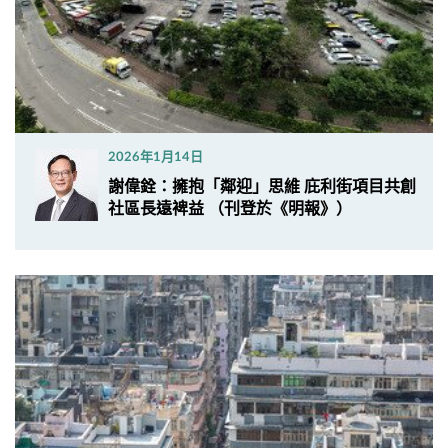
2026年1月14日
謝偉銓：擁抱「鄰迎」思維 庇利街項目共創
社區長遠裨益 （刊登於《明報》）