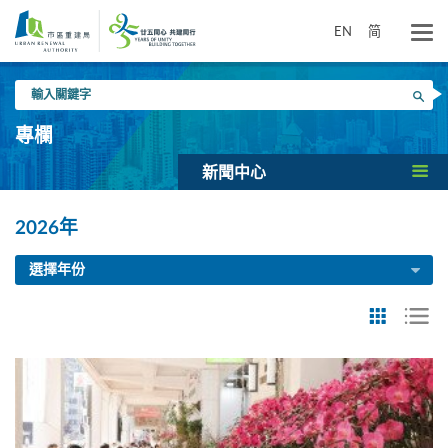
跳
到
EN
简
主
要
輸
內
搜尋
入
容
關
專欄
鍵
字
新聞中心
2026年
選擇年份