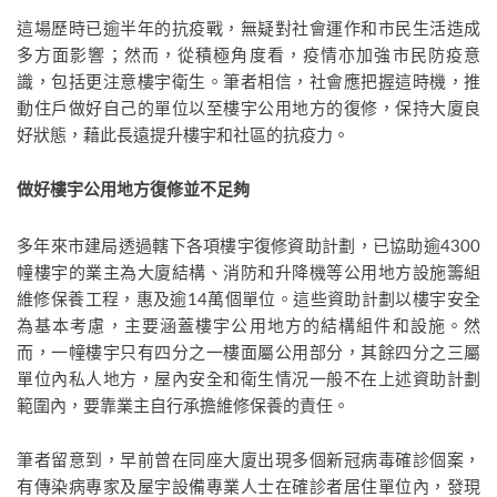
這場歷時已逾半年的抗疫戰，無疑對社會運作和市民生活造成
多方面影響；然而，從積極角度看，疫情亦加強市民防疫意
識，包括更注意樓宇衛生。筆者相信，社會應把握這時機，推
動住戶做好自己的單位以至樓宇公用地方的復修，保持大廈良
好狀態，藉此長遠提升樓宇和社區的抗疫力。
做好樓宇公用地方復修並不足夠
多年來市建局透過轄下各項樓宇復修資助計劃，已協助逾4300
幢樓宇的業主為大廈結構、消防和升降機等公用地方設施籌組
維修保養工程，惠及逾14萬個單位。這些資助計劃以樓宇安全
為基本考慮，主要涵蓋樓宇公用地方的結構組件和設施。然
而，一幢樓宇只有四分之一樓面屬公用部分，其餘四分之三屬
單位內私人地方，屋內安全和衛生情况一般不在上述資助計劃
範圍內，要靠業主自行承擔維修保養的責任。
筆者留意到，早前曾在同座大廈出現多個新冠病毒確診個案，
有傳染病專家及屋宇設備專業人士在確診者居住單位內，發現