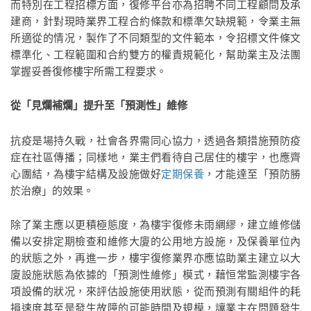
而特別在工程招標方面，復修平台亦為招聘不同工程顧問及承
建商，針對現時業界工程合約條款和標準欠缺規範，令業主無
所適從的情况，製作了不同類型的文件範本，令招標文件條文
標準化、工程範圍和合約雙方的權責規範化，幫助業主及法團
掌握妥善復修樓宇所需工程要求。
從「見爛補爛」提升至「預測性」維修
抗疫是場持久戰，社會各界需同心協力，透過各類措施預防疫
症在社區傳播；同樣地，業主們看待自己居住的樓宇，也應齊
心團結，為樓宇結構及設施做好
定期保養
，才能達至「預防勝
於治療」的效果。
除了業主應以更積極態度，為樓宇復修未雨綢繆，建立維修儲
備以安排定期檢查和維修大廈的公用地方設施，及保養單位內
的狀態之外，再進一步，樓宇復修業界亦應協助業主建立以大
廈設施狀態為依據的「預測性維修」模式，藉恒常監測樓宇各
項設備的狀况，來評估設施使用狀態，從而預測有關組件的耗
損速度甚至是發生故障的可能時間及規模，讓業主在問題發生