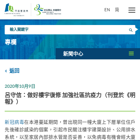
跳
到
EN
简
主
要
輸
內
搜尋
入
容
關
專欄
鍵
字
新聞中心
返回
2020年10月9日
呂守信：做好樓宇復修 加強社區抗疫力（刊登於《明
報》）
新冠病毒
在本港蔓延期間，曾出現同一幢大廈上下層單位住戶
先後確診感染的個案，引起市民關注樓宇建築設計、公用排水
系統，以至家居內部排水管是否妥善，以免病毒有機會經大廈