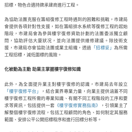
招標，物色合適持牌承建商進行工程。
為協助法團克服在籌組復修工程時遇到的困難和挑戰，市建局
會提供各項針對性支援，如在籌組排水系統等復修工程的起始
階段，市建局會為參與樓宇復修資助計劃的法團委派獨立顧
問，協助評估大廈狀况，並向法團提供維修建議。除技術支
援，市建局亦會協助法團或業主組織，透過
「招標妥」
為所需
工程招標，減低圍標的風險。
化被動為主動 助業主掌握樓宇復修知識
此外，為全面提升業主對樓宇復修的認識，市建局去年設立
「樓宇復修平台」
，結合業界專業力量，向業主提供涵蓋不同
樓宇復修工程所需的專業知識、有關不同工程階段的工序和要
求等資訊，包括提供一套
《樓宇復修實務指南》
，引領業主了
解整個樓宇復修流程，包括工程顧問的角色、如何制定其服務
範圍、安排公平公開招標程序和進行回標分析等。