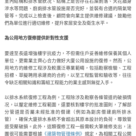
室內結構和排水管狀况、結構上是否存在石屎剝落、天花牆身
滲水等問題、廚廁排水管設施是否完好，並裝有合適的隔氣彎
管等。完成以上檢查後，顧問會向業主提供維修建議，鼓勵他
們為單位進行適切維修，提升家居安全及衛生水平。
為公用地方復修提供針對性支援
要達至長遠增強樓宇抗疫力，不但需住戶妥善維修保養其個人
單位，更需業主齊心合力做好大廈公用設施的復修。然而，公
用地方的維修工程涉及較廣泛專業範疇，包括勘察檢驗、工程
招標、草擬聘用承建商的合約，以至工程監管和驗收等，往往
令缺乏相關知識和籌組工程能力的業主感到無從入手。
以排水系統復修工程為例，工程除涉及勘察各條管道的破損情
况，以釐定維修工程範圍，還要核對樓宇的批准圖則，了解部
分管道是否屬未經批准的僭建（例如為劏房僭建廁所排水
管），確保大廈排水系統不會超出其原本設計的負荷，導致管
道受壓破損。此外，這類復修工程一般需較大筆維修支出，法
團很可能需要根據
《建築物管理條例》
規定，為相關工程公開