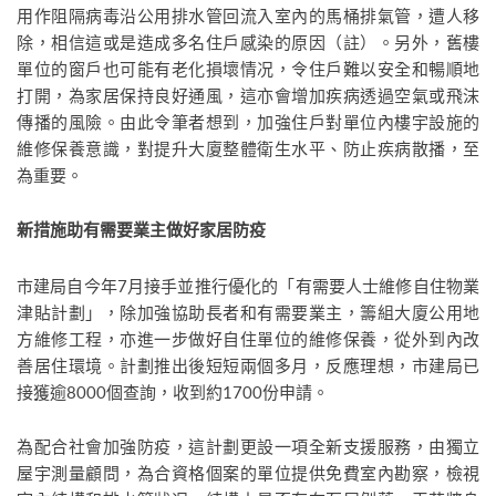
用作阻隔病毒沿公用排水管回流入室內的馬桶排氣管，遭人移
除，相信這或是造成多名住戶感染的原因（註）。另外，舊樓
單位的窗戶也可能有老化損壞情况，令住戶難以安全和暢順地
打開，為家居保持良好通風，這亦會增加疾病透過空氣或飛沫
傳播的風險。由此令筆者想到，加強住戶對單位內樓宇設施的
維修保養意識，對提升大廈整體衛生水平、防止疾病散播，至
為重要。
新措施助有需要業主做好家居防疫
市建局自今年7月接手並推行優化的「有需要人士維修自住物業
津貼計劃」，除加強協助長者和有需要業主，籌組大廈公用地
方維修工程，亦進一步做好自住單位的維修保養，從外到內改
善居住環境。計劃推出後短短兩個多月，反應理想，市建局已
接獲逾8000個查詢，收到約1700份申請。
為配合社會加強防疫，這計劃更設一項全新支援服務，由獨立
屋宇測量顧問，為合資格個案的單位提供免費室內勘察，檢視