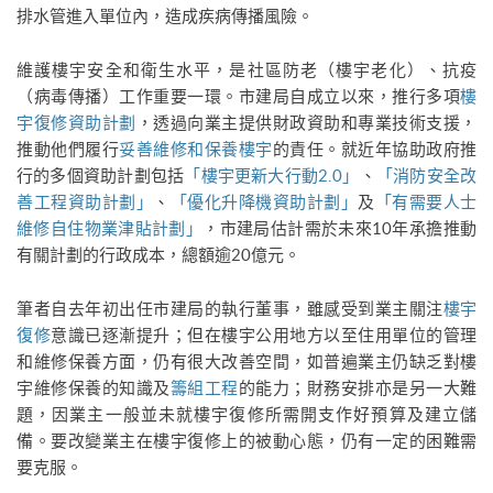
排水管進入單位內，造成疾病傳播風險。
維護樓宇安全和衛生水平，是社區防老（樓宇老化）、抗疫
（病毒傳播）工作重要一環。市建局自成立以來，推行多項
樓
宇復修資助計劃
，透過向業主提供財政資助和專業技術支援，
推動他們履行
妥善維修和保養樓宇
的責任。就近年協助政府推
行的多個資助計劃包括
「樓宇更新大行動2.0」
、
「消防安全改
善工程資助計劃」
、
「優化升降機資助計劃」
及
「有需要人士
維修自住物業津貼計劃」
，市建局估計需於未來10年承擔推動
有關計劃的行政成本，總額逾20億元。
筆者自去年初出任市建局的執行董事，雖感受到業主關注
樓宇
復修
意識已逐漸提升；但在樓宇公用地方以至住用單位的管理
和維修保養方面，仍有很大改善空間，如普遍業主仍缺乏對樓
宇維修保養的知識及
籌組工程
的能力；財務安排亦是另一大難
題，因業主一般並未就樓宇復修所需開支作好預算及建立儲
備。要改變業主在樓宇復修上的被動心態，仍有一定的困難需
要克服。