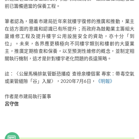
前已籌備適當的保養工程。
筆者認為，隨着市建局近年來就樓宇復修的推廣和推動，業主
在這方面的意識和認識已有所提升；而政府為鼓勵業主籌組大
廈維修工程及提升樓宇公用設施安全的資助，亦十分「到
位」。未來，各界應更積極向不同樓宇類別和樓齡的大廈業
主，推廣定期檢查和保養，以至預測性維修的概念，並制定相
關執行機制，這才是針對樓宇老化問題的長遠策略。
註：〈公屋馬桶排氣管斷恐播疫 查祿泉樓個案 專家：帶毒空氣
或渠管縫隙「谷」入屋〉，2020年7月6日，
《明報》
作者是市建局執行董事
​呂守信