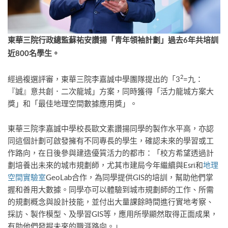
東華三院行政總監蘇祐安讚揚「青年領袖計劃」過去6
年共培訓
近
800名
學生。
2
經過複選評審，東華三院李嘉誠中學團隊提出的「3
=九：
『誠』意共創．二次龍城」方案，同時獲得「活力龍城方案大
獎」和「最佳地理空間數據應用獎」。
東華三院李嘉誠中學校長歐文素讚揚同學的製作水平高，亦認
同這個計劃可啟發擁有不同專長的學生，確認未來的學習或工
作路向，在日後參與建造優質活力的都市：「校方希望透過計
劃培養出未來的城市規劃師，尤其市建局今年繼續與Esri和
地理
空間實驗室
GeoLab合作，為同學提供GIS的培訓，幫助他們掌
握和善用大數據。同學亦可以體驗到城市規劃師的工作、所需
的規劃概念與設計技能，並付出大量課餘時間進行實地考察、
採訪、製作模型、及學習GIS等，應用所學顯然取得正面成果，
有助他們發掘未來的職涯路向。」