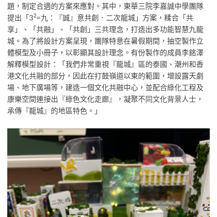
題，制定合適的方案來應對。其中，東華三院李嘉誠中學團隊
2
提出「3
=九：『誠』意共創．二次龍城」方案，糅合「共
享」、「共融」、「共創」三共理念，打造出多功能智慧九龍
城。為了將設計方案呈現，團隊特意在暑假期間，抽空製作立
體模型及小冊子，以彰顯其設計理念。有份製作的成員李銘澤
解釋模型設計：「我們非常重視『龍城』區的泰國、潮州和香
港文化共融的部分，因此在打鼓嶺道以東的範圍，增設露天劇
場、地下廣場等，建造一個文化共融中心，並配合綠化工程及
康樂空間連接出『綠色文化走廊』，凝聚不同文化背景人士，
承傳『龍城』的地區特色。」