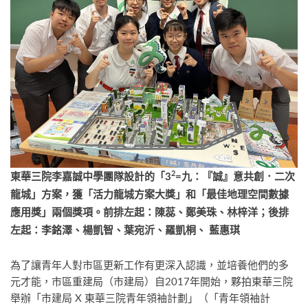
2
東華三院李嘉誠中學團隊設計的「
3
=
九：『誠』意共創．二次
龍城」方案，獲「活力龍城方案大獎」和「最佳地理空間數據
應用獎」兩個獎項。前排左起：陳蕊、鄭美珠、林梓洋；後排
左起：李銘澤、楊凱智、葉宛沂、羅凱桐、
藍惠琪
為了讓青年人對市區更新工作有更深入認識，並培養他們的多
元才能，市區重建局（市建局）自2017年開始，夥拍東華三院
舉辦「市建局 X 東華三院青年領袖計劃」（「青年領袖計