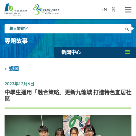
跳
到
EN
简
主
要
輸
內
搜尋
入
容
關
專題故事
鍵
字
新聞中心
返回
2023年12月6日
中學生運用「融合策略」更新九龍城 打造特色宜居社
區