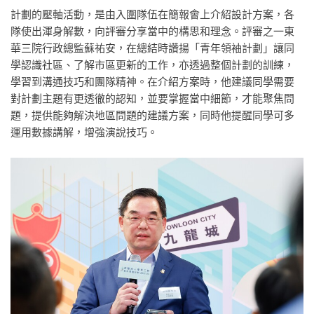
計劃的壓軸活動，是由入圍隊伍在簡報會上介紹設計方案，各
隊使出渾身解數，向評審分享當中的構思和理念。評審之一東
華三院行政總監蘇祐安，在總結時讚揚「青年領袖計劃」讓同
學認識社區、了解市區更新的工作，亦透過整個計劃的訓練，
學習到溝通技巧和團隊精神。在介紹方案時，他建議同學需要
對計劃主題有更透徹的認知，並要掌握當中細節，才能聚焦問
題，提供能夠解決地區問題的建議方案，同時他提醒同學可多
運用數據講解，增強演說技巧。