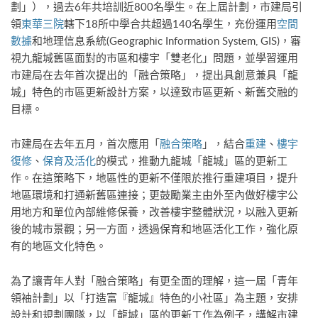
劃」），過去6年共培訓近800名學生。在上屆計劃，市建局引
領
東華三院
轄下18所中學合共超過140名學生，充份運用
空間
數據
和地理信息系統(Geographic Information System, GIS)，審
視九龍城舊區面對的市區和樓宇「雙老化」問題，並學習運用
市建局在去年首次提出的「融合策略」，提出具創意兼具「龍
城」特色的市區更新設計方案，以達致市區更新、新舊交融的
目標。
市建局在去年五月，首次應用「
融合策略
」，結合
重建
、
樓宇
復修
、
保育及活化
的模式，推動九龍城「龍城」區的更新工
作。在這策略下，地區性的更新不僅限於推行重建項目，提升
地區環境和打通新舊區連接；更鼓勵業主由外至內做好樓宇公
用地方和單位內部維修保養，改善樓宇整體狀況，以融入更新
後的城市景觀；另一方面，透過保育和地區活化工作，強化原
有的地區文化特色。
為了讓青年人對「融合策略」有更全面的理解，這一屆「青年
領袖計劃」以「打造富『龍城』特色的小社區」為主題，安排
設計和規劃團隊，以「龍城」區的更新工作為例子，講解市建