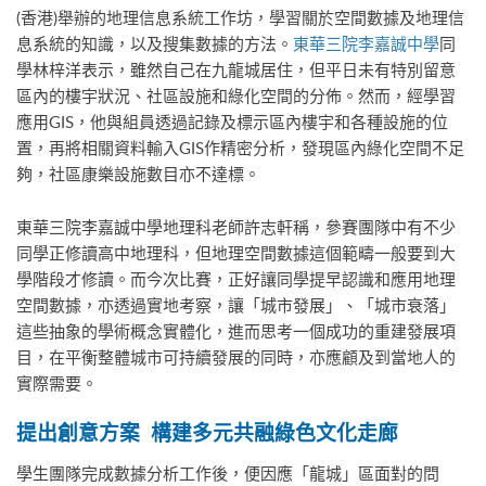
(香港)舉辦的地理信息系統工作坊，學習關於空間數據及地理信
息系統的知識，以及搜集數據的方法。
東華三院李嘉誠中學
同
學林梓洋表示，雖然自己在九龍城居住，但平日未有特別留意
區內的樓宇狀況、社區設施和綠化空間的分佈。然而，經學習
應用GIS，他與組員透過記錄及標示區內樓宇和各種設施的位
置，再將相關資料輸入GIS作精密分析，發現區內綠化空間不足
夠，社區康樂設施數目亦不達標。
東華三院李嘉誠中學地理科老師許志軒稱，參賽團隊中有不少
同學正修讀高中地理科，但地理空間數據這個範疇一般要到大
學階段才修讀。而今次比賽，正好讓同學提早認識和應用地理
空間數據，亦透過實地考察，讓「城市發展」、「城市衰落」
這些抽象的學術概念實體化，進而思考一個成功的重建發展項
目，在平衡整體城市可持續發展的同時，亦應顧及到當地人的
實際需要。
提出創意方案 構建多元共融綠色文化走廊
學生團隊完成數據分析工作後，便因應「龍城」區面對的問