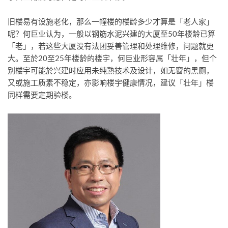
旧楼易有设施老化，那么一幢楼的楼龄多少才算是「老人家」
呢？何巨业认为，一般以钢筋水泥兴建的大厦至50年楼龄已算
「老」，若这些大厦没有法团妥善管理和处理维修，问题就更
大。至於20至25年楼龄的楼宇，何巨业形容属「壮年」，但个
别楼宇可能於兴建时应用未纯熟技术及设计，如无窗的黑厕，
又或施工质素不稳定，亦影响楼宇健康情况，建议「壮年」楼
同样需要定期验楼。