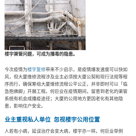
楼宇渠管问题，可成为播毒的隐患。
今次疫情为
楼宇复修
带来不少启示，是疫情爆发速度可以快如
风，但大厦维修流程涉及业主必须按大厦公契和现行法规等程
序而行，确保筹组大厦维修流程公平公正，并非即时可以「临
急抱佛脚」开展工程。何巨业在疫情期间，留意到老化的渠管
系统有机会成播疫途径；大厦的公用地方更因老化有其他隐
患，影响住户安全。
业主重视私人单位 忽视
楼宇公用位置
人若有小病，延误治疗会变大病，楼宇亦一样。何巨业举例