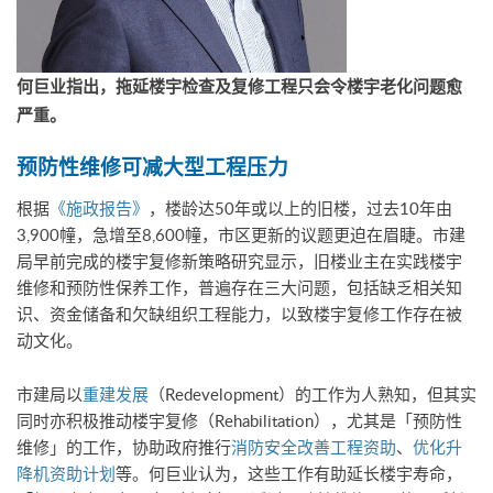
何巨业指出，拖延楼宇检查及复修工程只会令楼宇老化问题愈
严重。
预防性维修可减大型工程压力
根据
《施政报告》
，楼龄达50年或以上的旧楼，过去10年由
3,900幢，急增至8,600幢，市区更新的议题更迫在眉睫。市建
局早前完成的楼宇复修新策略研究显示，旧楼业主在实践楼宇
维修和预防性保养工作，普遍存在三大问题，包括缺乏相关知
识、资金储备和欠缺组织工程能力，以致楼宇复修工作存在被
动文化。
市建局以
重建发展
（Redevelopment）的工作为人熟知，但其实
同时亦积极推动​​楼宇复修（Rehabilitation），尤其是「预防性
维修」的工作，协助政府推行
消防安全改善工程资助
、
优化升
降机资助计划
等。何巨业认为，这些工作有助延长楼宇寿命，