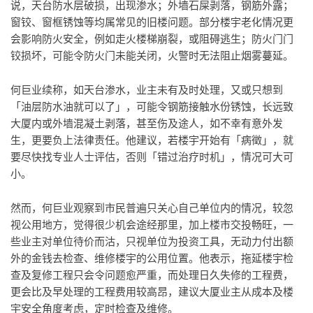
说，天台防水层破损，出现渗水；外墙石屎剥落，钢筋外露；
窗铰、窗框锈蚀等均属常见的旧楼问题。部分楼宇老化情况更
会影响防火安全，例如走火楼梯崩裂，或阻碍逃生；防火门门
铰损坏，可能令防火门未能关闭，火警时无法阻止烟雾蔓延。
何巨业续称，如天台渗水，业主未有及时处理，又或只想到
「油层防水油就可以了」，可能令钢筋接触水份锈蚀，长远致
大厦内或外墙混凝土剥落，甚至伤及途人，如不幸有意外发
生，更要负上法律责任。他建议，若楼宇开始有「病徵」，就
要尽快找专业人士评估，否则「错过治疗时机」，情况可大可
小。
然而，何巨业观察到市民普遍只关心自己单位内的情况，较忽
视公用地方，觉得很少机会途经那里，加上楼市交投畅旺，一
些业主对单位待价而沽，只视单位为投资工具，无动力付出额
外的金钱去检查、维修楼宇的公用位置。他表示，拖延楼宇检
查及复修工程只会令问题愈严重，而处理日久失修的工程费，
更会比及早处理的工程费用较高昂，建议大厦业主从成本及楼
宇安全角度考虑，定时检查及维修。