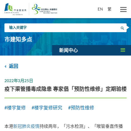
跳
到
EN
繁
主
要
输
内
搜寻
入
容
关
市建知多点
键
字
新闻中心
返回
2022年3月25日
疫下渠管播毒成隐患 專家倡「预防性维修」定期验楼
#楼宇复修
#楼宇复修研究
#预防性维修
本港
新冠肺炎疫情
持续两年，「污水检测」、「喉管垂直传播