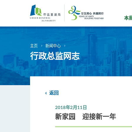
跳
到
主
本
要
内
容
主页
新闻中心
行政总监网志
返回
2018年2月11日
新家园 迎接新一年