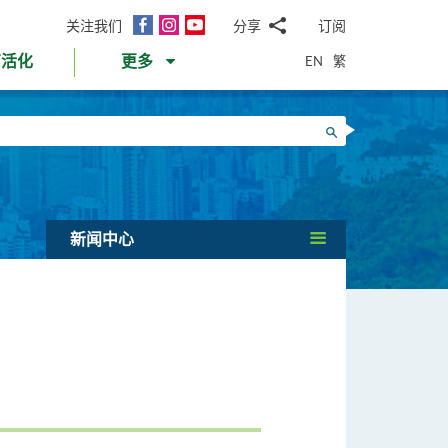
面
Instagram
YouTube
关注我们
分享
订阅
电
书
邮
EN
繁
育活化
更多
WhatsApp
微
面
信
Twitter
搜寻
书
LinkedIn
微
博
新闻中心