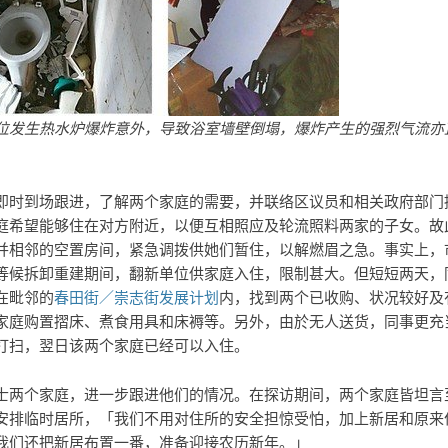
位发生热水炉爆炸意外，导致浴室墙壁倒塌，爆炸产生的强烈气流亦
即时到场跟进，了解两个家庭的需要，并联络区议员和相关政府部门
庭希望能够住在对方附近，以便互相照应及轮流照料两家的子女。故
并相邻的空置房间，紧急调拨供她们暂住，以解燃眉之急。事实上，
等候拆卸重建期间，翻新单位供家庭入住，限制甚大。但短短两天，
在毗邻的
春田街／崇志街发展计划
内，找到两个已收购、状况较好及
家庭购置摺床、煮食用具和床褥等。另外，由於无人送货，同事更充
打扫，翌日该两个家庭已经可以入住。
士两个家庭，进一步跟进他们的情况。在探访期间，两个家庭皆坦言
安排临时居所，「我们不用对住所的安全担惊受怕，加上新居和原来
我们还把新居布置一番，准备迎接农历新年。」