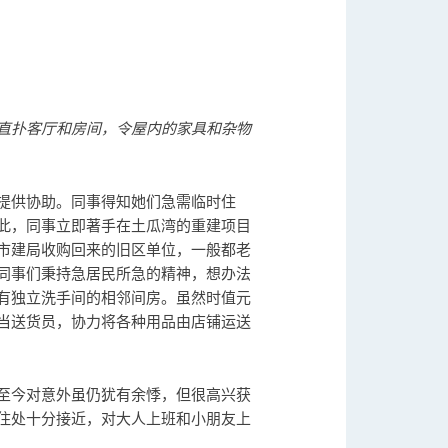
直扑客厅和房间，令屋内的家具和杂物
提供协助。同事得知她们急需临时住
此，同事立即著手在土瓜湾的重建项目
市建局收购回来的旧区单位，一般都老
同事们秉持急居民所急的精神，想办法
有独立洗手间的相邻间房。虽然时值元
当送货员，协力将各种用品由店铺运送
至今对意外虽仍犹有余悸，但很高兴获
住处十分接近，对大人上班和小朋友上