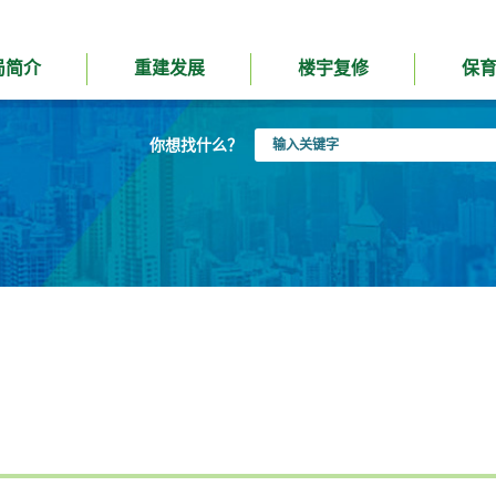
局简介
重建发展
楼宇复修
保
输
你想找什么？
入
关
键
字