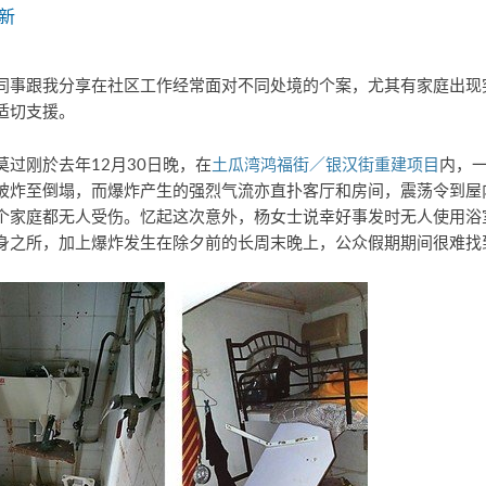
新
同事跟我分享在社区工作经常面对不同处境的个案，尤其有家庭出现
适切支援。
过刚於去年12月30日晚，在
土瓜湾鸿福街／银汉街重建项目
内，
被炸至倒塌，而爆炸产生的强烈气流亦直扑客厅和房间，震荡令到屋
个家庭都无人受伤。忆起这次意外，杨女士说幸好事发时无人使用浴
身之所，加上爆炸发生在除夕前的长周末晚上，公众假期期间很难找