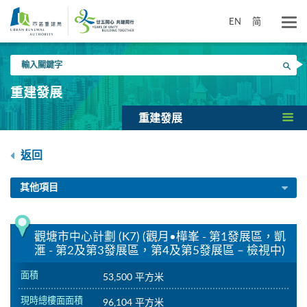
跳
到
EN
简
主
要
輸
內
搜尋
入
容
關
重建發展
鍵
字
重建發展
返回
其他項目
觀塘市中心計劃 (K7) (觀月•樺峯 - 第1發展區，凱
滙 - 第2及第3發展區，第4及第5發展區 – 檢視中)
面積
53,500 平方米
現時總樓面面積
96,104 平方米