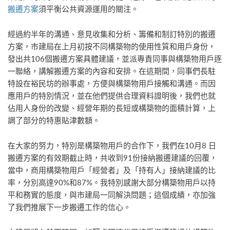
搬遷方案
須平衡公共資源運用的關注。
經過約半年的溝通、意見收集和分析、籌備和制訂特別的搬遷
方案，市建局在上月初按不同構築物的使用性質和用戶身份，
發出共106個搬遷方案具體建議，並派專責同事與構築物用戶逐
一聯絡，講解搬遷方案的內容和安排。在這期間，同事們長駐
特設在裕民坊的辦事處，方便與構築物用戶接觸和溝通。而因
應用戶的特別情況，並在他們提供合理資料證明後，我們也就
佔用人身份的改變、經營年期的長短或構築物的面積計算，上
調了部分的特惠貼津數額。
在大家的努力，特別是構築物用戶的合作下，我們在10月8 日
搬遷方案的有效期截止時，共收到91份接納搬遷建議的回覆，
當中，商用構築物用戶「經營者」及「持有人」接納建議的比
率，分別高達90%和87%。我特別感謝大部分構築物用戶以持
平和務實的態度，與市建局一同解決問題；這個成績，亦加強
了我們推展下一步搬遷工作的信心。