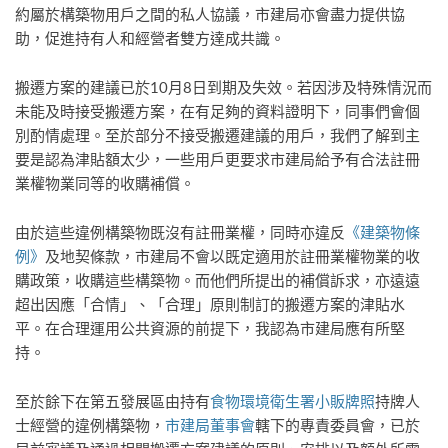
約屬於構築物用戶之間的私人協議，市建局亦會盡力提供協
助，促進持有人和經營者雙方達成共識。
搬遷方案的建議已於10月8日到期及失效。若因涉及特殊情況而
未能及時接受搬遷方案，在有足夠的資料證明下，同事們會個
別酌情處理。至於部分不接受搬遷建議的用戶，我們了解到主
要是認為津貼額太少，一些用戶更要求市建局給予有合法註冊
業權物業同等的收購補償。
由於這些違例構築物既沒有註冊業權，同時亦違反
《建築物條
例》
及地契條款，市建局不會以既定適用於註冊業權物業的收
購政策，收購這些構築物。而他們所提出的補償訴求，亦遠遠
超出因應「合情」、「合理」原則制訂的搬遷方案的津貼水
平。在合理運用公共資源的前提下，我認為市建局應有所堅
持。
至於餘下在第五發展區由持有
食物環境衛生署
小販牌照
持牌人
士經營的違例構築物，
市建局董事會
轄下的專責委員會，已於