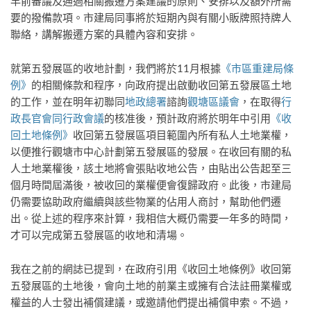
早前審議及通過相關搬遷方案建議的原則、安排以及額外所需
要的撥備款項。市建局同事將於短期內與有關小販牌照持牌人
聯絡，講解搬遷方案的具體內容和安排。
就第五發展區的收地計劃，我們將於11月根據
《市區重建局條
例》
的相關條款和程序，向政府提出啟動收回第五發展區土地
的工作，並在明年初聯同
地政總署
諮詢
觀塘區議會
，在取得
行
政長官會同行政會議
的核准後，預計政府將於明年中引用
《收
回土地條例》
收回第五發展區項目範圍內所有私人土地業權，
以便推行觀塘市中心計劃第五發展區的發展。在收回有關的私
人土地業權後，該土地將會張貼收地公告，由貼出公告起至三
個月時間屆滿後，被收回的業權便會復歸政府。此後，市建局
仍需要協助政府繼續與該些物業的佔用人商討，幫助他們遷
出。從上述的程序來計算，我相信大概仍需要一年多的時間，
才可以完成第五發展區的收地和清場。
我在之前的網誌已提到，在政府引用《收回土地條例》收回第
五發展區的土地後，會向土地的前業主或擁有合法註冊業權或
權益的人士發出補償建議，或邀請他們提出補償申索。不過，