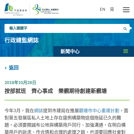
跳
到
EN
简
主
要
輸
內
搜尋
入
容
關
行政總監網誌
鍵
字
新聞中心
返回
2018年10月28日
按部就班 齊心事成 樂觀期待創建新觀塘
今年3月，我在
網誌
提到市建局在推展
觀塘市中心重建計劃
，面
對第五發展區私人土地上存在違例構築物這個拖延已久的難
題，必須要開誠布公地與構築用戶同行、加強溝通，在明白構
築用戶的訴求、作合情和合理的處理之餘，也須要回應社會對