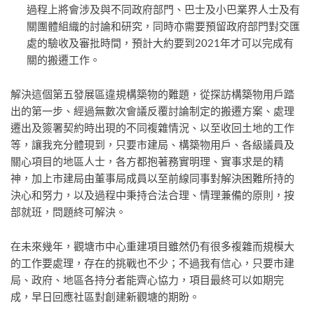
過程上將會涉及與不同政府部門、巴士及小巴業界人士及有
關團體組織的討論和研究，同時亦需要預留政府部門對交匯
處的驗收及審批時間，預計大約要到2021年才可以完成有
關的搬遷工作。
解決這個第五發展區違規構築物的難題，從探訪構築物用戶踏
出的第一步、經過無數次會議反覆討論制定的搬遷方案、處理
遷出及簽署契約時出現的不同複雜情況、以至收回土地的工作
等，讓我充分體現到，只要市建局、構築物用戶、各級議員及
關心項目的地區人士，各方都抱著務實明理、實事求是的精
神，加上市建局由董事局成員以至前線同事對解決困難所持的
決心和努力，以及過程中秉持合法合理、情理兼備的原則，按
部就班，問題終可解決。
在未來幾年，觀塘市中心重建項目雖然仍有很多複雜而規模大
的工作要處理，存在的挑戰也不少；不過我有信心，只要市建
局、政府、地區各持分者能齊心協力，項目最終可以如期完
成，早日回應社區對創建新觀塘的期盼。