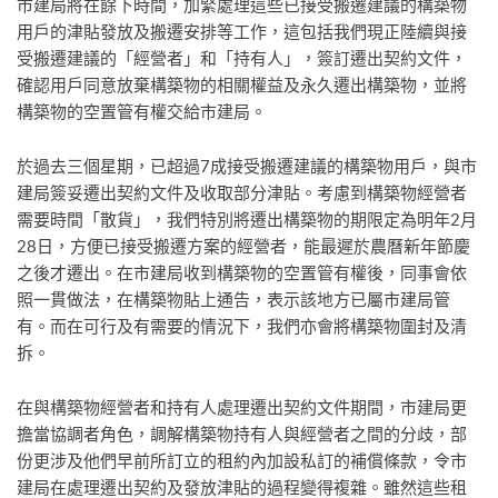
市建局將在餘下時間，加緊處理這些已接受搬遷建議的構築物
用戶的津貼發放及搬遷安排等工作，這包括我們現正陸續與接
受搬遷建議的「經營者」和「持有人」，簽訂遷出契約文件，
確認用戶同意放棄構築物的相關權益及永久遷出構築物，並將
構築物的空置管有權交給市建局。
於過去三個星期，已超過7成接受搬遷建議的構築物用戶，與市
建局簽妥遷出契約文件及收取部分津貼。考慮到構築物經營者
需要時間「散貨」，我們特別將遷出構築物的期限定為明年2月
28日，方便已接受搬遷方案的經營者，能最遲於農曆新年節慶
之後才遷出。在市建局收到構築物的空置管有權後，同事會依
照一貫做法，在構築物貼上通告，表示該地方已屬市建局管
有。而在可行及有需要的情況下，我們亦會將構築物圍封及清
拆。
在與構築物經營者和持有人處理遷出契約文件期間，市建局更
擔當協調者角色，調解構築物持有人與經營者之間的分歧，部
份更涉及他們早前所訂立的租約內加設私訂的補償條款，令市
建局在處理遷出契約及發放津貼的過程變得複雜。雖然這些租