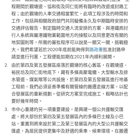
程期間於觀塘道、協和街及同仁街將有臨時的改道或封路工
程；由於觀塘的人車交通相當繁忙，此項工程涉及的時間和
工作，包括與相關政府部門共同擬備永久及中期臨時安排的
交通評估報告、制定臨時交通人流安排的方案、與港鐵商討
行人系統與屬港鐵物業範圍地方的接駁以及同意更改有關的
地契圖則等，所需的審批程序可以說是一關又一關，挑戰極
大。我們希望若於2020年底前能夠得到
路政署
批准封路申
請並進行刊憲，工程便能如期在2021年內順利展開。
由於第四及第五發展區座落於觀塘的核心舊區，在觀塘道、
裕民坊及同仁街地底下，藏有多條高壓電纜、大型輸水及排
水管道、煤氣喉等公共設施，於第四及第五發展區進行地基
工程前，我們必須妥善準備有關管線的搬遷走線方案，以配
合發展區的重新規劃。從研究方案至完成施工，粗略估計也
要好幾年時間。
市中心重建的另一項重要建設，是興建一個公共運輸交匯
處，將大部份於第四及第五發展區內的多條巴士線及小巴
站，重置到將來設於第二及第三發展區內的大型公共運輸交
匯處，為居民提供更集中及舒適的乘車、候車環境。在搬遷