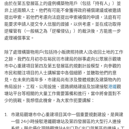
由於在第五發展區上的違例構築物用戶（包括「持有人」）並
非上述兩類人士，他們有可能不會獲得政府補償建議或被邀請
提出申索。若他們考慮向法庭提出申索補償的申請，法庭有可
能要求申請人提交令人信服的證據，以供考慮，並在成功取得
逆權管有（一般稱之為「逆權侵佔」）的裁決後，方能進一步
處理補償事宜。
除了處理構築物用戶(包括持小販牌照持牌人)及收回土地的工作
之餘，我們在月初亦在裕民坊市建局的辦事處向公眾展示觀塘
市中心重建項目第四及第五發展區的規劃計設模型，向參觀的
市民和關注項目的人士講解當中各個細節，並聽取他們的意
見。在未來的兩年多，市建局尚有涉及整體規劃及建築物內的
佈局設計、工程、公用設施、道路網絡建設及加建接駁
港鐵
觀
塘站平台等相關的大量工作需要籌備和進行，當中將會面對不
少的挑戰。我想借此機會，為大家作扼要講解：
市建局觀塘市中心重建項目其中一個重要規劃建設，是興建
一個 24小時接駁港鐵觀塘站及第四發展區的大型行人連接
系統，藉此優化現時觀塘站A出口及C出口與舊區的連接。工