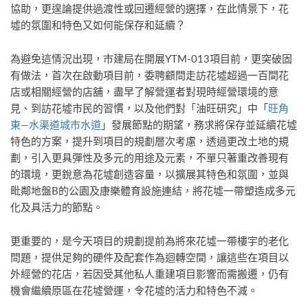
協助，更遑論提供過渡性或回遷經營的選擇，在此情景下，花
墟的氛圍和特色又如何能保存和延續？
為避免這情況出現，市建局在開展YTM-013項目前，更突破固
有做法，首次在啟動項目前，委聘顧問走訪花墟超過一百間花
店或相關經營的店舖，盡早了解營運者對現時經營環境的意
見、到訪花墟市民的習慣，以及他們對「油旺研究」中「
旺角
東—水渠道城市水道
」發展節點的期望，務求將保存並延續花墟
特色的方案，提升到項目的規劃層次考慮，透過更改土地的規
劃，引入更具彈性及多元的用途及元素，不單只著重改善現有
的環境，更銳意為花墟創造容量，以擴展其特色和氛圍，並與
毗鄰地盤B的公園及康樂體育設施連結，將花墟一帶塑造成多元
化及具活力的節點。
更重要的，是今天項目的規劃提前為將來花墟一帶樓宇的老化
問題，提供足夠的硬件及配套作為迴轉空間，讓這些在項目以
外經營的花店，若因受其他私人重建項目影響而需搬遷，仍有
機會繼續原區在花墟營運，令花墟的活力和特色不減。