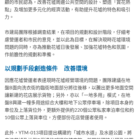
顧的市民認為，改善花墟周邊公共空間的設計、塑造「賞花熱
點」及增加更多元化的經濟活動，有助提升花墟的特色和吸引
力。
市建局團隊根據調查結果，在項目的規劃和設計階段，仔細考
慮營運者和市民的意見，並以此為目標，在解決現時花墟環境
問題的同時，亦為推動花墟日後發展、加強花墟特色和氛圍，
作前膽性的規劃和準備。
以規劃手段創造條件
改善環境
因應花墟營運者表達現時花墟經營環境的問題，團隊建議在地
盤B面向洗衣街的臨街地面部分將往後移，以騰出更多地面空間
讓新建的花店展示貨物；另外，亦以「一地多用」模式，在地
盤B興建一幢多用途綜合大樓和地下公眾停車場，除項目本身的
車位及上落貨位外，更額外提供約220個公眾私家車泊車位和約
10個公眾上落貨車位，方便部份花店營運者使用。
此外，YTM-013項目提出構建的「城市水道」及水道公園，將