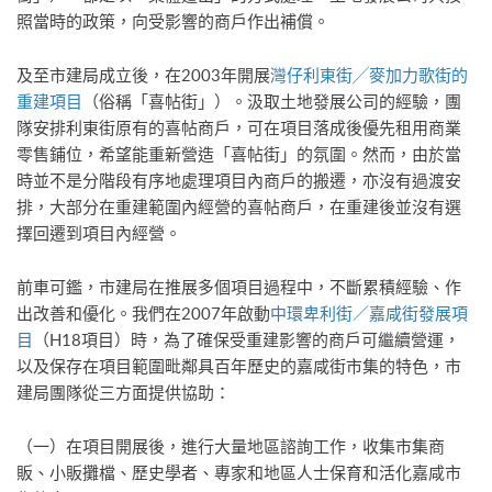
照當時的政策，向受影響的商戶作出補償。
及至市建局成立後，在2003年開展
灣仔利東街╱麥加力歌街的
重建項目
（俗稱「喜帖街」）。汲取土地發展公司的經驗，團
隊安排利東街原有的喜帖商戶，可在項目落成後優先租用商業
零售鋪位，希望能重新營造「喜帖街」的氛圍。然而，由於當
時並不是分階段有序地處理項目內商戶的搬遷，亦沒有過渡安
排，大部分在重建範圍內經營的喜帖商戶，在重建後並沒有選
擇回遷到項目內經營。
前車可鑑，市建局在推展多個項目過程中，不斷累積經驗、作
出改善和優化。我們在2007年啟動
中環卑利街／嘉咸街發展項
目
（H18項目）時，為了確保受重建影響的商戶可繼續營運，
以及保存在項目範圍毗鄰具百年歷史的嘉咸街市集的特色，市
建局團隊從三方面提供協助：
（一）在項目開展後，進行大量地區諮詢工作，收集市集商
販、小販攤檔、歷史學者、專家和地區人士保育和活化嘉咸市