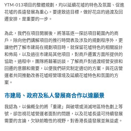
YTM-013項目的整體規劃，均以延續花墟的特色及氛圍、促進
花墟的長遠發展為重心。要達致這目標，做好花店的過渡及回
遷安排，是重要的一步。
為此，我們在項目開展後，將落區逐一探訪項目範圍內的商
戶，除向他們講解項目的推行時間表及涉及的規劃程序外，更
讓他們了解市建局在規劃項目時，就保留花墟特色的相關設計
和佈局，以及過往市建局其他項目，對商戶遷置方面所提供的
協助。過程中，團隊將藉著訪談，了解商戶對過渡經營安排和
回遷的意願和需要，以便我們研究制定適切的方案，與花店營
運者共同推動改善花墟經營環境及延續花墟特色和氛圍的方
案。
市建局
、
政府及私人發展商合作以達願景
我認為，以偏概全的將「重建」與破壞或消滅地區特色劃上等
號，卻忽視花墟營運者面對的問題，以及花墟長遠可持續發展
需要的言論，欠缺前瞻性的視野，對香港長遠發展並無益處。