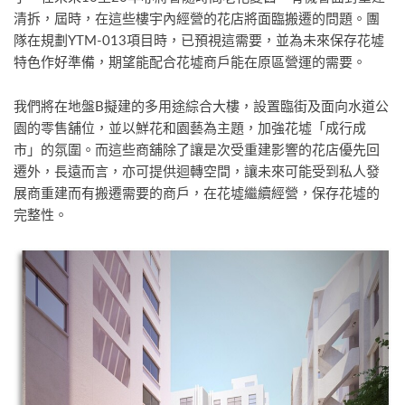
清拆，屆時，在這些樓宇內經營的花店將面臨搬遷的問題。團
隊在規劃YTM-013項目時，已預視這需要，並為未來保存花墟
特色作好準備，期望能配合花墟商戶能在原區營運的需要。
我們將在地盤B擬建的多用途綜合大樓，設置臨街及面向水道公
園的零售舖位，並以鮮花和園藝為主題，加強花墟「成行成
市」的氛圍。而這些商舖除了讓是次受重建影響的花店優先回
遷外，長遠而言，亦可提供迴轉空間，讓未來可能受到私人發
展商重建而有搬遷需要的商戶，在花墟繼續經營，保存花墟的
完整性。