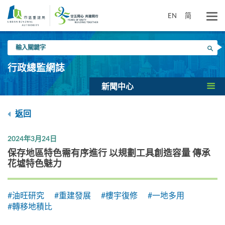
跳
到
EN
简
主
要
輸
內
搜尋
入
容
關
行政總監網誌
鍵
字
新聞中心
返回
2024年3月24日
保存地區特色需有序進行 以規劃工具創造容量 傳承
花墟特色魅力
#油旺研究
#重建發展
#樓宇復修
#一地多用
#轉移地積比