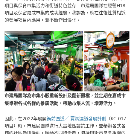
項目與保育市集活力和街道特色並存。市建局團隊在經營H18
項目及保留嘉咸市集的成功經驗，我認為，應在往後性質相近
的發展項目內應用，並不斷作出優化。
市建局團隊為市集小販重新設計及翻新攤檔，並定期在嘉咸市
集舉辦各式各樣的推廣活動，帶動市集人流，增添活力。
因此，在2022年展開
衙前圍道／ 賈炳達道發展計劃
（KC-017
項目）時，市建局團隊進行大量地區諮詢工作，並舉辦各式各
樣的社區參與活動，廣納不同持份者，包括與街市息息相關的