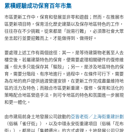
累積經驗成功保育百年市集
市區更新工作中，保育和發展並非零和遊戲；然而，在推展市
區更新項目時，保育活化歷史建築以及保存地區特色的工作，
往往存在不少挑戰，從來都是「說易行難」，必須靠社會大眾
坐言起行並要迎難而上，才能做得到、做得好。
要處理上述工作有兩個途徑：其一，是等待建築物老舊至人去
樓空後，若屬建築特色的保育，便需要處理相關硬件的復修維
護，但大多只能保存其「驅殼」；另一，是涉及地區特色的保
育，需要分階段、有序地進行。過程中，在條件可行下，需要
為在地的商戶提供過渡營運安排，在更新工作完成盡量維持地
區的活力及特色；而融合市區更新重建、復修、保育和活化的
策略配合地區營造手法，則可令地區的特色和氛圍進一步展現
和更一體化。
由市建局前身土地發展公司啟動的
亞皆老街／上海街重建計劃
（俗稱「雀仔街」），以及中環永安街重建項目（俗稱「花布
街」），都是以「集體遷出」的方式處理，土地發展公司只按