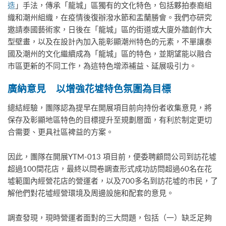
造
」手法，傳承「龍城」區獨有的文化特色，包括夥拍泰裔組
織和潮州組織，在疫情後復辦潑水節和盂蘭勝會。我們亦研究
邀請泰國藝術家，日後在「龍城」區的街道或大廈外牆創作大
型壁畫，以及在設計內加入能彰顯潮州特色的元素，不單讓泰
國及潮州的文化繼續成為「龍城」區的特色，並期望能以融合
市區更新的不同工作，為這特色增添補益、延展吸引力。
廣納意見
以增強花墟特色氛圍為目標
總結經驗，團隊認為提早在開展項目前向持份者收集意見，將
保存及彰顯地區特色的目標提升至規劃層面，有利於制定更切
合需要、更具社區裨益的方案。
因此，團隊在開展YTM-013 項目前，便委聘顧問公司到訪花墟
超過100間花店，最終以問卷調查形式成功訪問超過60名在花
墟範圍內經營花店的營運者，以及700多名到訪花墟的市民，了
解他們對花墟經營環境及周邊設施和配套的意見。
調查發現，現時營運者面對的三大問題，包括（一）缺乏足夠