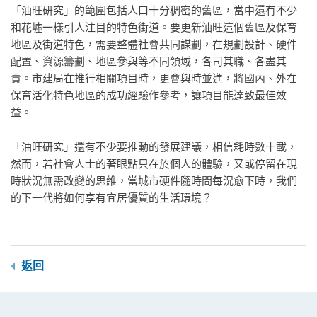
「油旺研究」的範圍包括人口十分稠密的舊區，當中還有不少
和花墟一樣引人注目的特色街道。要更新油旺這個舊區及保育
地區及街道特色，需要整體社會共同謀劃，在規劃設計、硬件
配置、資源籌劃、地區參與等不同領域，各司其職、各盡其
責。市建局在推行相關項目時，更會與時並進，將國內、外在
保育活化特色地區的成功經驗作參考，讓項目能達致最佳效
益。
「油旺研究」還有不少要推動的發展建議，相信耗時數十載，
然而，若社會人士的著眼點只在於個人的體驗，又或停留在現
時狀況無需改變的思維，當城市硬件隨時間每況愈下時，我們
的下一代將如何享有宜居優質的生活環境？
返回