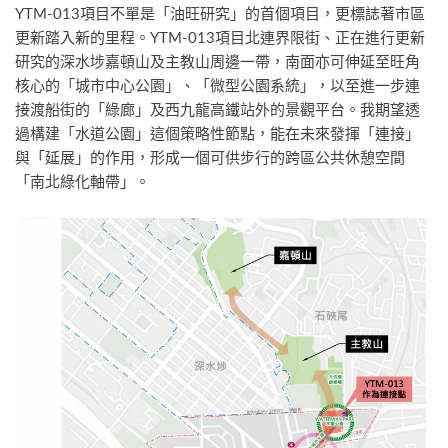
YTM-013項目不單是「油旺研究」的首個項目，更標誌著市區
更新踏入新的里程。YTM-013項目北連界限街、正在進行更新
研究的深水埗嘉頓山及主教山周邊一帶，南面亦可伸延至旺角
核心的「城市中心公園」、「微型公園系統」，以至進一步連
接渡船街的「綠廊」及西九龍高鐵站外的景觀平台。我期望透
過構建「水道公園」這個策略性節點，能在未來發揮「連接」
與「延展」的作用，形成一個可供步行的跨區公共休憩空間
「南北綠化軸帶」。