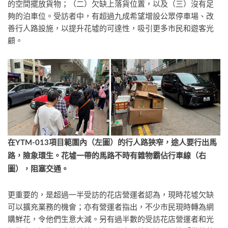
的空間擺放貨物；（二）欠缺上落貨位置，以及（三）沒有足
夠的泊車位。受訪者中，有超過九成希望增設公眾停車場、改
善行人路設施，以提升花墟的可達性，吸引更多市民和遊客光
顧。
在
YTM-013
項目範
圍內（左圖）的行人路狹窄，途人要行出馬
路，險象環生。花墟一帶的馬路不時有雜物霸佔行車線（右
圖），阻塞交通。
更重要的，是超過一半受訪的花店營運者認為，現時花墟欠缺
可以擴充業務的機會；亦有營運者指出，不少市民現時轉為網
購鮮花，令他們生意大減。另有過半數的受訪花店營運者和光