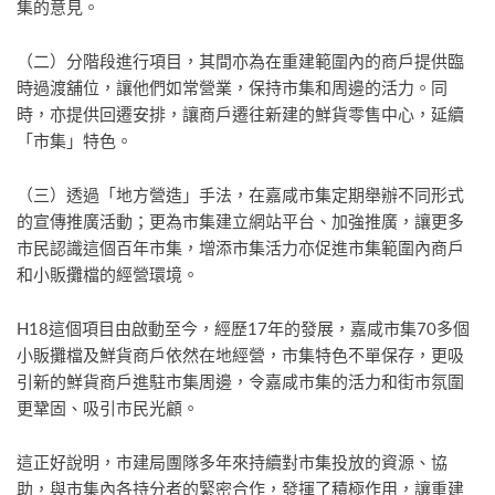
集的意見。
（二）分階段進行項目，其間亦為在重建範圍內的商戶提供臨
時過渡舖位，讓他們如常營業，保持市集和周邊的活力。同
時，亦提供回遷安排，讓商戶遷往新建的鮮貨零售中心，延續
「市集」特色。
（三）透過「地方營造」手法，在嘉咸市集定期舉辦不同形式
的宣傳推廣活動；更為市集建立網站平台、加強推廣，讓更多
市民認識這個百年市集，增添市集活力亦促進市集範圍內商戶
和小販攤檔的經營環境。
H18這個項目由啟動至今，經歷17年的發展，嘉咸市集70多個
小販攤檔及鮮貨商戶依然在地經營，市集特色不單保存，更吸
引新的鮮貨商戶進駐市集周邊，令嘉咸市集的活力和街市氛圍
更鞏固、吸引市民光顧。
這正好說明，市建局團隊多年來持續對市集投放的資源、協
助，與市集內各持分者的緊密合作，發揮了積極作用，讓重建