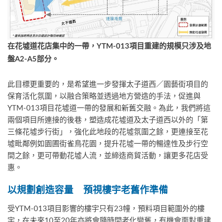
在花墟道花店集中的一帶，
YTM-013
項目重建的規模只涉及地
盤
A2-A5
部分。
此目標更重要的，是希望進一步發揮太子道西／園藝街項目的
保育活化氛圍，以融合策略並透過地方營造的手法，促進與
YTM-013項目花墟道一帶的發展和新舊交融。為此，我們將這
兩個項目所連接的後巷，塑造成花墟道及太子道西以外的「第
三條花墟步行街」，強化此地段的花墟氛圍之餘，更連接至花
墟毗鄰例如園圃街雀鳥花園，提升花墟一帶的暢達性及步行空
間之餘，更可帶動花墟人流，並締造商貿活動，讓更多花店受
惠。
以規劃創造容量
預視樓宇
老舊作準備
受YTM-013項目影響的樓宇只有23幢，預料項目範圍外的樓
宇，在未來10至20年亦將會隨時間老化變舊，有機會面對重建