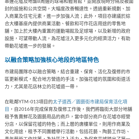
串連花墟及地盤B周邊的球場和體育館，並開放現時分隔及被圍
封的設施和公共空間，大幅度改善暢達性。透過重新規劃、加
入商業及住宅元素，進一步加強人流；此外，項目亦建議於綜
合大樓基座內提供商業活動、餐飲和可作花店用途的零售地
舖，加上於大樓內重置的運動場館及足球場，以及新增的政府
設施，可望帶動人流，為花墟注入更多元化的經濟活力，有助
帶動花墟進一步的發展。
以融合策略加強核心地段的地區特色
市建局團隊亦以融合策略，結合重建、保育、活化及復修的市
區更新模式，配合地方營造的手法，加強花墟的氛圍和街道活
力，尤其是花店林立的花墟道一帶。
在毗鄰YTM-013項目的
太子道西／園藝街市建局保育活化項
目
，自2016年完成保育及復修工作後，我們將臨街大部分地舖
租予售賣鮮花及園藝用品的商戶，當中部分商戶在花墟亦經營
分店，以保留花墟的特色；而上層的唐樓單位，則用作商業及
文化用途，租予不同團體舉行活動，包括花藝、陶藝工作坊、
青年藝術工作坊等，為社區注入活力，為保育花墟踏出了第一