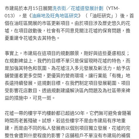
市建局於本月15日展開
洗衣街／花墟道發展計劃
（YTM-
013），是《
油麻地及旺角地區研究
》（「油旺研究」）後，首
個在油旺區開展的市區更新項目。由於項目涉及歷史悠久的花
墟，在項目啟動後，社會有不同意見關注花墟的保育問題，擔
憂重建令花墟失去其特色。
事實上，市建局在這項目的規劃願景，剛好與這些憂慮相反；
在規劃裨益上，我們的目標不單只是保留現時花墟的特色，而
是加強其特色和氛圍、為花墟注入多元發展及新活力，給予店
舖營運者更多空間，更優質的營商環境，讓行業能「有機」地
長遠持續發展。這規劃目標，在我們制定項目發展範圍、項目
受影響花店數目、透過規劃建議解決區內問題及為社區帶來裨
益的措施中，可見一斑。
花墟一帶的樓宇平均樓齡都已超過50年，它們無可避免會隨著
時間而老舊殘破。試想，若這些樓宇不是由市建局有序地重
建，而是由不同的私人發展商以個別項目獨立發展，花墟的完
整性會遭到什麼程度的影響？店舖租戶不單沒有市建局的補償