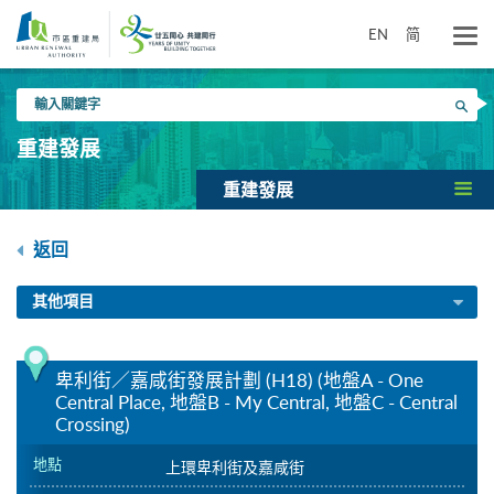
跳
到
EN
简
主
要
輸
內
搜尋
入
容
關
重建發展
鍵
字
重建發展
返回
其他項目
卑利街／嘉咸街發展計劃 (H18) (地盤A - One
Central Place, 地盤B - My Central, 地盤C - Central
Crossing)
地點
上環卑利街及嘉咸街