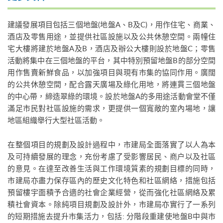
建議發展項目包括三個地盤(地盤A、B及C)，用作住宅、商業、
酒店及零售用途，並提供社區設施以及公共休憩空間。兩幢住
宅大樓將建於地盤A及B，酒店及辦公大樓則設於地盤C；零售
活動將集中在三個地盤的平台，其中特別預留地盤B的部分空間
用作售賣新鮮食品，以加強項目與現有市集的協同作用。廣闊
的公共休憩空間，配合露天廣場及綠化用地，將連貫三個地盤
的中心帶，締造翠綠的環境。設於地盤A的多用途活動會堂不僅
滿足市民對社區設施的需求，更提供一個寬敞的室內場地，讓
地區組織舉行大型社區活動。
在整個項目的規劃及設計過程中，市建局全面落實了以人為本
及可持續發展的理念，充份考慮了受影響居民、商户以及社區
的意見。在達至改善生活與工作環境質素的規劃目標的同時，
市建局亦盡力保存區內的歷史文化特色和社區網絡，措施包括
預留樓宇面積予合適的社會企業經營，從而強化社區網絡及累
積社會資本。除純項目規劃及設計外，市建局亦實行了一系列
的短期措施去提升市集活力，包括: 分階段重建使地盤B中與市