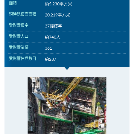
面積
約5,230平方米
現時總樓面面積
20,219平方米
受影響樓宇
37幢樓宇
受影響人口
約740人
受影響業權
361
受影響住戶數目
約287