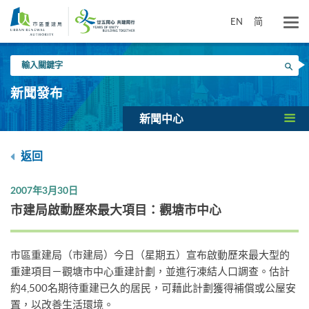
跳
到
EN
简
主
要
輸
內
搜尋
入
容
關
新聞發布
鍵
字
新聞中心
返回
2007年3月30日
市建局啟動歷來最大項目：觀塘市中心
市區重建局（市建局）今日（星期五）宣布啟動歷來最大型的
重建項目－觀塘市中心重建計劃，並進行凍結人口調查。估計
約4,500名期待重建已久的居民，可藉此計劃獲得補償或公屋安
置，以改善生活環境。