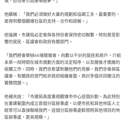
城，恐怕會引起連場惡夢。」
他續稱：「我們必須做好大量的規劃和協調工夫。最重要的，
是得到整個觀塘社區的支持、合作和諒解。」
他強調，市建局必定會與各持份者保持密切聯繫，特別是受影
響的居民、區議會和政府有關部門。
「我們將會舉辦66場簡報會，向數以千計的居民和商戶，介紹
未來一段時間在城市規劃方面的法定程序，以及隨後才開展的
收購工作。同時，我們亦希望聆聽他們的見解。我們亦會與區
議會、有關政府部門和非政府組織會面，商討多個共同關注的
實務問題。」
他補充說：「市建局高度重視觀塘市中心這個計劃，為此特別
在重建範圍內成立首個分區辦事處，以便市民和其他地區人士
經常可以直接聯絡我們。這個分區辦事處較現時其他項目的地
區辦事處，更具規模。」