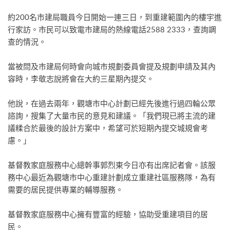
約200名市建局職員今日開始一連三日，到重建範圍內的樓宇進
行家訪。市民可以致電市建局的熱線電話2588 2333，查詢調
查的情況。
當被問及市建局何時會向城市規劃委員會提及規劃申請及其內
容時，李敬志說將會在大約三星期內提交。
他說，在過去兩年，觀塘市中心計劃已經先後進行過四輪公眾
諮詢，搜集了大量市民的意見和建議。「我們現已將主流的建
議糅合於最後的設計方案中，希望可於短期內提交城規會考
慮。」
基督教家庭服務中心總幹事郭烈東今日亦有出席記者會。該服
務中心最近為觀塘市中心重建計劃成立重建社區服務隊，為有
需要的居民提供專業的輔導服務。
基督教家庭服務中心擁有豐富的經驗，協助受重建項目的居
民。