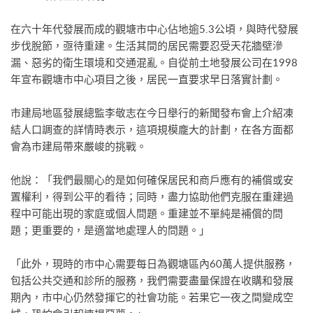
在六十年代發展而成的觀塘市中心佔地逾5.3公頃，與時代發展
步伐脫節，亟待重建。生活其間的居民需要忍受天花牆壁滲
漏、惡劣的衛生環境和交通混亂。自從前土地發展公司在1998
年宣布觀塘市中心項目之後，居民一直要求早日落實計劃。
市建局地區發展總監李敬志在今日舉行的新聞發布會上介紹凍
結人口調查的詳情時表示，這項規模龐大的計劃，在各方面都
會為市建局帶來嚴峻的挑戰。
他說：「我們最關心的是如何確保居民和商戶應有的補償或安
置權利，得到公平的看待；同時，盡力協助他們克服在重建過
程中可能出現的家庭或個人問題。重建並不單純是補償的問
題；更重要的，是適當地處理人的問題。」
「此外，現時的市中心需要每日為觀塘區內60萬人提供服務，
包括公共交通和診所的服務，我們需要盡量保證在收購和發展
期內，市中心仍然發揮它的社會功能。若果它一夜之間變成空