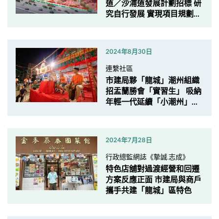
道／沙浦道發展計劃招標 研
究自行發展 實現項目規劃...
2024年8月30日
連繫社區
市建局夥「龍城」潮州組織
招盂蘭勝會「實習生」 吸納
年輕一代延續「小潮州」...
2024年7月28日
行政總監網誌《摯誠.志成》
特色店舖對過渡經營和回遷
方案反應正面 市建局與商戶
攜手共建「龍城」區特色