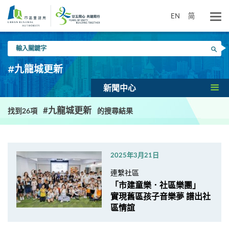
跳
到
EN
简
主
要
輸
內
搜尋
入
容
關
#九龍城更新
鍵
字
新聞中心
#九龍城更新
找到26項
的搜尋結果
2025年3月21日
連繫社區
「市建童樂．社區樂團」
實現舊區孩子音樂夢 譜出社
區情誼