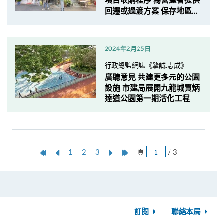
項目收購程序 為營運者提供
回遷或過渡方案 保存地區...
2024年2月25日
行政總監網誌《摯誠.志成》
廣聽意見 共建更多元的公園
設施 市建局展開九龍城賈炳
達道公園第一期活化工程
跳
第
上
本
Next
Last
頁
/ 3
1
2
3
頁
一
一
頁
Page
Page
頁
頁
訂閱
聯絡本局