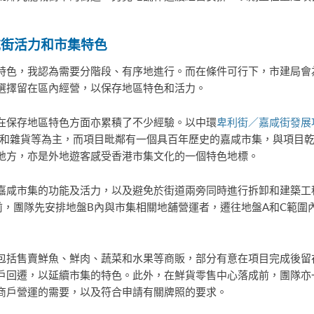
咸街活力和市集特色
特色，我認為需要分階段、有序地進行。而在條件可行下，市建局會
選擇留在區內經營，以保存地區特色和活力。
在保存地區特色方面亦累積了不少經驗。以中環
卑利街／嘉咸街發展
貨和雜貨等為主，而項目毗鄰有一個具百年歷史的嘉咸市集，與項目
地方，亦是外地遊客感受香港市集文化的一個特色地標。
嘉咸市集的功能及活力，以及避免於街道兩旁同時進行拆卸和建築工
前，團隊先安排地盤B內與市集相關地舖營運者，遷往地盤A和C範圍
包括售賣鮮魚、鮮肉、蔬菜和水果等商販，部分有意在項目完成後留
戶回遷，以延續市集的特色。此外，在鮮貨零售中心落成前，團隊亦
商戶營運的需要，以及符合申請有關牌照的要求。