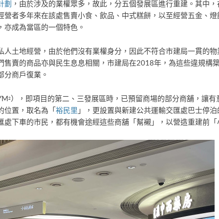
計劃
，由於涉及的業權眾多，故此，分五個發展區進行重建。其中，
經營者多年來在該處售賣小食、飲品、中式糕餅，以至經營五金、燈
，亦成為當區的一個特色。
私人土地經營，由於他們沒有業權身分，因此不符合市建局一貫的物
們售賣的商品亦與民生息息相關，市建局在2018年，為這些違規構
部分商戶復業。
YM
），即項目的第二、三發展區時，已預留商場的部分商舖，讓有
2
的位置，取名為「
裕民里
」，更設置與新建公共運輸交匯處巴士停泊
匯處下車的市民，都有機會途經這些商舖「幫襯」，以營造重建前「