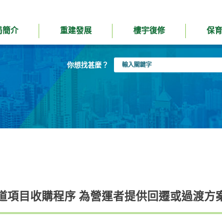
局簡介
重建發展
樓宇復修
保
輸
你想找甚麼？
入
關
鍵
字
道項目收購程序 為營運者提供回遷或過渡方案