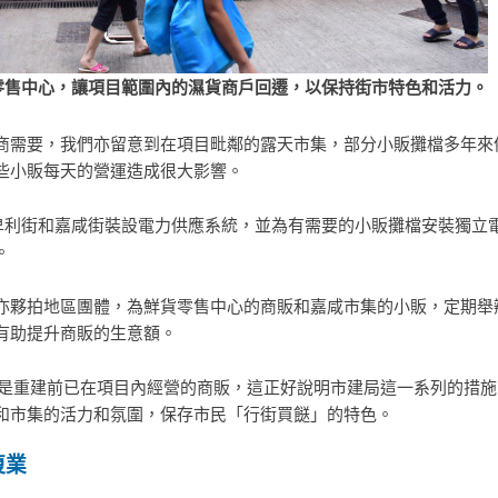
零售中心，讓項目範圍內的濕貨商戶回遷，以保持街市特色和活力。
商需要，我們亦留意到在項目毗鄰的露天市集，部分小販攤檔多年來
些小販每天的營運造成很大影響。
卑利街和嘉咸街裝設電力供應系統，並為有需要的小販攤檔安裝獨立
。
亦夥拍地區團體，為鮮貨零售中心的商販和嘉咸市集的小販，定期舉
有助提升商販的生意額。
部是重建前已在項目內經營的商販，這正好說明市建局這一系列的措
和市集的活力和氛圍，保存市民「行街買餸」的特色。
復業