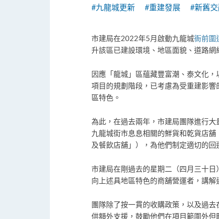
#九龍城更新
#重建發展
#新舊交
市建局在2022年5月啟動九龍城
衙前圍
升該區已建設環境、地區面貌、道路網
因應「龍城」區蘊藏豐富潮、泰文化，
項目的規劃階段，已考慮為受重建影響
區特色。
為此，在過去兩年，市建局團隊進行大
九龍城街市息息相關的鮮貨和乾貨店舖
及餐飲店舖」），為他們制定適切的回
市建局在剛過去的星期二（四月三十日
向上述具地區特色的商舖營運者，講解
團隊除了按一貫的收購政策，以及過去
供額外支援，鼓勵他們在項目範圍外但