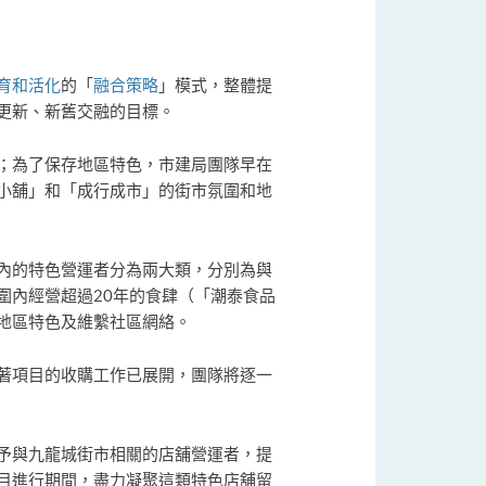
育和活化
的「
融合策略
」模式，整體提
更新、新舊交融的目標。
；為了保存地區特色，市建局團隊早在
小舖」和「成行成市」的街市氛圍和地
內的特色營運者分為兩大類，分別為與
圍內經營超過20年的食肆（「潮泰食品
地區特色及維繫社區網絡。
著項目的收購工作已展開，團隊將逐一
予與九龍城街市相關的店舖營運者，提
目進行期間，盡力凝聚這類特色店舖留