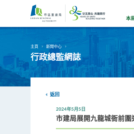
跳
到
主
本
要
內
容
主頁
新聞中心
行政總監網誌
返回
2024年5月5日
市建局展開九龍城衙前圍