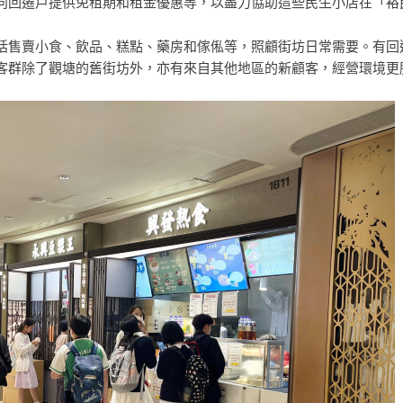
向回遷戶提供免租期和租金優惠等，以盡力協助這些民生小店在「裕
括售賣小食、飲品、糕點、藥房和傢俬等，照顧街坊日常需要。有回
客群除了觀塘的舊街坊外，亦有來自其他地區的新顧客，經營環境更