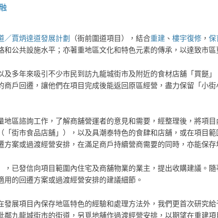
融
道／賈炳達道發展計劃
（衙前圍道項目），結合
重建
、
樓宇復修
，
保
絡和公共設施水平；亦著重地區文化和特色元素的傳承，以達致市區
以及多年來吸引不少市民到訪九龍城街市及附近的食材店舖「買餸」
的商戶回遷，讓他們在項目完成後能返回原區經營，盡力保留「小街
量地區諮詢工作，了解商舖營運者的意見和需要，經整理後，將項目
（「街市食品店舖」），以及具潮泰特色的食肆和店舖，或在項目範
遷方案或過渡經營安排，在滿足商戶持續營商需要的同時，亦能保存
），已發信向項目範圍內住宅及商舖物業的業主，提出收購建議。隨
適用的回遷方案或過渡經營安排的建議細節。
在發展項目內保存地區特色的經驗和處理方法外，我們更首次研究給
毗鄰九龍城街市的街道，另覓地舖作過渡經營安排，以期望在重建項