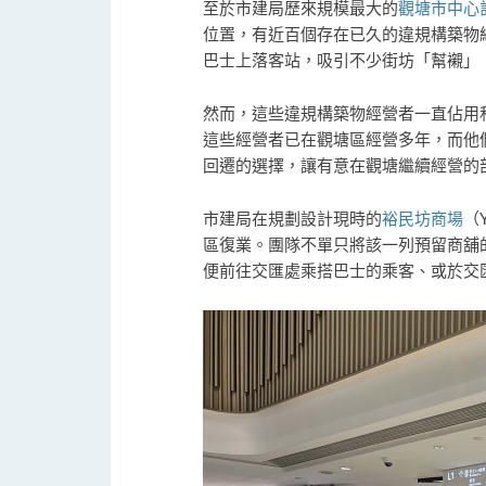
至於市建局歷來規模最大的
觀塘市中心
位置，有近百個存在已久的違規構築物
巴士上落客站，吸引不少街坊「幫襯」
然而，這些違規構築物經營者一直佔用
這些經營者已在觀塘區經營多年，而他
回遷的選擇，讓有意在觀塘繼續經營的
市建局在規劃設計現時的
裕民坊商場
（
區復業。團隊不單只將該一列預留商舖
便前往交匯處乘搭巴士的乘客、或於交