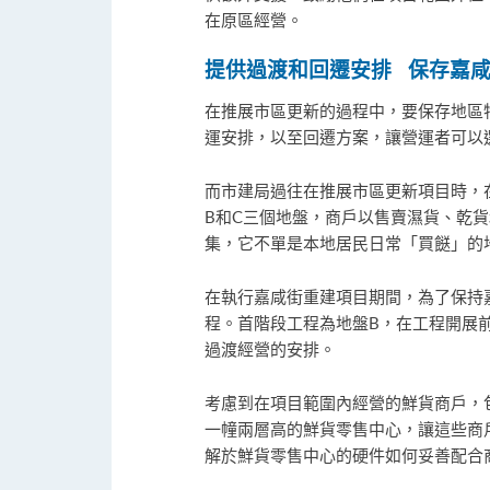
在原區經營。
提供過渡和回遷安排
保存嘉
在推展市區更新的過程中，要保存地區
運安排，以至回遷方案，讓營運者可以
而市建局過往在推展市區更新項目時，
B和C三個地盤，商戶以售賣濕貨、乾
集，它不單是本地居民日常「買餸」的
在執行嘉咸街重建項目期間，為了保持
程。首階段工程為地盤B，在工程開展
過渡經營的安排。
考慮到在項目範圍內經營的鮮貨商戶，
一幢兩層高的鮮貨零售中心，讓這些商
解於鮮貨零售中心的硬件如何妥善配合