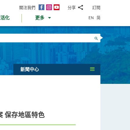
面
Instagram
YouTube
關注我們
分享
訂閱
電
書
郵
EN
简
育活化
更多
WhatsApp
微
面
信
Twitter
搜尋
書
LinkedIn
微
博
新聞中心
 保存地區特色